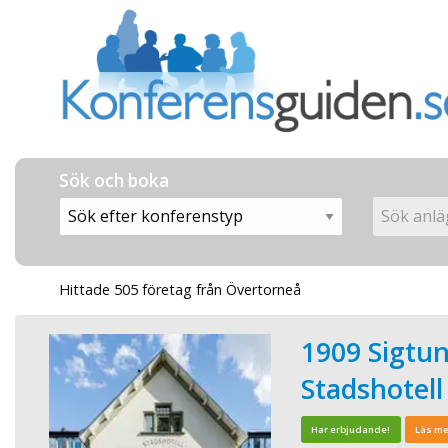
Sök och boka
Hittade 505 företag från Övertorneå
1909 Sigtu
Stadshotell
Har erbjudande!
Läs me