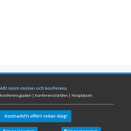
Allt inom möten och konferens
Konferensguiden
|
KonferensVärlden
|
Festplatsen
Kostnadsfri offert redan idag!
Följ oss på Facebook
Följ oss på Instagram