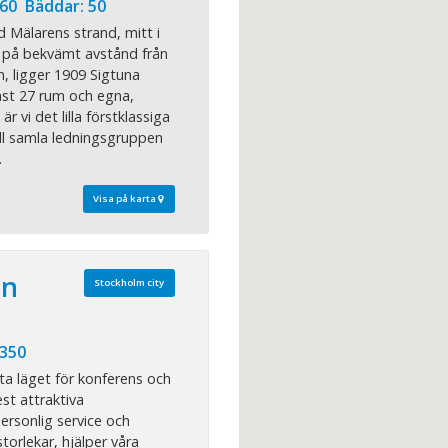
60 Bäddar: 50
d Mälarens strand, mitt i
h på bekvämt avstånd från
, ligger 1909 Sigtuna
ast 27 rum och egna,
r vi det lilla förstklassiga
ill samla ledningsgruppen
.
Visa på karta
an
Stockholm city
 350
ta läget för konferens och
st attraktiva
rsonlig service och
storlekar, hjälper våra