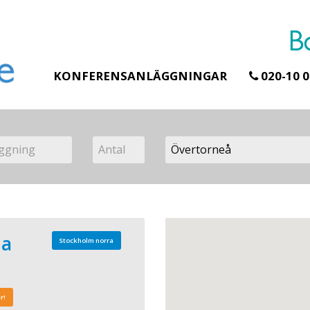
KONFERENSANLÄGGNINGAR
020-10 0
na
Stockholm norra
r!