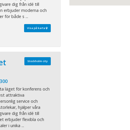
vare dig från idé till
an erbjuder moderna och
r för både s ...
Visa på karta
et
Stockholm city
 300
ta läget för konferens och
st attraktiva
rsonlig service och
storlekar, hjälper våra
vare dig från idé till
et erbjuder flexibla och
r i unika ...