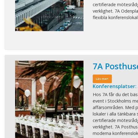
certifierade mötesrådgi
verklighet. 7A Odenpl
flexibla konferenslokale
7A Posthus
Läs mer!
Konferensplatser:
Hos 7A får du det bäs
event i Stockholms me
affärsområden. Med pe
lokaler i alla tänkbara 
certifierade mötesrådgi
verklighet. 7A Posthus
moderna konferenslokale