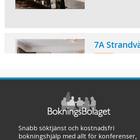
7A Strandv
Läs mer!
Konferensplatser:
Hos 7A får du det bäs
event i Stockholms me
affärsområden. Med pe
lokaler i alla tänkbara 
certifierade mötesrådgi
verklighet. 7A Strandv
sekelskifteshus med klas
Snabb söktjänst och kostnadsfri
bokningshjälp med allt för konferenser,