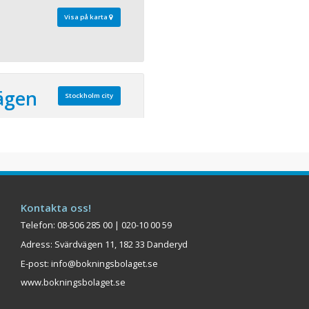
Visa på karta
ägen
Stockholm city
 80
ta läget för konferens och
st attraktiva
rsonlig service och
storlekar, hjälper våra
Kontakta oss!
vare dig från idé till
Telefon: 08-506 285 00 | 020-10 00 59
ägen är ett elegant
Adress: Svärdvägen 11, 182 33 Danderyd
sisk interiör o ...
E-post:
info@bokningsbolaget.se
Visa på karta
www.bokningsbolaget.se