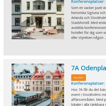
Konferensplatser: 
Som en vacker juvel vi
historiska Sigtuna oc
Arlanda och Stockholm
Stadshotell. Med end
avskilda konferensrum ä
hotellet för dig som v
eller styrelsen någon ..
7A Odenpl
Läs mer!
Konferensplatser:
Hos 7A får du det bäs
event i Stockholms me
affärsområden. Med pe
lokaler i alla tänkbara 