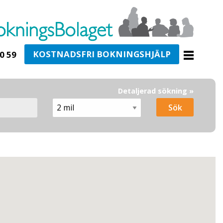
KOSTNADSFRI BOKNINGSHJÄLP
0 59
Detaljerad sökning »