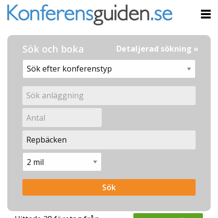
Sök och boka
Detaljerad sökning »