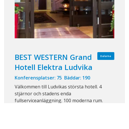
BEST WESTERN Grand
Dalarna
Hotell Elektra Ludvika
Konferensplatser: 75 Bäddar: 190
Välkommen till Ludvikas största hotell. 4
stjärnor och stadens enda
fullserviceanläggning. 100 moderna rum.
Grand Hotel Elektra finns mitt i stan med
gångavstånd till affärer, varuhus, tåg och
bussar. Lobbybar , restaurang,
relaxavdelning med bubbelpool och bastu.