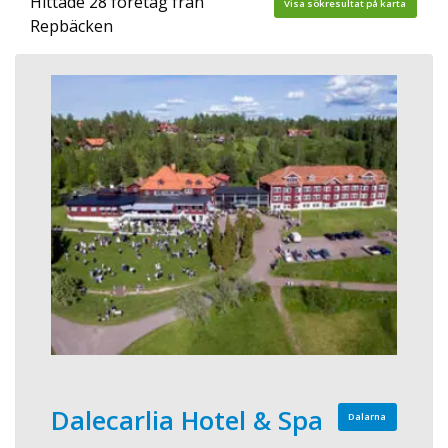
Hittade 28 företag från
Visa sökresultat på karta
Repbäcken
Dalecarlia Hotel & Spa
Dalarna