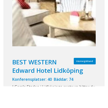
BEST WESTERN
Västergötland
Edward Hotel Lidköping
Konferensplatser: 40 Bäddar: 74
I Gamla Staden i Lidköpings centrum hittar du
Best Western Edward Hotel. Charmigt med
trevlig atmosfär för affärsgästen, familjen,
golfaren eller turisten. Här är omtanke och