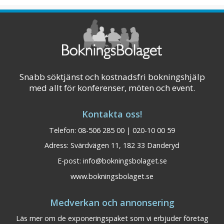
service honnörsord. Ambitionen är att skapa
en behaglig "hemkänsla" med förstklassig
service.
Visa på karta
Snabb söktjänst och kostnadsfri bokningshjälp
med allt för konferenser, möten och event.
Kontakta oss!
Telefon: 08-506 285 00 | 020-10 00 59
Adress: Svärdvägen 11, 182 33 Danderyd
E-post:
info@bokningsbolaget.se
www.bokningsbolaget.se
Medverkan och annonsering
Läs mer om de exponeringspaket som vi erbjuder företag