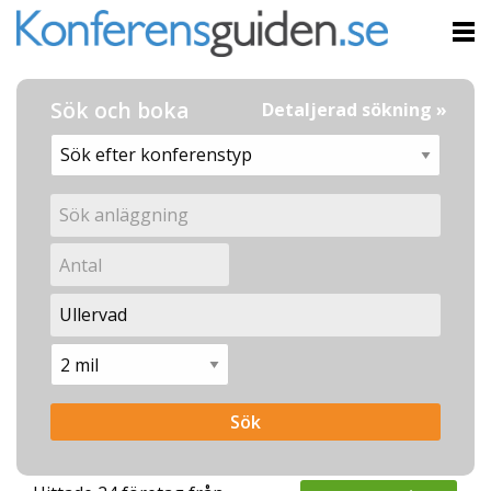
Sök och boka
Detaljerad sökning »