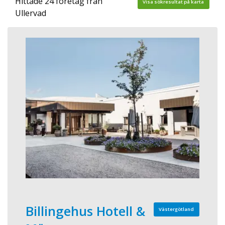
Hittade 24 företag från
Visa sökresultat på karta
Ullervad
Billingehus Hotell &
Västergötland