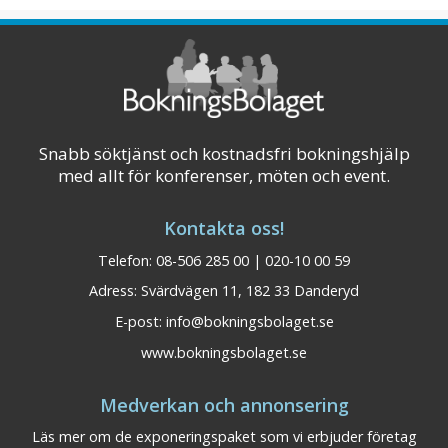
Snabb söktjänst och kostnadsfri bokningshjälp
med allt för konferenser, möten och event.
Kontakta oss!
Telefon: 08-506 285 00 | 020-10 00 59
Adress: Svärdvägen 11, 182 33 Danderyd
E-post:
info@bokningsbolaget.se
www.bokningsbolaget.se
BEST WESTERN Gustaf
Dalarna
Medverkan och annonsering
Wasa Hotel Borlänge
Läs mer om de exponeringspaket som vi erbjuder företag