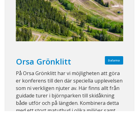
Orsa Grönklitt
Dalarna
På Orsa Grönklitt har vi möjligheten att göra
er konferens till den där speciella upplevelsen
som ni verkligen njuter av. Här finns allt från
guidade turer i björnparken till skidåkning
både utför och på längden. Kombinera detta
med ett stort matutbud i olika miljöer samt
närliggande boende och ni h ...
Visa på karta