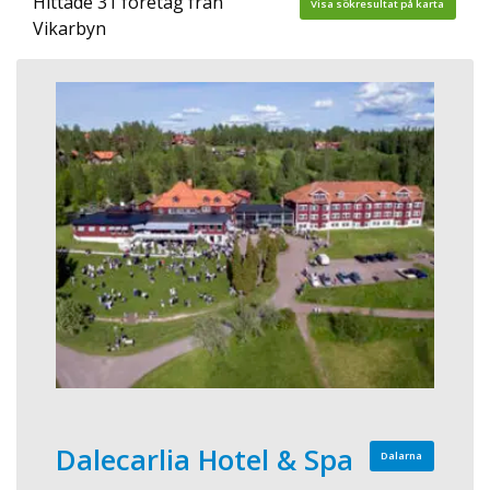
Hittade 31 företag från
Visa sökresultat på karta
Vikarbyn
Dalecarlia Hotel & Spa
Dalarna