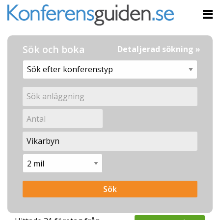
Sök och boka
Detaljerad sökning »