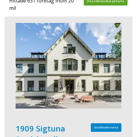
Hittade 631 företag inom 20
Visa sökresultat på karta
mil
1909 Sigtuna
Stockholm norra