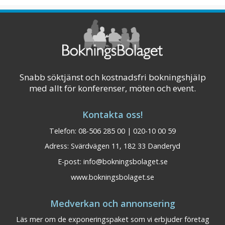
certifierade mötesrådgivare dig från idé till
verklighet. 7A Odenplan erbjuder moderna
och flexibla konferenslokaler för både s ...
Visa på karta
Snabb söktjänst och kostnadsfri bokningshjälp
med allt för konferenser, möten och event.
Kontakta oss!
Telefon: 08-506 285 00 | 020-10 00 59
Adress: Svärdvägen 11, 182 33 Danderyd
E-post:
info@bokningsbolaget.se
www.bokningsbolaget.se
Medverkan och annonsering
Läs mer om de exponeringspaket som vi erbjuder företag