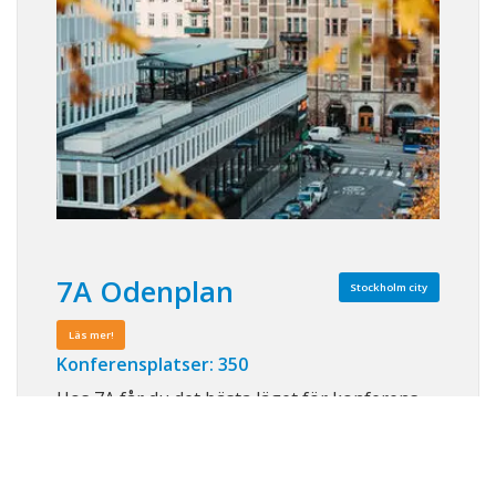
7A Odenplan
Stockholm city
Läs mer!
Konferensplatser: 350
Hos 7A får du det bästa läget för konferens
och event i Stockholms mest attraktiva
affärsområden. Med personlig service och
lokaler i alla tänkbara storlekar, hjälper våra