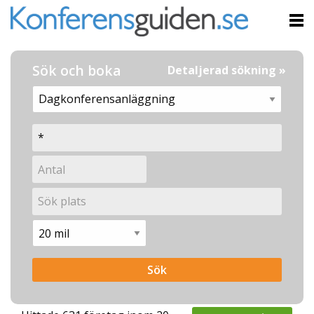
Sök och boka
Detaljerad sökning »