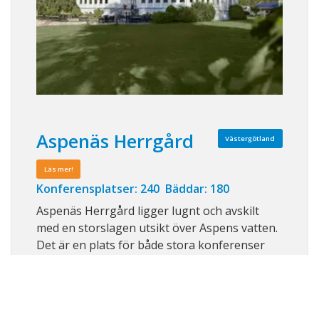
Aspenäs Herrgård
Västergötland
Läs mer!
Konferensplatser: 240 Bäddar: 180
Aspenäs Herrgård ligger lugnt och avskilt
med en storslagen utsikt över Aspens vatten.
Det är en plats för både stora konferenser
och mindre sammankomster. I matsalen
serveras kärleksfullt hemlagad mat. I
byggnaderna runt omkring finns rum för god
nattsömn, samtal och energigivande