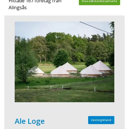
Hittade 167 företag från
Visa sökresultat på karta
Alingsås
Ale Loge
Västergötland