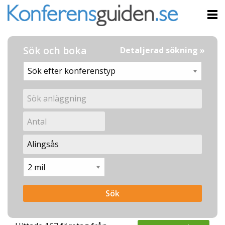
Sök och boka
Detaljerad sökning »