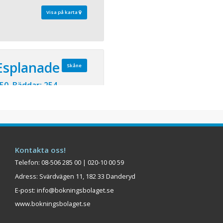
Visa på karta
 Esplanade
Skåne
 50 Bäddar: 254
and kullerstenar och
er eleganta Elite Hotel
 i rymliga rum med
h sängar skapade för sköna
om hemma och koppla upp
Kontakta oss!
mmets stora Smart-TV.
 av Malmös popul ...
Telefon: 08-506 285 00 | 020-10 00 59
Adress: Svärdvägen 11, 182 33 Danderyd
Visa på karta
E-post:
info@bokningsbolaget.se
www.bokningsbolaget.se