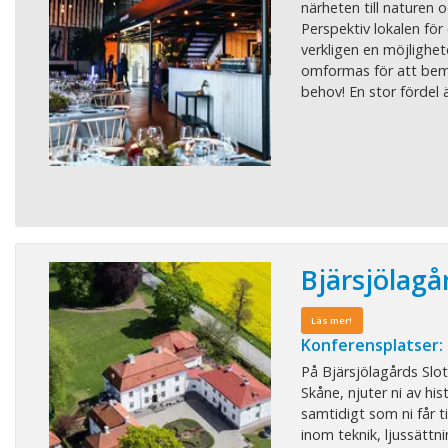
närheten till naturen o
Perspektiv lokalen för 
verkligen en möjlighet
omformas för att bemö
behov! En stor fördel ä
Bjärsjölagå
Läs mer!
Konferensplatser:
På Bjärsjölagårds Slott
Skåne, njuter ni av hi
samtidigt som ni får ti
inom teknik, ljussättn