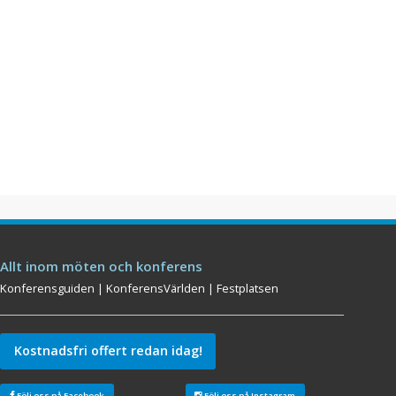
Allt inom möten och konferens
Konferensguiden
|
KonferensVärlden
|
Festplatsen
Kostnadsfri offert redan idag!
Följ oss på Facebook
Följ oss på Instagram