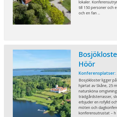
lokaler. Konferensutr
till 150 personer och e
och en fan ...
Bosjökloster
Höör
Konferensplatser:
Bosjökloster ligger på 
hjärtat av Skåne, 25 m
natursköna omgivning 
trädgårdsterrasser, sl
erbjuder en rofylld och
möten och dagkonferens
konferensutrustat – h .