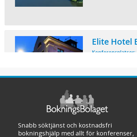
Elite Hotel
Konferensplatser:
I hjärtat av Malmö, bl
pittoreska kvarter ligg
Esplanade. Här bor du
luftkonditionering oc
drömmar. Känn dig s
din dator på hotellru
Besök Quan som är en
Snabb söktjänst och kostnadsfri
bokningshjälp med allt för konferenser,