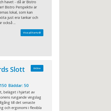
ch havet - då är Bistro
er! Bistro Perspektiv är
ernas lokal, som kan
ta just era tankar och
r också ...
Visa på karta
rds Slott
Skåne
 150 Bäddar: 50
, beläget i hjärtat av
storiens rungande vingslag
llgång till det senaste
ing och ergonomi i flexibla