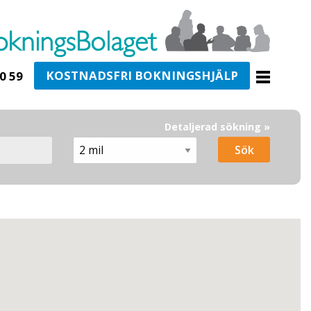
KOSTNADSFRI BOKNINGSHJÄLP
0 59
Detaljerad sökning »