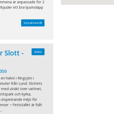
ymmena är anpassade för 2
rbjuder ett bra ljusinsläpp
Visa på karta
 Slott -
Skåne
 350
en halvö i Ringsjön i
inuter från Lund. Slottets
med utsikt över vattnet,
ottspark och kyrka,
 inspirerande miljö för
er. • Feststallet är fullt
..