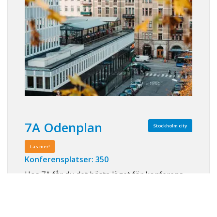
7A Odenplan
Stockholm city
Läs mer!
Konferensplatser: 350
Hos 7A får du det bästa läget för konferens
och event i Stockholms mest attraktiva
affärsområden. Med personlig service och
lokaler i alla tänkbara storlekar, hjälper våra