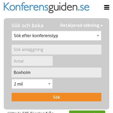
Sök och boka
Detaljerad sökning »