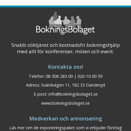
certifierade mötesrådgivare dig från idé till
verklighet. 7A Odenplan erbjuder moderna
och flexibla konferenslokaler för både s ...
Visa på karta
Snabb söktjänst och kostnadsfri bokningshjälp
med allt för konferenser, möten och event.
Kontakta oss!
Telefon: 08-506 285 00 | 020-10 00 59
Adress: Svärdvägen 11, 182 33 Danderyd
E-post:
info@bokningsbolaget.se
www.bokningsbolaget.se
Medverkan och annonsering
Läs mer om de exponeringspaket som vi erbjuder företag