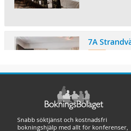
7A Strandv
Läs mer!
Konferensplatser:
Hos 7A får du det bäs
event i Stockholms me
affärsområden. Med pe
lokaler i alla tänkbara 
certifierade mötesrådgi
verklighet. 7A Strandv
sekelskifteshus med klas
Snabb söktjänst och kostnadsfri
bokningshjälp med allt för konferenser,