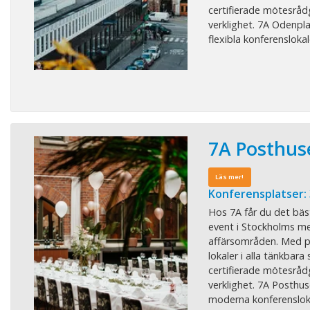
certifierade mötesrådgi
verklighet. 7A Odenpl
flexibla konferenslokale
7A Posthus
Läs mer!
Konferensplatser:
Hos 7A får du det bäs
event i Stockholms me
affärsområden. Med pe
lokaler i alla tänkbara 
certifierade mötesrådgi
verklighet. 7A Posthus
moderna konferenslokale