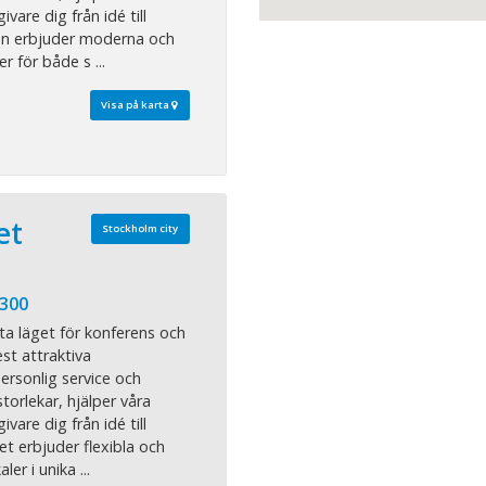
vare dig från idé till
an erbjuder moderna och
r för både s ...
Visa på karta
et
Stockholm city
 300
ta läget för konferens och
st attraktiva
rsonlig service och
storlekar, hjälper våra
vare dig från idé till
et erbjuder flexibla och
r i unika ...