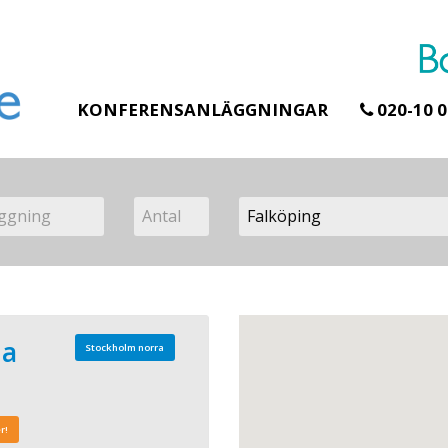
KONFERENSANLÄGGNINGAR
020-10 0
na
Stockholm norra
r!