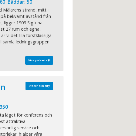
60 Bäddar: 50
d Mälarens strand, mitt i
h på bekvämt avstånd från
, ligger 1909 Sigtuna
ast 27 rum och egna,
r vi det lilla förstklassiga
ill samla ledningsgruppen
.
Visa på karta
an
Stockholm city
 350
ta läget för konferens och
st attraktiva
rsonlig service och
storlekar, hjälper våra