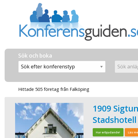
Sök och boka
Hittade 505 företag från Falköping
1909 Sigtu
Stadshotell
Har erbjudande!
Läs me