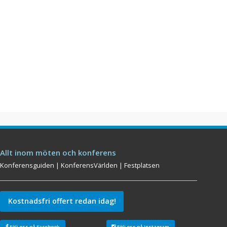
Allt inom möten och konferens
Konferensguiden
|
KonferensVärlden
|
Festplatsen
Kostnadsfri offert redan idag!
Följ oss på Facebook
Följ oss på Instagram