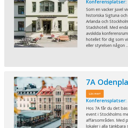
Konferensplatser: 
Som en vacker juvel vi
historiska Sigtuna oc
Arlanda och Stockholm
Stadshotell. Med end
avskilda konferensrum ä
hotellet för dig som v
eller styrelsen någon ..
7A Odenpl
Läs mer!
Konferensplatser:
Hos 7A får du det bäs
event i Stockholms me
affärsområden. Med pe
lokaler i alla tänkbara 