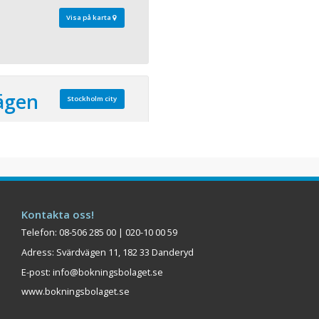
Visa på karta
ägen
Stockholm city
 80
ta läget för konferens och
st attraktiva
rsonlig service och
storlekar, hjälper våra
Kontakta oss!
vare dig från idé till
Telefon: 08-506 285 00 | 020-10 00 59
ägen är ett elegant
Adress: Svärdvägen 11, 182 33 Danderyd
sisk interiör o ...
E-post:
info@bokningsbolaget.se
Visa på karta
www.bokningsbolaget.se