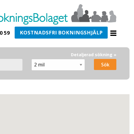
KOSTNADSFRI BOKNINGSHJÄLP
0 59
Detaljerad sökning »