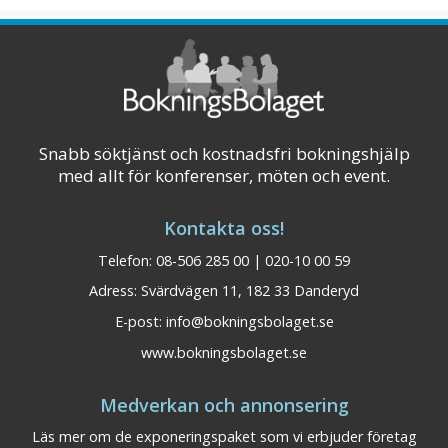
snabbtågstation och Landvetter flygplats
ligger mysiga Kaféstaden Alingsås. Hotellet
ligger i hjärtat av s ...
Visa på karta
Snabb söktjänst och kostnadsfri bokningshjälp
med allt för konferenser, möten och event.
Kontakta oss!
Telefon: 08-506 285 00 | 020-10 00 59
Adress: Svärdvägen 11, 182 33 Danderyd
E-post:
info@bokningsbolaget.se
www.bokningsbolaget.se
Medverkan och annonsering
Läs mer om de exponeringspaket som vi erbjuder företag