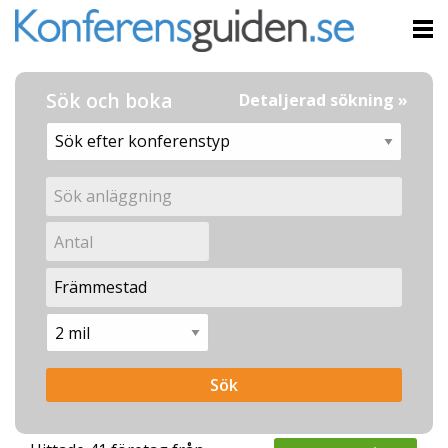
Sök och boka
Detaljerad sökning »