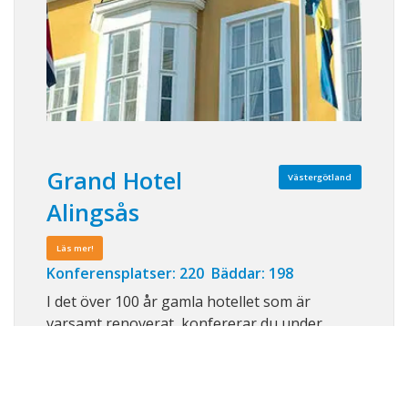
Grand Hotel
Västergötland
Alingsås
Läs mer!
Konferensplatser: 220 Bäddar: 198
I det över 100 år gamla hotellet som är
varsamt renoverat, konfererar du under
kristallkronorna i några av Västsveriges
vackraste konferensvåningar. Mitt i Västra
Götalandsregionen nära E20, SJ