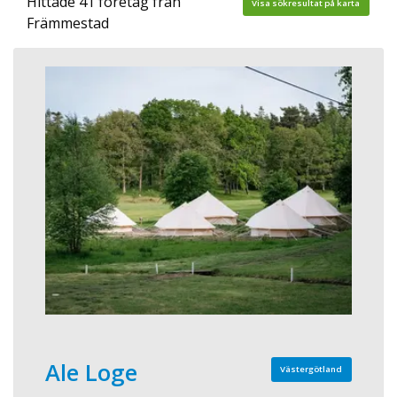
Hittade 41 företag från
Visa sökresultat på karta
Främmestad
Ale Loge
Västergötland