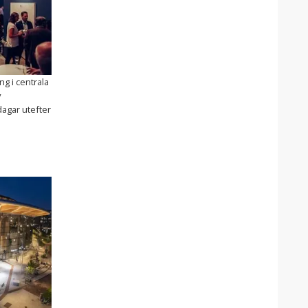
ng i centrala
v
agar utefter