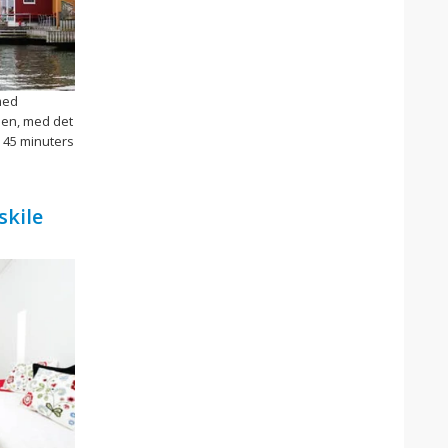
 med
men, med det
a 45 minuters
skile