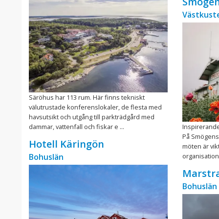
Smögen
Västkust
Säröhus har 113 rum. Här finns tekniskt
välutrustade konferenslokaler, de flesta med
havsutsikt och utgång till parkträdgård med
dammar, vattenfall och fiskar e ...
Inspirerand
På Smögens H
Hotell Käringön
möten är vik
Bohuslän
organisation
Marstr
Bohuslän