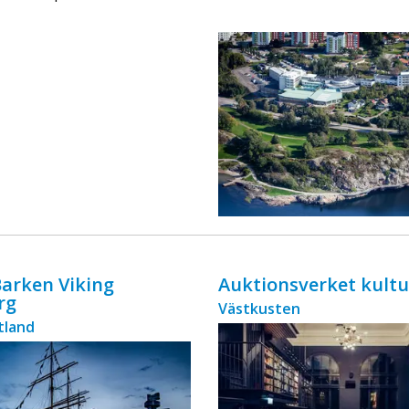
ingår äv ...
Barken Viking
Auktionsverket kult
rg
Västkusten
tland