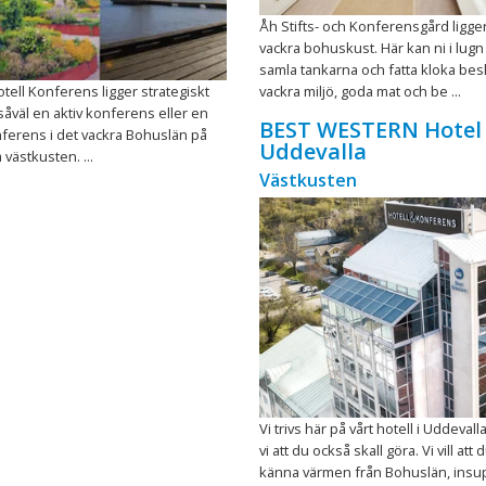
Åh Stifts- och Konferensgård ligger
vackra bohuskust. Här kan ni i lugn
samla tankarna och fatta kloka besl
ell Konferens ligger strategiskt
vackra miljö, goda mat och be ...
 såväl en aktiv konferens eller en
BEST WESTERN Hotel 
ferens i det vackra Bohuslän på
Uddevalla
västkusten. ...
Västkusten
Vi trivs här på vårt hotell i Uddevalla
vi att du också skall göra. Vi vill att 
känna värmen från Bohuslän, insu