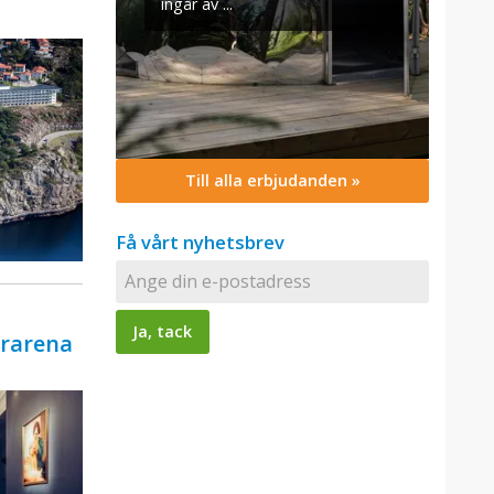
Till alla erbjudanden »
Få vårt nyhetsbrev
urarena