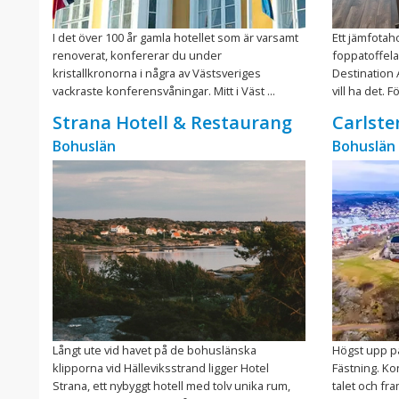
I det över 100 år gamla hotellet som är varsamt
Ett jämfotah
renoverat, konfererar du under
foppatoffel
kristallkronorna i några av Västsveriges
Destination 
vackraste konferensvåningar. Mitt i Väst ...
vill ha det. Fö
Strana Hotell & Restaurang
Carlste
Bohuslän
Bohuslän
Långt ute vid havet på de bohuslänska
Högst upp p
klipporna vid Hälleviksstrand ligger Hotel
Fästning. Kon
Strana, ett nybyggt hotell med tolv unika rum,
talet och fr