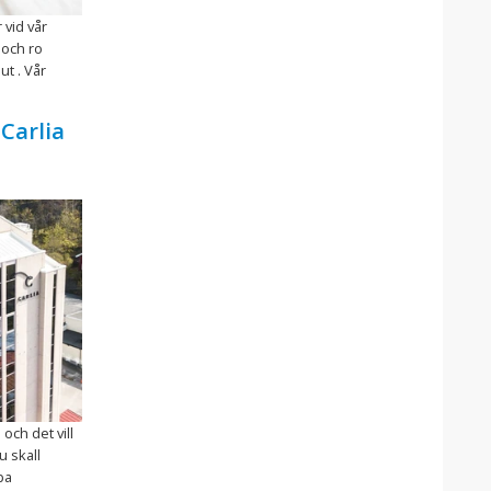
 vid vår
 och ro
ut . Vår
Carlia
 och det vill
du skall
pa