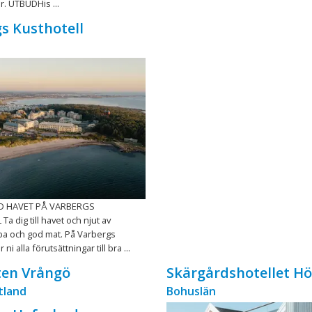
. UTBUDHis ...
s Kusthotell
D HAVET PÅ VARBERGS
a dig till havet och njut av
spa och god mat. På Varbergs
 ni alla förutsättningar till bra ...
ten Vrångö
Skärgårdshotellet H
tland
Bohuslän