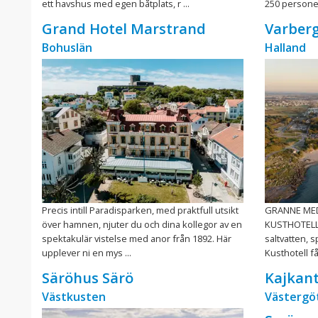
ett havshus med egen båtplats, r ...
250 personer
Grand Hotel Marstrand
Varberg
Bohuslän
Halland
Precis intill Paradisparken, med praktfull utsikt
GRANNE ME
över hamnen, njuter du och dina kollegor av en
KUSTHOTELL T
spektakulär vistelse med anor från 1892. Här
saltvatten, 
upplever ni en mys ...
Kusthotell får
Säröhus Särö
Kajkan
Västkusten
Västergö