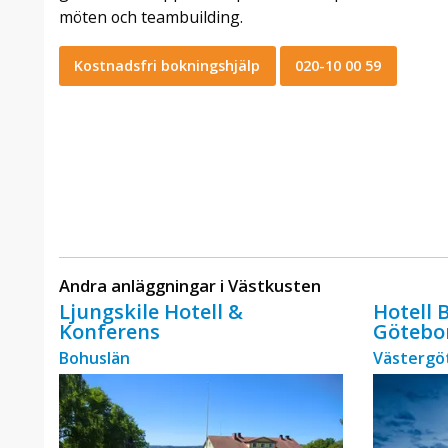
möten och teambuilding.
Kostnadsfri bokningshjälp
020-10 00 59
Andra anläggningar i Västkusten
Ljungskile Hotell &
Hotell 
Konferens
Götebo
Bohuslän
Västergö