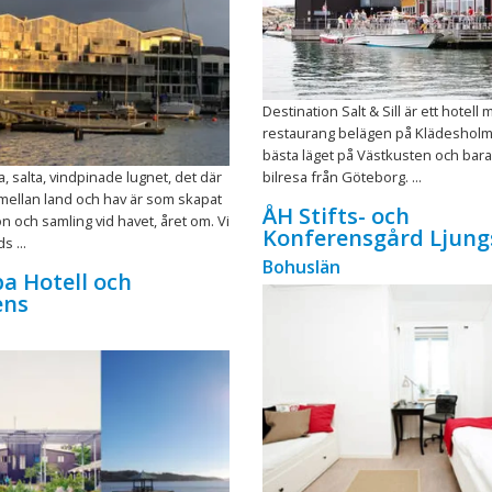
Destination Salt & Sill är ett hotell
restaurang belägen på Klädeshol
bästa läget på Västkusten och bar
a, salta, vindpinade lugnet, det där
bilresa från Göteborg. ...
mellan land och hav är som skapat
ÅH Stifts- och
on och samling vid havet, året om. Vi
Konferensgård Ljung
s ...
Bohuslän
a Hotell och
ens