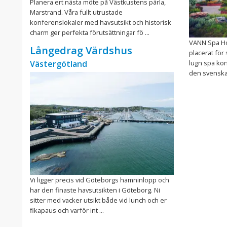
Planera ert nästa möte på Västkustens pärla,
Marstrand. Våra fullt utrustade
konferenslokaler med havsutsikt och historisk
charm ger perfekta förutsättningar fö ...
VANN Spa Hot
Långedrag Värdshus
placerat för
Västergötland
lugn spa kon
den svenska 
Vi ligger precis vid Göteborgs hamninlopp och
har den finaste havsutsikten i Göteborg. Ni
sitter med vacker utsikt både vid lunch och er
fikapaus och varför int ...