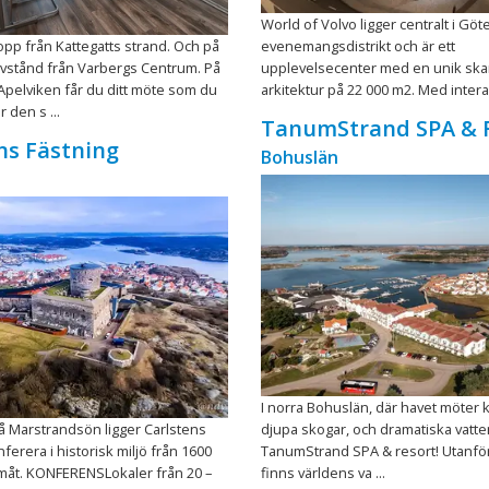
World of Volvo ligger centralt i Gö
opp från Kattegatts strand. Och på
evenemangsdistrikt och är ett
avstånd från Varbergs Centrum. På
upplevelsecenter med en unik ska
Apelviken får du ditt möte som du
arkitektur på 22 000 m2. Med interakt
r den s ...
TanumStrand SPA & 
ns Fästning
Bohuslän
I norra Bohuslän, där havet möter k
å Marstrandsön ligger Carlstens
djupa skogar, och dramatiska vatten
ferera i historisk miljö från 1600
TanumStrand SPA & resort! Utanför
amåt. KONFERENSLokaler från 20 –
finns världens va ...