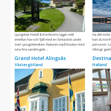
Ljungskile Hotell & Konferens ligger mitt
Ha ditt möte
emellan hav och fjäll med en fantastisk utsikt
kan du konfer
över Ljungskileviken. Naturen inpå knuten med
personer. Lo
sina fina vandringsle ...
Vikings gamla
Grand Hotel Alingsås
Destina
Västergötland
Halland