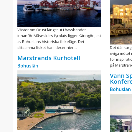
Väster om Orust längst ut i havsbandet
innanför Måseskärs fyrplats ligger Käringön, ett
av Bohusläns historiska fiskeläge. Det
slitsamma fisket har i decennier ...
Det där karg
eviga mötet 
Marstrands Kurhotell
för inspirati
Bohuslän
på Marstrand
Vann Sp
Konfer
Bohuslän