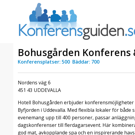
Bohusgården Konferens &
Konferensplatser: 500 Bäddar: 700
a Foresta
Erbjudande från Sheraton
Villa
Stockholm Hotel
Nordens väg 6
Julerbjudande
451 43 UDDEVALLA
mans på
Välkommen att fira in julen
a – nära
2026 hos oss. Mellan den 23
Hotell Bohusgården erbjuder konferensmöjligheter 
an av att
november och 19 december
Byfjorden i Uddevalla. Med flexibla lokaler för både
et här är
förvandlar vi våra lokaler till en
evenemang upp till 400 personer, passar anläggning
faktiskt
stämningsfull mötesplats där
hantverk, tradi ...
dagskonferenser till flerdagarsevent. Här kombiner
god mat, avkopplande spa och en inspirerande havsu