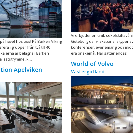
Vi erbjuder en unik sekelskiftsvåni
 på havet hos oss! På Barken Viking
Göteborg där vi skapar alla typer a
era i grupper från två till 40
konferenser, evenemang och midd
kalerna är belägna i Barken
era önskemål. Här sätter endas ...
 lastutrymme, k ...
World of Volvo
tion Apelviken
Västergötland