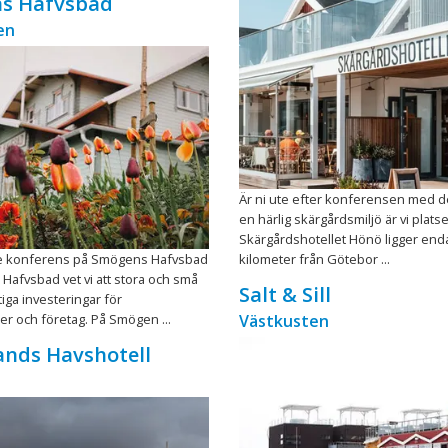
s Hafvsbad
en
Är ni ute efter konferensen med det 
en härlig skärgårdsmiljö är vi platse
Skärgårdshotellet Hönö ligger end
e konferens på Smögens Hafvsbad
kilometer från Götebor ...
afvsbad vet vi att stora och små
Salt & Sill
tiga investeringar för
er och företag. På Smögen ...
Västkusten
ands Havshotell