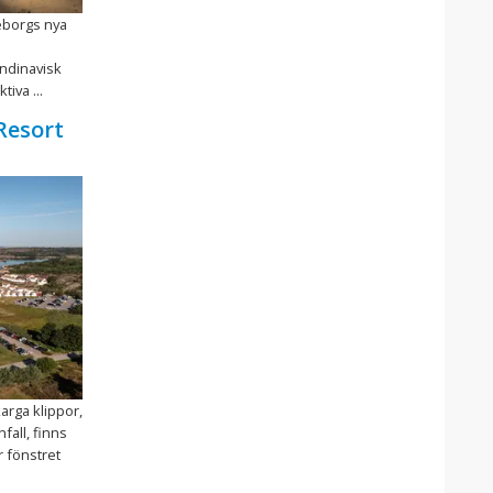
teborgs nya
ndinavisk
iva ...
Resort
arga klippor,
fall, finns
 fönstret