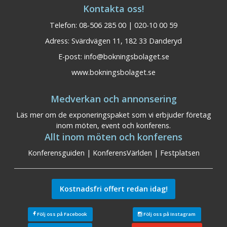
Kontakta oss!
Telefon: 08-506 285 00 | 020-10 00 59
Adress: Svärdvägen 11, 182 33 Danderyd
E-post:
info@bokningsbolaget.se
www.bokningsbolaget.se
Medverkan och annonsering
Läs mer om de exponeringspaket som vi erbjuder företag
inom möten, event och konferens.
Allt inom möten och konferens
Konferensguiden
|
KonferensVärlden
|
Festplatsen
Kostnadsfri offert redan idag!
Följ oss på Facebook
Följ oss på Instagram