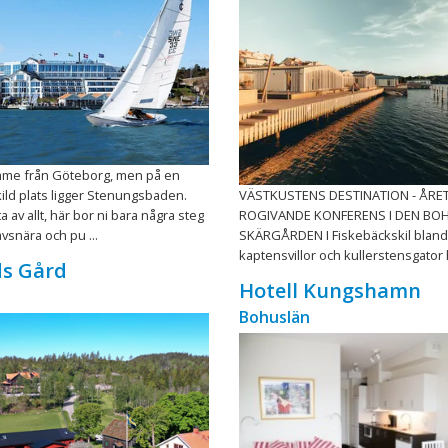
mme från Göteborg, men på en
kild plats ligger Stenungsbaden.
VÄSTKUSTENS DESTINATION - ÅRE
 av allt, här bor ni bara några steg
ROGIVANDE KONFERENS I DEN BO
vsnära och pu ...
SKÄRGÅRDEN I Fiskebäckskil bland
kaptensvillor och kullerstensgator hi
ds Gård
Hotell Kungshamn
Bohuslän