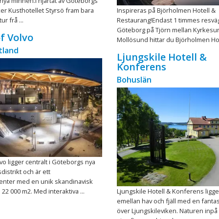
nya minnen.I hjärtat av Göteborgs
er Kusthotellet Styrsö fram bara
Inspireras på Björholmen Hotell &
ur frå ...
Restaurang!Endast 1 timmes resvä
Göteborg på Tjörn mellan Kyrkesu
f Volvo
Mollösund hittar du Björholmen Hote
tland
Ljungskile Hotell &
Konferens
Bohuslän
vo ligger centralt i Göteborgs nya
strikt och är ett
enter med en unik skandinavisk
 22 000 m2. Med interaktiva ...
Ljungskile Hotell & Konferens ligge
emellan hav och fjäll med en fantas
över Ljungskileviken. Naturen inp