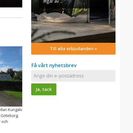
Till alla erbjudanden »
Få vårt nyhetsbrev
ellan Kungälv
 Göteborg.
r och