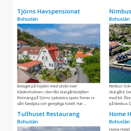
Tjörns Havspensionat
Nimbus
Bohuslän
Bohuslän
Beläget på höjden med utsikt över
Nimbus Öcke
Klädesholmen i den lilla skärgårdsidyllen
skärgård. Det
Rönnäng på Tjörns sydvästra spets finner ni
med bil. Åker
vårt familjära och gemytliga hotell. Här ...
på Nimbus Öc
Tullhuset Restaurang
Home H
Bohuslän
Bohuslän
Home Hotel 