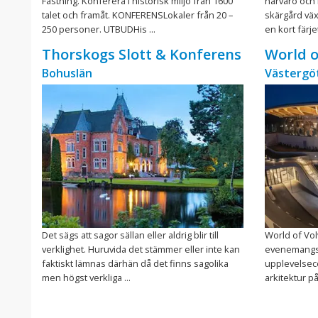
Fästning. Konferera i historisk miljö från 1600
närvaro och 
talet och framåt. KONFERENSLokaler från 20 –
skärgård väx
250 personer. UTBUDHis ...
en kort färjet
Thorskogs Slott & Konferens
World o
Bohuslän
Västergö
Det sägs att sagor sällan eller aldrig blir till
World of Vol
verklighet. Huruvida det stämmer eller inte kan
evenemangsdi
faktiskt lämnas därhän då det finns sagolika
upplevelsec
men högst verkliga ...
arkitektur på