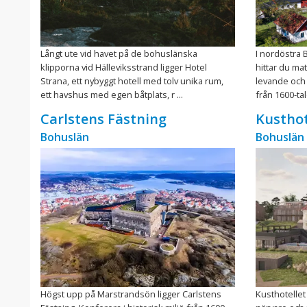
Långt ute vid havet på de bohuslänska
I nordöstra 
klipporna vid Hälleviksstrand ligger Hotel
hittar du ma
Strana, ett nybyggt hotell med tolv unika rum,
levande och
ett havshus med egen båtplats, r ...
från 1600-talet
Carlstens Fästning
Kusthot
Bohuslän
Bohuslän
Högst upp på Marstrandsön ligger Carlstens
Kusthotellet