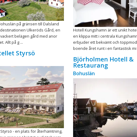
Bohuslän på gränsen till Dalsland
tdestinationen Ulkeröds Gård, en
Hotell Kungshamn är ett unikt hotel
 vackert belägen gård med anor
en klippa mitt i centrala Kungshamn
. Allt på g ...
erbjuder ett bekvämt och toppmod
boende året runt i en fantastisk mi .
ellet Styrsö
Björholmen Hotell &
Restaurang
Bohuslän
 Styrsö - en plats för återhämtning,