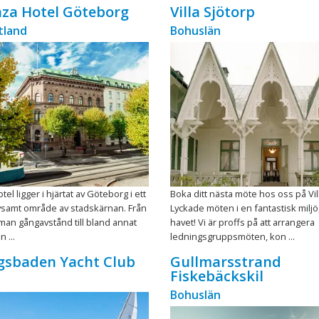
laza Hotel Göteborg
Villa Sjötorp
tland
Bohuslän
otel ligger i hjärtat av Göteborg i ett
Boka ditt nästa möte hos oss på Vill
ivsamt område av stadskärnan. Från
Lyckade möten i en fantastisk miljö,
 man gångavstånd till bland annat
havet! Vi är proffs på att arrangera
 ...
ledningsgruppsmöten, kon ...
gsbaden Yacht Club
Gullmarsstrand
Fiskebäckskil
Bohuslän