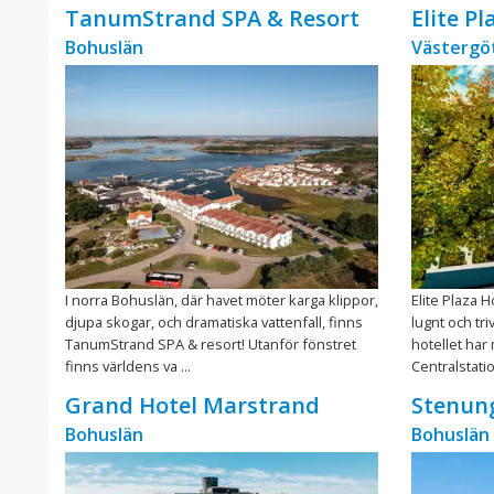
TanumStrand SPA & Resort
Elite P
Bohuslän
Västergö
I norra Bohuslän, där havet möter karga klippor,
Elite Plaza H
djupa skogar, och dramatiska vattenfall, finns
lugnt och tr
TanumStrand SPA & resort! Utanför fönstret
hotellet har
finns världens va ...
Centralstation
Grand Hotel Marstrand
Stenun
Bohuslän
Bohuslän