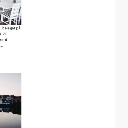
l beläget på
. Vi
ernt
..