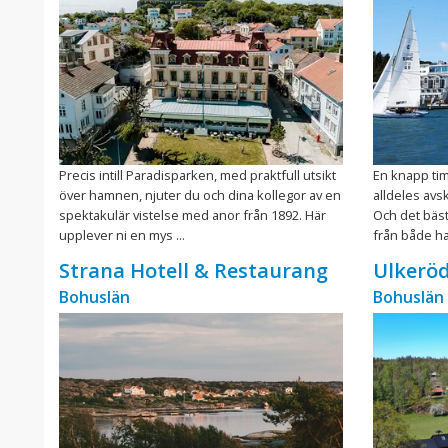
Precis intill Paradisparken, med praktfull utsikt
En knapp ti
över hamnen, njuter du och dina kollegor av en
alldeles avs
spektakulär vistelse med anor från 1892. Här
Och det bästa
upplever ni en mys ...
från både ha
Strana Hotell & Restaurang
Ulkerö
Bohuslän
Bohuslän