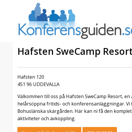
Hafsten SweCamp Resor
a Foresta
Erbjudande från Sheraton
Villa
Stockholm Hotel
Hafsten 120
Julerbjudande
451 96 UDDEVALLA
mans på
Välkommen att fira in julen
Välkommen till oss på Hafsten SweCamp Resort, en 
a – nära
2026 hos oss. Mellan den 23
an av att
november och 19 december
helårsöppna fritids- och konferensanläggningar. Vi f
et här är
förvandlar vi våra lokaler till en
Bohuslänska skärgården. Här kan ni få den komple
faktiskt
stämningsfull mötesplats där
aktiviteter och avkoppling.
hantverk, tradi ...