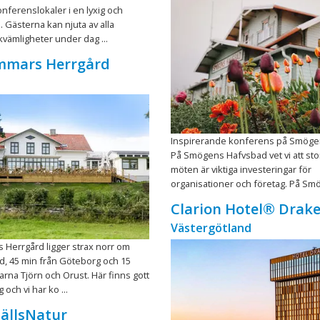
onferenslokaler i en lyxig och
. Gästerna kan njuta av alla
kvämligheter under dag ...
mmars Herrgård
Inspirerande konferens på Smöge
På Smögens Hafvsbad vet vi att st
möten är viktiga investeringar för
organisationer och företag. På Smö
Clarion Hotel® Drak
Västergötland
 Herrgård ligger strax norr om
, 45 min från Göteborg och 15
öarna Tjörn och Orust. Här finns gott
och vi har ko ...
ällsNatur