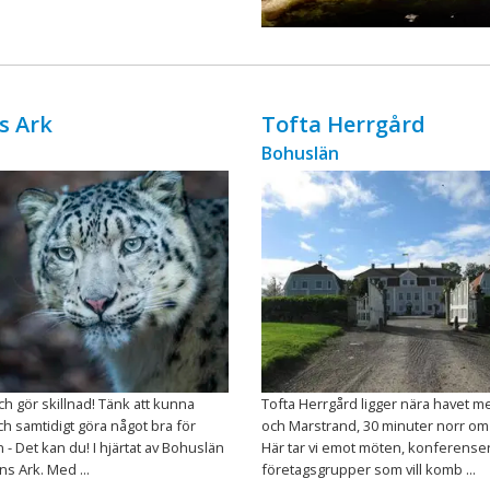
ingår äv ...
s Ark
Tofta Herrgård
Bohuslän
h gör skillnad! Tänk att kunna
Tofta Herrgård ligger nära havet m
h samtidigt göra något bra för
och Marstrand, 30 minuter norr om
- Det kan du! I hjärtat av Bohuslän
Här tar vi emot möten, konferense
ns Ark. Med ...
företagsgrupper som vill komb ...