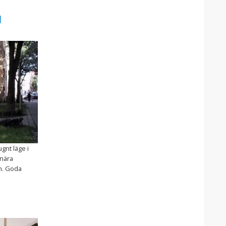
l
gnt läge i
 nära
n. Goda