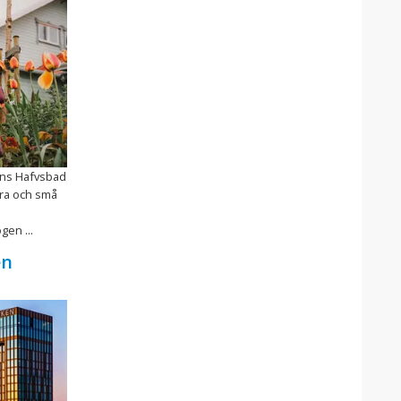
ns Hafvsbad
ora och små
gen ...
en