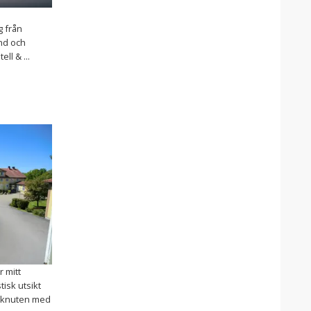
g från
nd och
ll & ...
r mitt
tisk utsikt
å knuten med