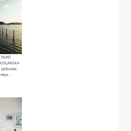
T RUNT
HUSLÄNSKA
 sjöbodar,
ttar ...