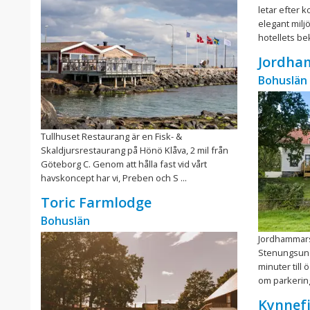
letar efter k
elegant miljö
hotellets be
Jordha
Bohuslän
Tullhuset Restaurang är en Fisk- &
Skaldjursrestaurang på Hönö Klåva, 2 mil från
Göteborg C. Genom att hålla fast vid vårt
havskoncept har vi, Preben och S ...
Toric Farmlodge
Bohuslän
Jordhammars
Stenungsund
minuter till 
om parkering 
Kynnefj