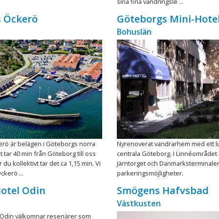
sina fina vandringsle ...
 Öckerö
Göteborgs Mini-Hote
Bohuslän
rö är belägen i Göteborgs norra
Nyrenoverat vandrarhem med ett lu
 tar 40 min från Göteborg till oss
centrala Göteborg. I Linnéområdet
 du kollektivt tar det ca 1,15 min. Vi
Järntorget och Danmarksterminale
kerö ...
parkeringsmöjligheter.
otel Odin
Smögens Hafvsbad
Västkusten
Odin välkomnar resenärer som