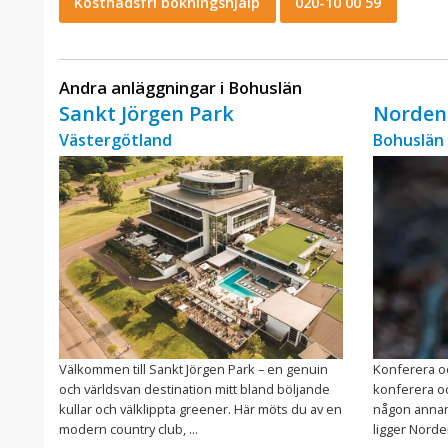
Kostnadsfri bokningshjälp
020-10 00 59
Andra anläggningar i Bohuslän
Sankt Jörgen Park
Norden
Västergötland
Bohuslän
Välkommen till Sankt Jörgen Park – en genuin
Konferera oc
och världsvan destination mitt bland böljande
konferera oc
kullar och välklippta greener. Här möts du av en
någon annan 
modern country club, ...
ligger Norde