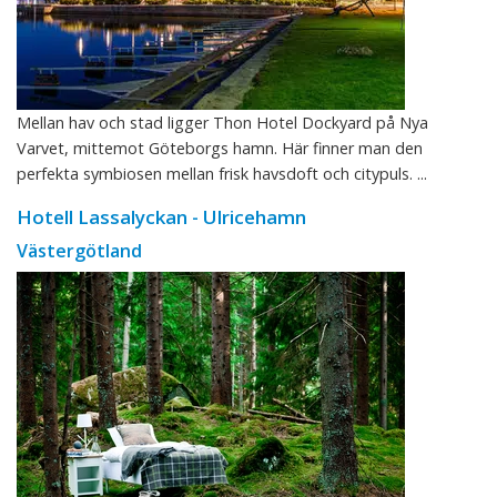
Mellan hav och stad ligger Thon Hotel Dockyard på Nya
Varvet, mittemot Göteborgs hamn. Här finner man den
perfekta symbiosen mellan frisk havsdoft och citypuls. ...
Hotell Lassalyckan - Ulricehamn
Västergötland