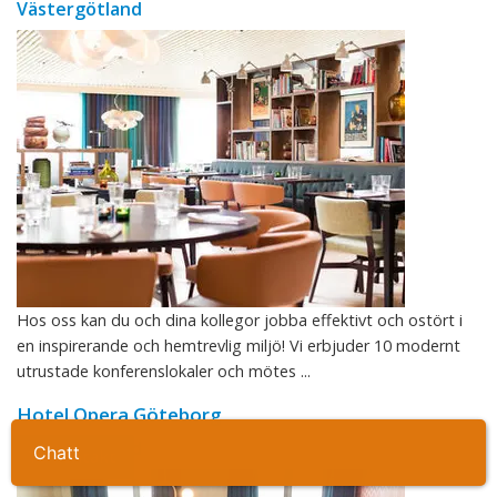
Västergötland
Hos oss kan du och dina kollegor jobba effektivt och ostört i
en inspirerande och hemtrevlig miljö! Vi erbjuder 10 modernt
utrustade konferenslokaler och mötes ...
Hotel Opera Göteborg
Västergötland
Ta kontakt