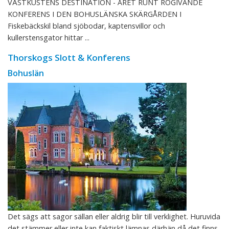
VÄSTKUSTENS DESTINATION - ÅRET RUNT ROGIVANDE
KONFERENS I DEN BOHUSLÄNSKA SKÄRGÅRDEN I
Fiskebäckskil bland sjöbodar, kaptensvillor och
kullerstensgator hittar ...
Thorskogs Slott & Konferens
Bohuslän
Det sägs att sagor sällan eller aldrig blir till verklighet. Huruvida
det stämmer eller inte kan faktiskt lämnas därhän då det finns