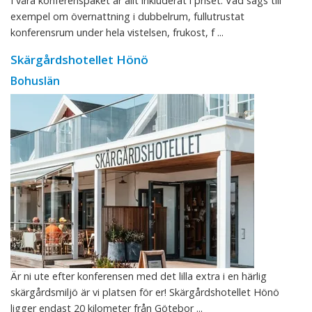
I våra konferenspaket är allt inkluderat i priset. Vad sägs till
exempel om övernattning i dubbelrum, fullutrustat
konferensrum under hela vistelsen, frukost, f ...
Skärgårdshotellet Hönö
Bohuslän
Är ni ute efter konferensen med det lilla extra i en härlig
skärgårdsmiljö är vi platsen för er! Skärgårdshotellet Hönö
ligger endast 20 kilometer från Götebor ...