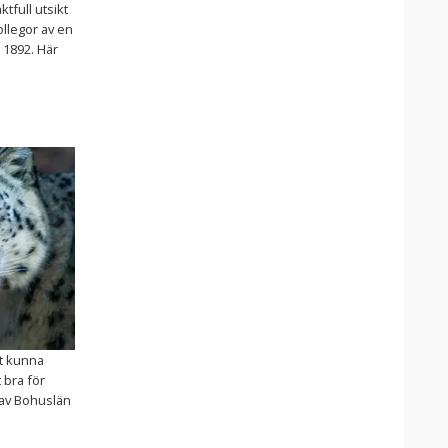
ktfull utsikt
llegor av en
 1892. Här
tt kunna
 bra för
 av Bohuslän