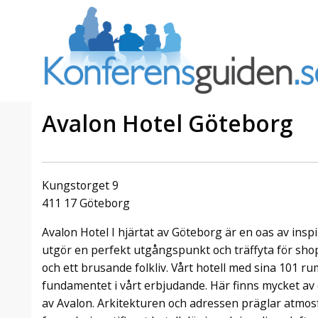
Avalon Hotel Göteborg
a Foresta
Erbjudande från Sheraton
Villa
Stockholm Hotel
Kungstorget 9
Julerbjudande
411 17 Göteborg
mans på
Välkommen att fira in julen
Avalon Hotel I hjärtat av Göteborg är en oas av inspi
a – nära
2026 hos oss. Mellan den 23
an av att
november och 19 december
utgör en perfekt utgångspunkt och träffyta för shopp
et här är
förvandlar vi våra lokaler till en
och ett brusande folkliv. Vårt hotell med sina 101 r
faktiskt
stämningsfull mötesplats där
fundamentet i vårt erbjudande. Här finns mycket av
hantverk, tradi ...
av Avalon. Arkitekturen och adressen präglar atmosfä