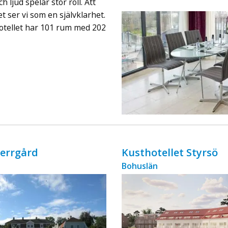
h ljud spelar stor roll. Att
ingår äv ...
t ser vi som en självklarhet.
Hotellet har 101 rum med 202
errgård
Kusthotellet Styrsö
Bohuslän