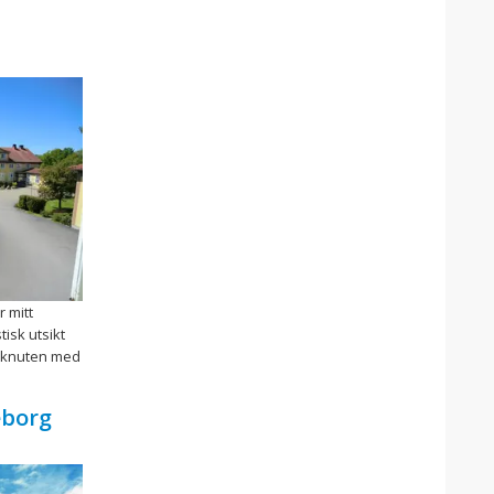
r mitt
tisk utsikt
å knuten med
eborg