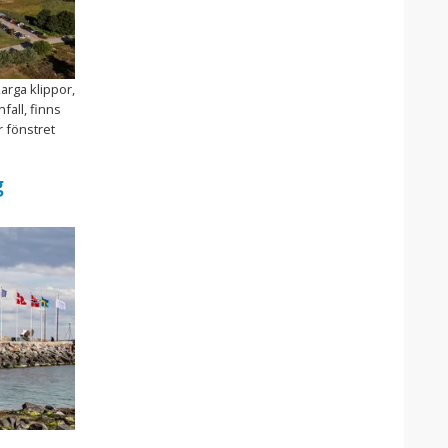
arga klippor,
fall, finns
 fönstret
g