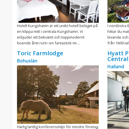
Hotell Kungshamn är ett unikt hotell beläget på
I nordöstra 
en klippa mitt i centrala Kungshamn. Vi
hittar du ma
erbjuder ett bekvämt och toppmodernt
levande och
boende året runt i en fantastisk mi ...
från 1600-talet
Toric Farmlodge
Hyatt 
Central
Bohuslän
Halland
Härlig lantlig konferensmiljö för mindre företag.