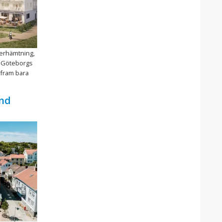
återhämtning,
v Göteborgs
 fram bara
nd