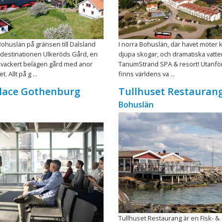
Bohuslän på gränsen till Dalsland
I norra Bohuslän, där havet möter k
tdestinationen Ulkeröds Gård, en
djupa skogar, och dramatiska vatten
 vackert belägen gård med anor
TanumStrand SPA & resort! Utanför
. Allt på g ...
finns världens va ...
Place Gothenburg
Tullhuset Restauran
Bohuslän
Tullhuset Restaurang är en Fisk- &