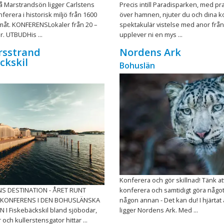
å Marstrandsön ligger Carlstens
Precis intill Paradisparken, med pra
ferera i historisk miljö från 1600
över hamnen, njuter du och dina ko
amåt. KONFERENSLokaler från 20 –
spektakulär vistelse med anor från
. UTBUDHis ...
upplever ni en mys ...
rsstrand
Nordens Ark
ckskil
Bohuslän
Konferera och gör skillnad! Tänk a
S DESTINATION - ÅRET RUNT
konferera och samtidigt göra något
KONFERENS I DEN BOHUSLÄNSKA
någon annan - Det kan du! I hjärtat
I Fiskebäckskil bland sjöbodar,
ligger Nordens Ark. Med ...
 och kullerstensgator hittar ...