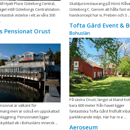
ll Hyatt Place Göteborg Central,
Skaldjursrestaurang på Hönö Klåva,
äget intill Göteborgs Centralstation.
Göteborg C. Genom att hålla fast vi
tastisk vistelse i ett av våra 300
havskoncept har vi, Preben och S ..
.
Tofta Gård Event & 
s Pensionat Orust
Bohuslän
På västra Orust, längst ut bland Ko
sionat är välkänt för
bara 600 meter från havet ligger
mang men är också en uppskattad
fantastiska Tofta Gård fridfullt inbä
läggning. Pensionatet ligger
parkliknande miljö. Här har ni e ...
skyddad vik i Bohusläns innersk ...
Aeroseum