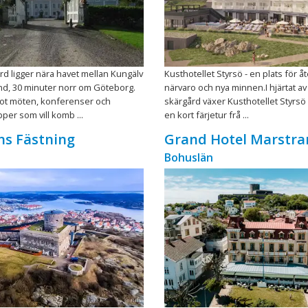
rd ligger nära havet mellan Kungälv
Kusthotellet Styrsö - en plats för 
nd, 30 minuter norr om Göteborg.
närvaro och nya minnen.I hjärtat a
mot möten, konferenser och
skärgård växer Kusthotellet Styrsö
per som vill komb ...
en kort färjetur frå ...
ns Fästning
Grand Hotel Marstra
Bohuslän