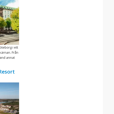
Göteborg i ett
kärnan. Från
land annat
Resort