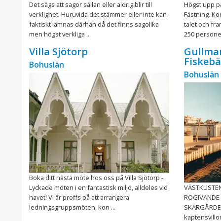
Det sägs att sagor sällan eller aldrig blir till
Högst upp p
verklighet. Huruvida det stämmer eller inte kan
Fästning. Kon
faktiskt lämnas därhän då det finns sagolika
talet och fr
men högst verkliga ...
250 personer
Villa Sjötorp
Gullma
Fiskebä
Bohuslän
Bohuslän
Boka ditt nästa möte hos oss på Villa Sjötorp -
Lyckade möten i en fantastisk miljö, alldeles vid
VÄSTKUSTEN
havet! Vi är proffs på att arrangera
ROGIVANDE 
ledningsgruppsmöten, kon ...
SKÄRGÅRDEN 
kaptensvillor