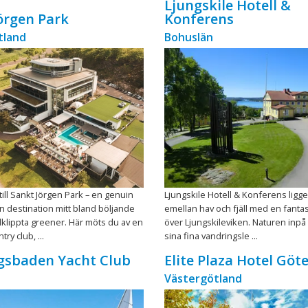
Ljungskile Hotell &
örgen Park
Konferens
tland
Bohuslän
ll Sankt Jörgen Park – en genuin
Ljungskile Hotell & Konferens ligge
n destination mitt bland böljande
emellan hav och fjäll med en fantas
älklippta greener. Här möts du av en
över Ljungskileviken. Naturen inp
ry club, ...
sina fina vandringsle ...
gsbaden Yacht Club
Elite Plaza Hotel Göt
Västergötland