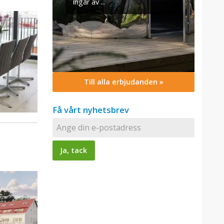
Till alla erbjudanden »
Få vårt nyhetsbrev