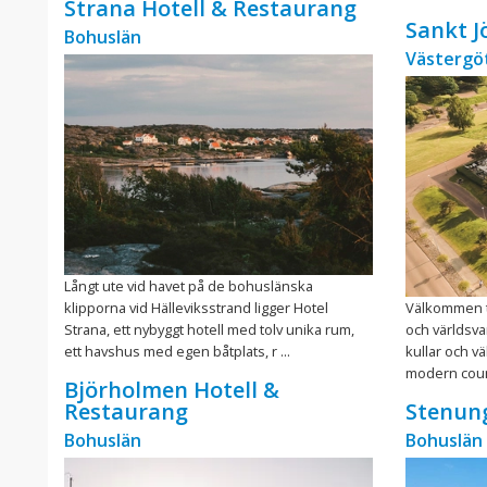
Strana Hotell & Restaurang
Sankt J
Bohuslän
Västergö
Långt ute vid havet på de bohuslänska
klipporna vid Hälleviksstrand ligger Hotel
Välkommen ti
Strana, ett nybyggt hotell med tolv unika rum,
och världsva
ett havshus med egen båtplats, r ...
kullar och v
modern count
Björholmen Hotell &
Restaurang
Stenun
Bohuslän
Bohuslän