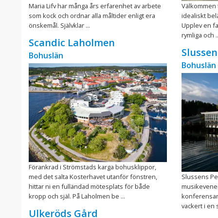
Maria Lifv har många års erfarenhet av arbete
Välkommen ti
som kock och ordnar alla måltider enligt era
idealiskt bel
önskemål. Självklar ...
Upplev en fan
rymliga och ..
Scandic Laholmen
Slussen
Bohuslän
Bohuslän
Förankrad i Strömstads karga bohusklippor,
med det salta Kosterhavet utanför fönstren,
Slussens Pen
hittar ni en fulländad mötesplats för både
musikevene
kropp och själ. På Laholmen be ...
konferensan
vackert i en 
Ulkeröds Gård