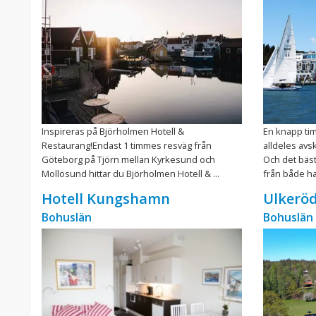
Inspireras på Björholmen Hotell &
En knapp ti
Restaurang!Endast 1 timmes resväg från
alldeles avs
Göteborg på Tjörn mellan Kyrkesund och
Och det bästa
Mollösund hittar du Björholmen Hotell & ...
från både ha
Hotell Kungshamn
Ulkerö
Bohuslän
Bohuslän