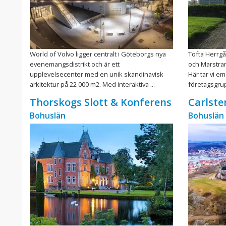
World of Volvo ligger centralt i Göteborgs nya
Tofta Herrgå
evenemangsdistrikt och är ett
och Marstra
upplevelsecenter med en unik skandinavisk
Här tar vi e
arkitektur på 22 000 m2. Med interaktiva ...
företagsgrup
Thorskogs Slott & Konferens
Carlste
Bohuslän
Bohuslän