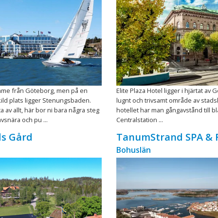
mme från Göteborg, men på en
Elite Plaza Hotel ligger i hjärtat av 
kild plats ligger Stenungsbaden.
lugnt och trivsamt område av stads
 av allt, här bor ni bara några steg
hotellet har man gångavstånd till b
vsnära och pu ...
Centralstation ...
ds Gård
TanumStrand SPA & 
Bohuslän