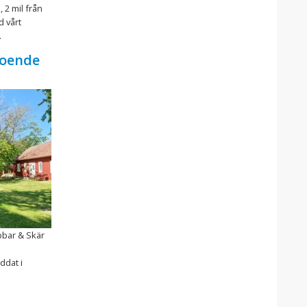
 2 mil från
d vårt
.
Boende
bbar & Skär
ddat i