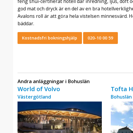
feng shui-certifierat hotell där inredning, ljus, doft oc
god mat och dryck är en del av en bra hotellverklighe
Avalons roll är att göra hela vistelsen minnesvärd. 
bäddar.
Kostnadsfri bokningshjälp
020-10 00 59
Andra anläggningar i Bohuslän
World of Volvo
Tofta H
Västergötland
Bohuslän