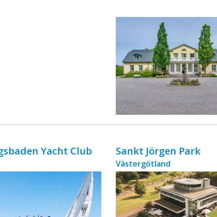
ingår äv ...
gsbaden Yacht Club
Sankt Jörgen Park
Västergötland