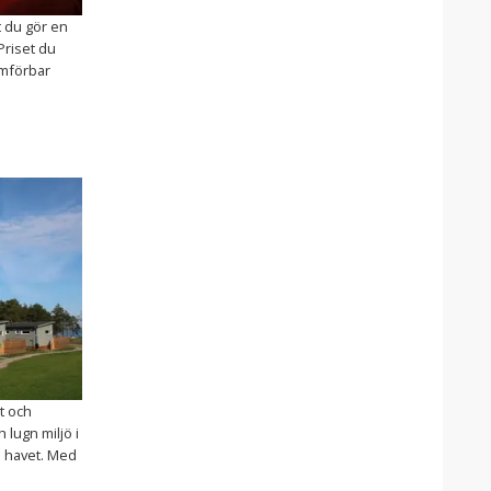
t du gör en
 Priset du
ämförbar
t och
lugn miljö i
h havet. Med