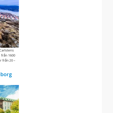
Carlstens
ö från 1600
 från 20 –
eborg