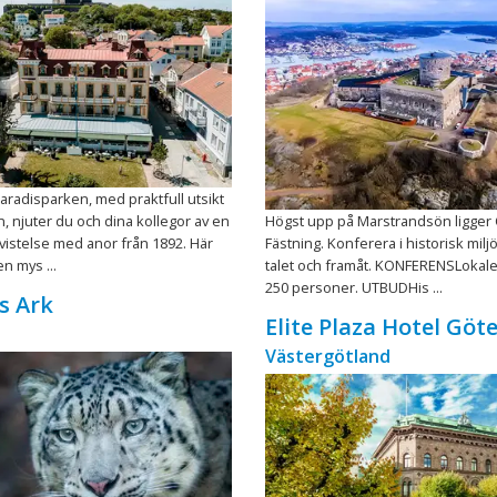
 Paradisparken, med praktfull utsikt
 njuter du och dina kollegor av en
Högst upp på Marstrandsön ligger 
vistelse med anor från 1892. Här
Fästning. Konferera i historisk milj
n mys ...
talet och framåt. KONFERENSLokaler
250 personer. UTBUDHis ...
s Ark
Elite Plaza Hotel Göt
Västergötland