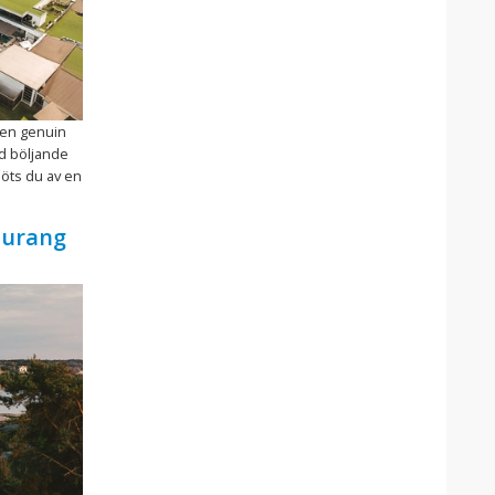
 en genuin
nd böljande
möts du av en
aurang