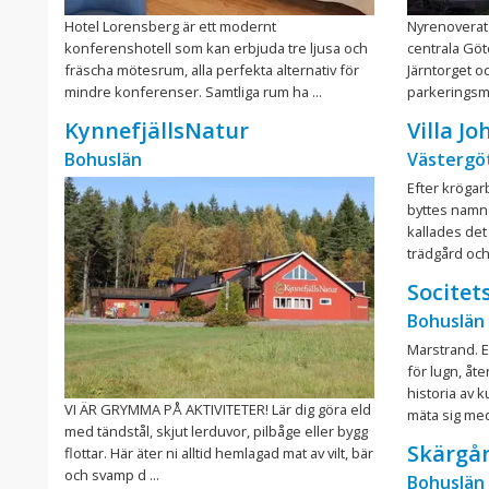
Hotel Lorensberg är ett modernt
Nyrenoverat 
konferenshotell som kan erbjuda tre ljusa och
centrala Göt
fräscha mötesrum, alla perfekta alternativ för
Järntorget 
mindre konferenser. Samtliga rum ha ...
parkeringsmö
KynnefjällsNatur
Villa J
Bohuslän
Västergö
Efter krögar
byttes namnet
kallades det
trädgård och
Socitet
Bohuslän
Marstrand. E
för lugn, åt
historia av 
VI ÄR GRYMMA PÅ AKTIVITETER! Lär dig göra eld
mäta sig med.
med tändstål, skjut lerduvor, pilbåge eller bygg
Skärgår
flottar. Här äter ni alltid hemlagad mat av vilt, bär
och svamp d ...
Bohuslän