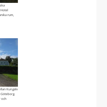
nska
 Hotel
unika rum,
ellan Kungälv
 Göteborg.
r och