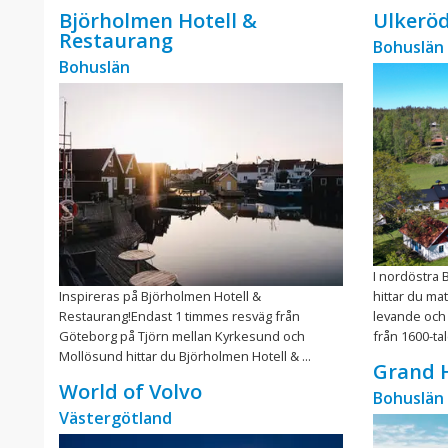
Björholmen Hotell &
Ulkerö
Restaurang
Bohuslän
Bohuslän
I nordöstra 
Inspireras på Björholmen Hotell &
hittar du ma
Restaurang!Endast 1 timmes resväg från
levande och
Göteborg på Tjörn mellan Kyrkesund och
från 1600-talet
Mollösund hittar du Björholmen Hotell & ...
Grand 
World of Volvo
Bohuslän
Västergötland