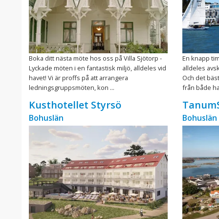
Boka ditt nästa möte hos oss på Villa Sjötorp -
En knapp ti
Lyckade möten i en fantastisk miljö, alldeles vid
alldeles avs
havet! Vi är proffs på att arrangera
Och det bästa
ledningsgruppsmöten, kon ...
från både ha
Kusthotellet Styrsö
TanumS
Bohuslän
Bohuslän