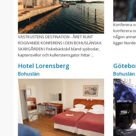
Konferera oc
konferera oc
VÄSTKUSTENS DESTINATION - ÅRET RUNT
någon annan 
ROGIVANDE KONFERENS I DEN BOHUSLÄNSKA
ligger Norde
SKÄRGÅRDEN I Fiskebäckskil bland sjöbodar,
kaptensvillor och kullerstensgator hittar ...
Hotel Lorensberg
Götebor
Bohuslän
Bohuslän