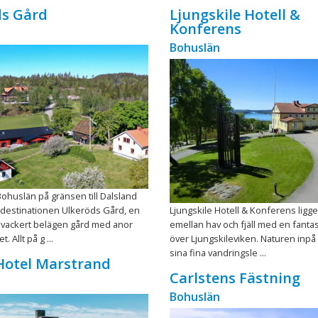
ds Gård
Ljungskile Hotell &
Konferens
Bohuslän
Bohuslän på gränsen till Dalsland
tdestinationen Ulkeröds Gård, en
Ljungskile Hotell & Konferens ligge
 vackert belägen gård med anor
emellan hav och fjäll med en fantas
. Allt på g ...
över Ljungskileviken. Naturen inp
sina fina vandringsle ...
Hotel Marstrand
Carlstens Fästning
Bohuslän