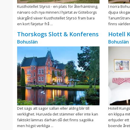
Kusthotellet Styrsö - en plats för återhämtning,
I norra Bohu
närvaro och nya minnen.I hjärtat av Göteborgs
djupa skogar
skärgård växer Kusthotellet Styrsö fram bara
TanumStrand
en kort färjetur frå ...
finns världen
Thorskogs Slott & Konferens
Hotell
Bohuslän
Bohuslän
Det sägs att sagor sällan eller aldrig blir till
Hotell Kungs
verklighet. Huruvida det stämmer eller inte kan
en klippa mi
faktiskt lämnas därhän då det finns sagolika
erbjuder et
men högst verkliga ...
boende året r