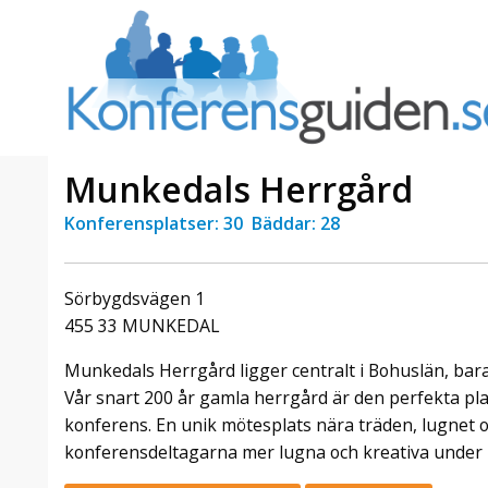
Munkedals Herrgård
Konferensplatser: 30 Bäddar: 28
a Foresta
Erbjudande från Sheraton
Villa
Stockholm Hotel
Sörbygdsvägen 1
Julerbjudande
455 33 MUNKEDAL
mans på
Välkommen att fira in julen
a – nära
2026 hos oss. Mellan den 23
Munkedals Herrgård ligger centralt i Bohuslän, bar
an av att
november och 19 december
Vår snart 200 år gamla herrgård är den perfekta pl
et här är
förvandlar vi våra lokaler till en
konferens. En unik mötesplats nära träden, lugnet o
faktiskt
stämningsfull mötesplats där
hantverk, tradi ...
konferensdeltagarna mer lugna och kreativa under 