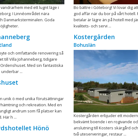
vandrarhem med ett lugnt läge i
Bo bättre i Göteborg! Vi lovar dig at
eborg. I Linnéområdet nära
god affär när du bor på vårt hotell.
och Danmarksterminalen. Goda
betalar är lägre än på hotell med j
jligheter.
kvalitets- och servi ...
ohanneberg
Kostergården
tland
Bohuslän
byte och omfattande renovering så
 till Villa Johanneberg, tidigare
 Ordenshuset. Med sin fantastiska
 underbar ...
shuset
n unik ö med unika förutsättningar
erhämtning och rekreation. Med en
kungligt andrum som få platser kan
Kostergården erbjuder ett modern
 Här h ...
bekvämt boende i en rogivande och 
dshotellet Hönö
anslutning till Kosters skärgård oc
två uteserveringar, restaur ...