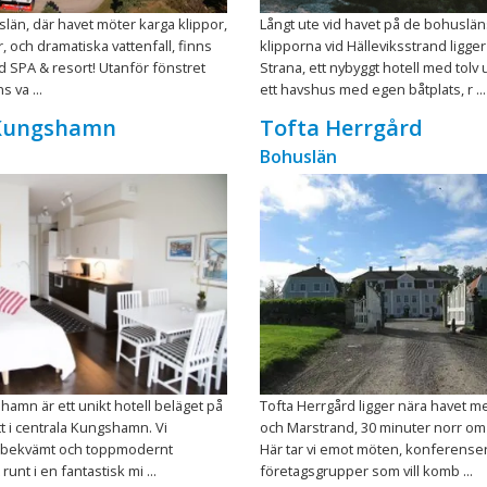
slän, där havet möter karga klippor,
Långt ute vid havet på de bohuslä
, och dramatiska vattenfall, finns
klipporna vid Hälleviksstrand ligger
 SPA & resort! Utanför fönstret
Strana, ett nybyggt hotell med tolv 
s va ...
ett havshus med egen båtplats, r ...
 Kungshamn
Tofta Herrgård
Bohuslän
hamn är ett unikt hotell beläget på
Tofta Herrgård ligger nära havet m
tt i centrala Kungshamn. Vi
och Marstrand, 30 minuter norr om
t bekvämt och toppmodernt
Här tar vi emot möten, konferense
unt i en fantastisk mi ...
företagsgrupper som vill komb ...