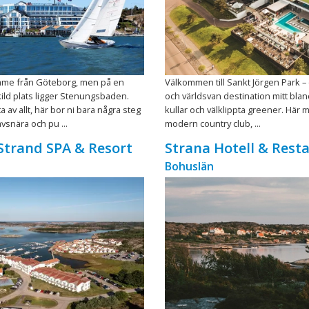
mme från Göteborg, men på en
Välkommen till Sankt Jörgen Park –
kild plats ligger Stenungsbaden.
och världsvan destination mitt bla
 av allt, här bor ni bara några steg
kullar och välklippta greener. Här 
vsnära och pu ...
modern country club, ...
trand SPA & Resort
Strana Hotell & Rest
Bohuslän