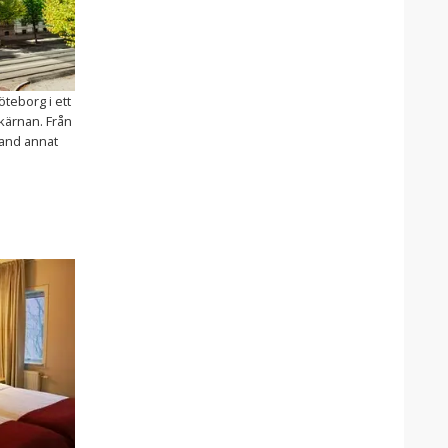
Göteborg i ett
kärnan. Från
land annat