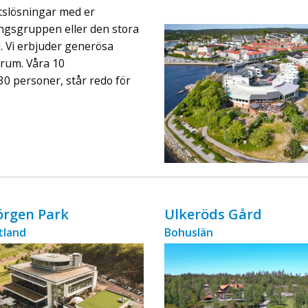
ingår äv ...
etslösningar med er
ningsgruppen eller den stora
d. Vi erbjuder generösa
trum. Våra 10
30 personer, står redo för
örgen Park
Ulkeröds Gård
tland
Bohuslän