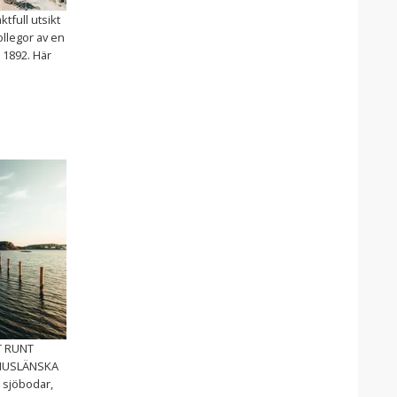
ktfull utsikt
llegor av en
 1892. Här
T RUNT
HUSLÄNSKA
 sjöbodar,