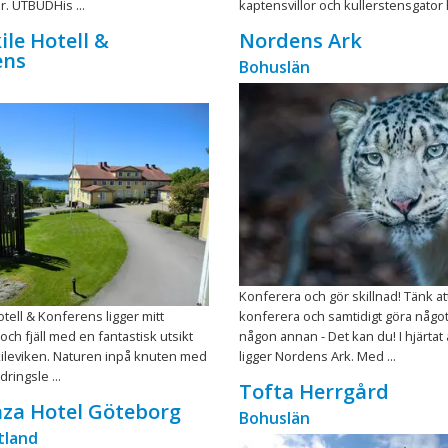
. UTBUDHis ...
kaptensvillor och kullerstensgator hi
ile Hotell &
Nordens Ark
ens
Bohuslän
Konferera och gör skillnad! Tänk a
otell & Konferens ligger mitt
konferera och samtidigt göra något
och fjäll med en fantastisk utsikt
någon annan - Det kan du! I hjärtat
kileviken. Naturen inpå knuten med
ligger Nordens Ark. Med ...
dringsle ...
Tofta Herrgård
laza Hotel Göteborg
Bohuslän
tland