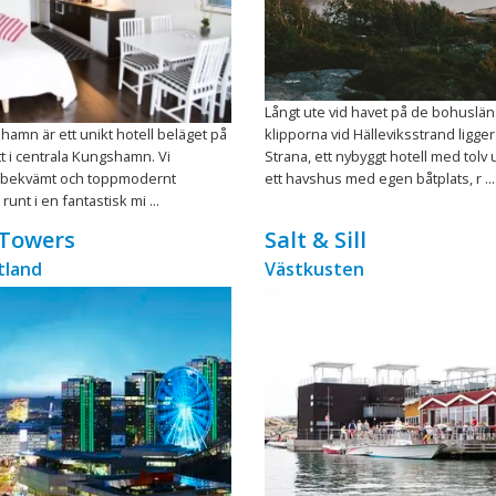
Långt ute vid havet på de bohuslä
hamn är ett unikt hotell beläget på
klipporna vid Hälleviksstrand ligger
tt i centrala Kungshamn. Vi
Strana, ett nybyggt hotell med tolv 
t bekvämt och toppmodernt
ett havshus med egen båtplats, r ...
unt i en fantastisk mi ...
 Towers
Salt & Sill
tland
Västkusten