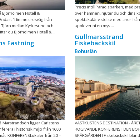
Precis intill Paradisparken, med pra
å Björholmen Hotell &
över hamnen, njuter du och dina ko
Endast 1 timmes resväg från
spektakulär vistelse med anor från
 Tjörn mellan Kyrkesund och
upplever ni en mys ...
ttar du Björholmen Hotell & ...
Gullmarsstrand
ns Fästning
Fiskebäckskil
Bohuslän
å Marstrandsön ligger Carlstens
VÄSTKUSTENS DESTINATION - ÅRE
ferera i historisk miljö från 1600
ROGIVANDE KONFERENS I DEN BO
amåt. KONFERENSLokaler från 20 –
SKÄRGÅRDEN I Fiskebäckskil bland