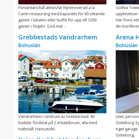
Förväntansfull atmosfär Nyrenoverad a la
Gothia Tower
Carte-restaurang med kapacitet för 60 sittande
upplevelser 
gäster i lokalen eller buffé för upp till 1200
Här finns ett
gäster i foajén. God mat ...
din konferen
Grebbestads Vandrarhem
Arena H
Bohuslän
Bohuslän
Vandrarhem i centrum av Grebbestad. 40
Litet, person
bäddar fördelat på 2-4 bäddsrum, alla med
Göteborg. E
tvättställ. Havsutsikt.
eget garage.
Göteborg.