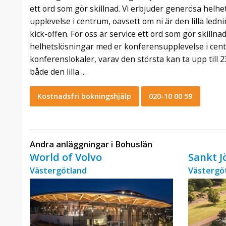
ett ord som gör skillnad. Vi erbjuder generösa helh
upplevelse i centrum, oavsett om ni är den lilla led
kick-offen. För oss är service ett ord som gör skillna
helhetslösningar med er konferensupplevelse i cen
konferenslokaler, varav den största kan ta upp till 2
både den lilla ...
Kostnadsfri bokningshjälp
020-10 00 59
Andra anläggningar i Bohuslän
World of Volvo
Sankt J
Västergötland
Västergö