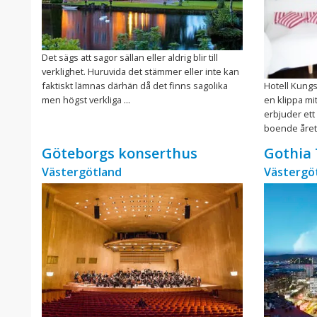
Det sägs att sagor sällan eller aldrig blir till
verklighet. Huruvida det stämmer eller inte kan
faktiskt lämnas därhän då det finns sagolika
Hotell Kungs
men högst verkliga ...
en klippa mi
erbjuder et
boende året r
Göteborgs konserthus
Gothia
Västergötland
Västergö