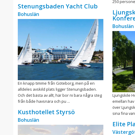
250 personer
Stenungsbaden Yacht Club
Ljungsk
Bohuslän
Konfer
Bohuslän
En knapp timme från Göteborg, men på en
alldeles avskild plats ligger Stenungsbaden.
Och det bästa av allt, här bor ni bara några steg
Ljungskile H
från både havsnära och pu ...
emellan hav 
över Ljungs
Kusthotellet Styrsö
sina fina van
Bohuslän
Elite P
Västergö