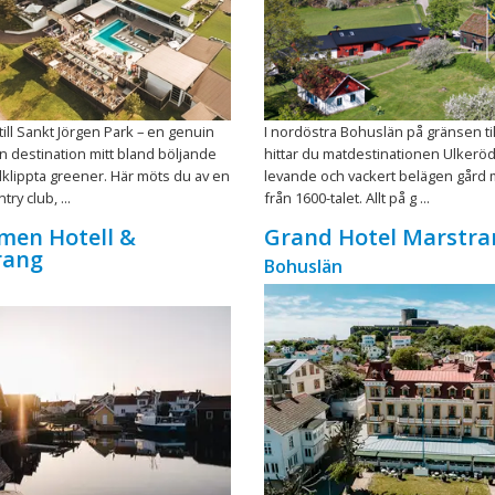
ll Sankt Jörgen Park – en genuin
I nordöstra Bohuslän på gränsen til
n destination mitt bland böljande
hittar du matdestinationen Ulkerö
älklippta greener. Här möts du av en
levande och vackert belägen gård
ry club, ...
från 1600-talet. Allt på g ...
men Hotell &
Grand Hotel Marstra
rang
Bohuslän