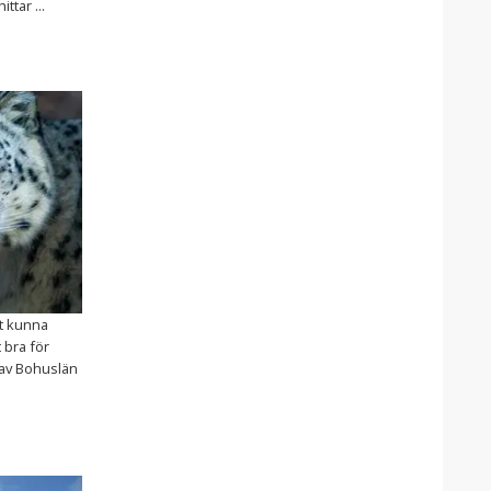
ttar ...
tt kunna
 bra för
 av Bohuslän