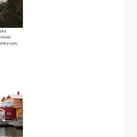
nska
 Hotel
unika rum,