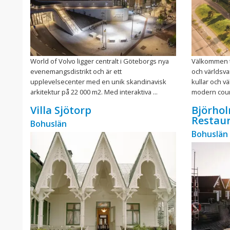
World of Volvo ligger centralt i Göteborgs nya
Välkommen ti
evenemangsdistrikt och är ett
och världsva
upplevelsecenter med en unik skandinavisk
kullar och v
arkitektur på 22 000 m2. Med interaktiva ...
modern count
Villa Sjötorp
Björhol
Restau
Bohuslän
Bohuslän