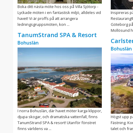
Boka ditt nästa möte hos oss på Villa Sjötorp -
Lyckade möten i en fantastisk miljö, alldeles vid
Inspireras p
havet! Vi är proffs på att arrangera
Restaurang!
ledningsgruppsmöten, kon ...
Göteborg på
Mollösund hi
TanumStrand SPA & Resort
Carlste
Bohuslän
Bohuslän
I norra Bohuslän, där havet möter karga klippor,
djupa skogar, och dramatiska vattenfall, finns
Högst upp p
TanumStrand SPA & resort! Utanför fönstret
Fästning. Kon
finns världens va ...
talet och fr