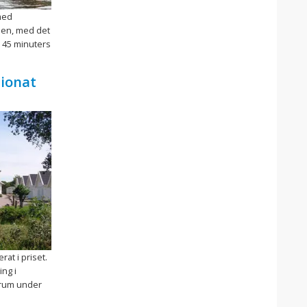
 med
men, med det
a 45 minuters
ionat
rat i priset.
ing i
srum under