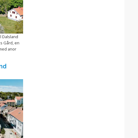
l Dalsland
ds Gård, en
 med anor
nd