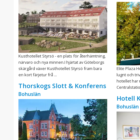
Kusthotellet Styrsö - en plats för återhämtning,
närvaro och nya minnen.I hjärtat av Göteborgs
skärgård växer Kusthotellet Styrsö fram bara
Elite Plaza H
en kort färjetur frå ...
lugnt och tr
hotellet har
Thorskogs Slott & Konferens
Centralstation
Bohuslän
Hotell
Bohuslän