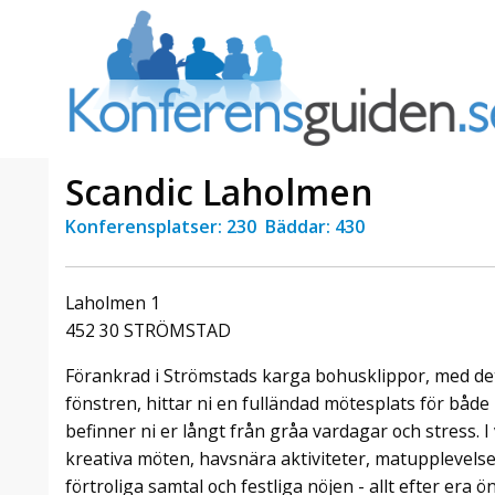
Scandic Laholmen
Konferensplatser: 230 Bäddar: 430
a Foresta
Erbjudande från Sheraton
Villa
Stockholm Hotel
Laholmen 1
Julerbjudande
452 30 STRÖMSTAD
mans på
Välkommen att fira in julen
a – nära
2026 hos oss. Mellan den 23
Förankrad i Strömstads karga bohusklippor, med det
an av att
november och 19 december
fönstren, hittar ni en fulländad mötesplats för både
et här är
förvandlar vi våra lokaler till en
befinner ni er långt från gråa vardagar och stress. I
faktiskt
stämningsfull mötesplats där
hantverk, tradi ...
kreativa möten, havsnära aktiviteter, matupplevelser
förtroliga samtal och festliga nöjen - allt efter era 