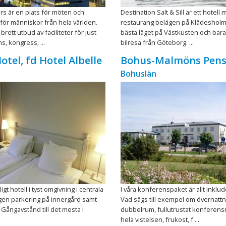
s är en plats för möten och
Destination Salt & Sill är ett hotell
för människor från hela världen.
restaurang belägen på Klädeshol
 brett utbud av faciliteter för just
bästa läget på Västkusten och bar
s, kongress, ...
bilresa från Göteborg. ...
otel, fd Hotel Albelle
Bohus-Malmöns Pens
Bohuslän
ligt hotell i tyst omgivning i centrala
I våra konferenspaket är allt inklude
gen parkering på innergård samt
Vad sägs till exempel om övernattn
 Gångavstånd till det mesta i
dubbelrum, fullutrustat konferen
hela vistelsen, frukost, f ...