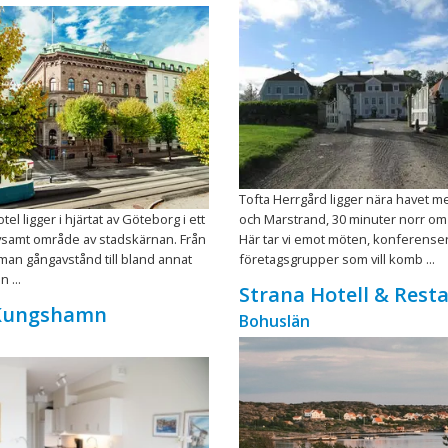
Tofta Herrgård ligger nära havet m
otel ligger i hjärtat av Göteborg i ett
och Marstrand, 30 minuter norr om
ivsamt område av stadskärnan. Från
Här tar vi emot möten, konferense
 man gångavstånd till bland annat
företagsgrupper som vill komb ...
 ...
Strana Hotell & Rest
 Kungshamn
Bohuslän