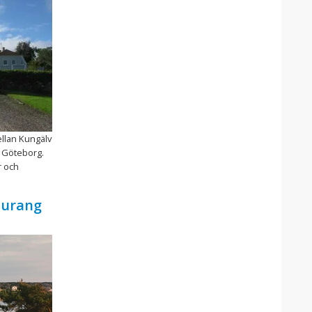
ellan Kungälv
 Göteborg.
r och
aurang