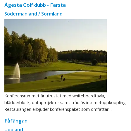
Ågesta Golfklubb - Farsta
Södermanland / Sörmland
Konferensrummet är utrustat med whiteboardtavla,
blädderblock, dataprojektor samt trådlös internetuppkoppling.
Restaurangen erbjuder konferenspaket som omfattar ...
Fåfängan
Uppland