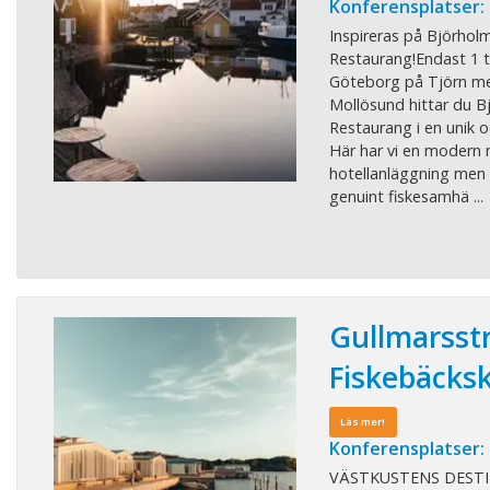
Konferensplatser:
Inspireras på Björhol
Restaurang!Endast 1 
Göteborg på Tjörn me
Mollösund hittar du B
Restaurang i en unik o
Här har vi en modern
hotellanläggning men 
genuint fiskesamhä ...
Gullmarsst
Fiskebäcksk
Läs mer!
Konferensplatser:
VÄSTKUSTENS DESTI