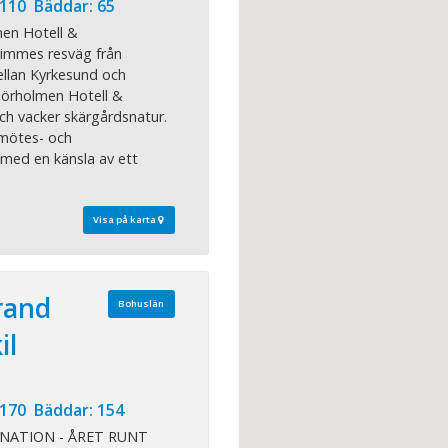
 110 Bäddar: 65
men Hotell &
timmes resväg från
llan Kyrkesund och
jörholmen Hotell &
ch vacker skärgårdsnatur.
 mötes- och
med en känsla av ett
Visa på karta
rand
Bohuslän
il
 170 Bäddar: 154
NATION - ÅRET RUNT