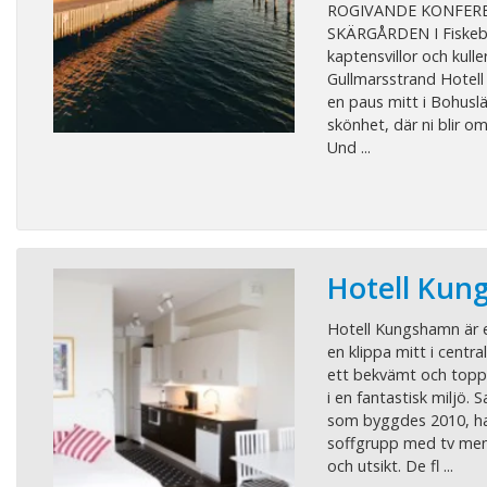
ROGIVANDE KONFERE
SKÄRGÅRDEN I Fiskebä
kaptensvillor och kulle
Gullmarsstrand Hotell 
en paus mitt i Bohusl
skönhet, där ni blir o
Und ...
Hotell Ku
Hotell Kungshamn är e
en klippa mitt i centr
ett bekvämt och topp
i en fantastisk miljö. 
som byggdes 2010, ha
soffgrupp med tv men s
och utsikt. De fl ...