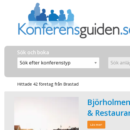
Sök och boka
Hittade 42 företag från Brastad
Björholmen
& Restaura
Läs mer!