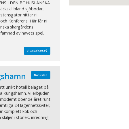
NS I DEN BOHUSLÄNSKA
ckskil bland sjöbodar,
rstensgator hittar ni
och Konferens. Här får ni
änska skärgårdens
mfamnad av havets spel.
Visa på karta
ngshamn
Bohuslän
tt unikt hotell beläget på
ala Kungshamn. Vi erbjuder
modernt boende året runt
Samtliga 24 lägenhetssviter,
r komplett kök och
kiljer i storlek, inredning