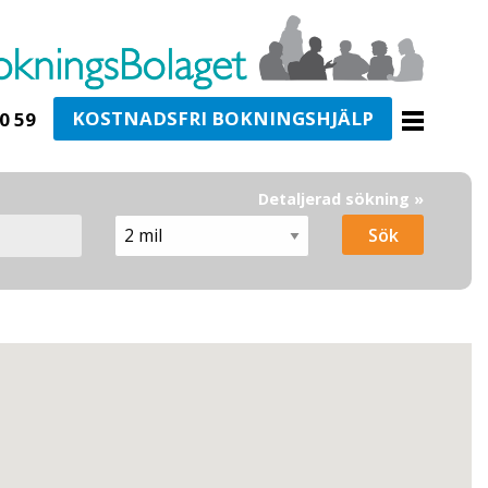
KOSTNADSFRI BOKNINGSHJÄLP
0 59
Detaljerad sökning »