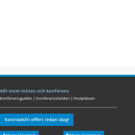
Allt inom möten och konferens
Konferensguiden
|
KonferensVärlden
|
Festplatsen
Kostnadsfri offert redan idag!
Följ oss på Facebook
Följ oss på Instagram