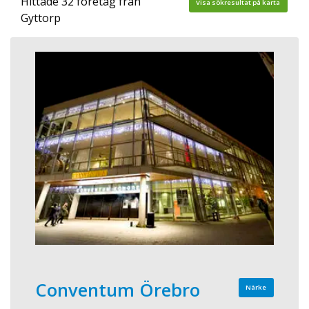
Hittade 32 företag från
Visa sökresultat på karta
Gyttorp
Conventum Örebro
Närke