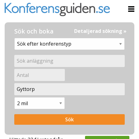
Sök och boka
Detaljerad sökning »