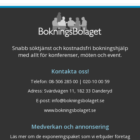
Snabb söktjänst och kostnadsfri bokningshjälp
med allt för konferenser, möten och event.
Kontakta oss!
Telefon: 08-506 285 00 | 020-10 00 59
Adress: Svärdvägen 11, 182 33 Danderyd
E-post:
info@bokningsbolaget.se
Elite Stora Hotellet
Närke
www.bokningsbolaget.se
Örebro
Medverkan och annonsering
Konferensplatser: 300 Bäddar: 284
Läs mer om de exponeringspaket som vi erbjuder företag