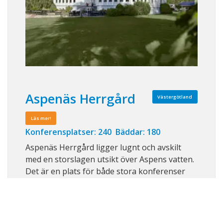
Aspenäs Herrgård
Västergötland
Läs mer!
Konferensplatser: 240 Bäddar: 180
Aspenäs Herrgård ligger lugnt och avskilt
med en storslagen utsikt över Aspens vatten.
Det är en plats för både stora konferenser
och mindre sammankomster. I matsalen
serveras kärleksfullt hemlagad mat. I
byggnaderna runt omkring finns rum för god
nattsömn, samtal och energigivande