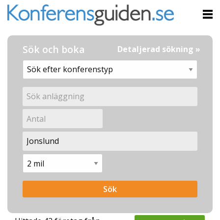
Sök och boka
Detaljerad sökning »