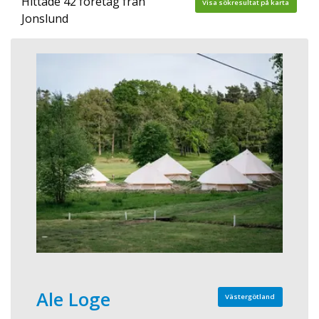
Hittade 42 företag från
Visa sökresultat på karta
Jonslund
Ale Loge
Västergötland