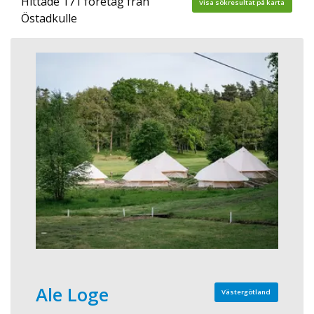
Hittade 171 företag från
Visa sökresultat på karta
Östadkulle
Ale Loge
Västergötland