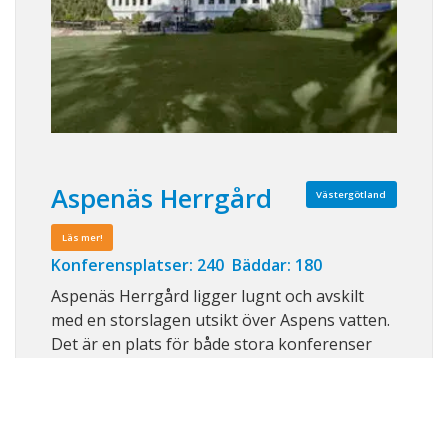
Aspenäs Herrgård
Västergötland
Läs mer!
Konferensplatser: 240 Bäddar: 180
Aspenäs Herrgård ligger lugnt och avskilt
med en storslagen utsikt över Aspens vatten.
Det är en plats för både stora konferenser
och mindre sammankomster. I matsalen
serveras kärleksfullt hemlagad mat. I
byggnaderna runt omkring finns rum för god
nattsömn, samtal och energigivande