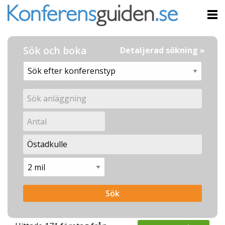
Sök och boka
Detaljerad sökning »