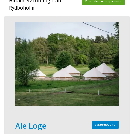
Hittade 52 företag från
Visa sökresultat på karta
Rydboholm
Ale Loge
Västergötland