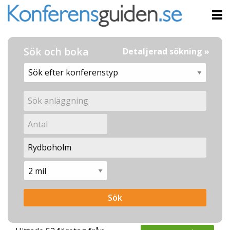
Sök och boka
Detaljerad sökning »