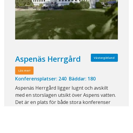
Aspenäs Herrgård
Västergötland
Läs mer!
Konferensplatser: 240 Bäddar: 180
Aspenäs Herrgård ligger lugnt och avskilt
med en storslagen utsikt över Aspens vatten.
Det är en plats för både stora konferenser
och mindre sammankomster. I matsalen
serveras kärleksfullt hemlagad mat. I
byggnaderna runt omkring finns rum för god
nattsömn, samtal och energigivande