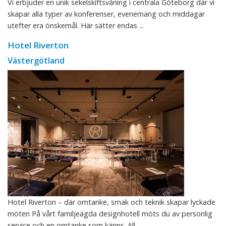
Vi erbjuder en unik sekelskiftsvåning i centrala Göteborg där vi
skapar alla typer av konferenser, evenemang och middagar
utefter era önskemål. Här sätter endas ...
Hotel Riverton
Västergötland
Hotel Riverton – där omtanke, smak och teknik skapar lyckade
möten På vårt familjeägda designhotell möts du av personlig
service och en omtanke som känns. All ...