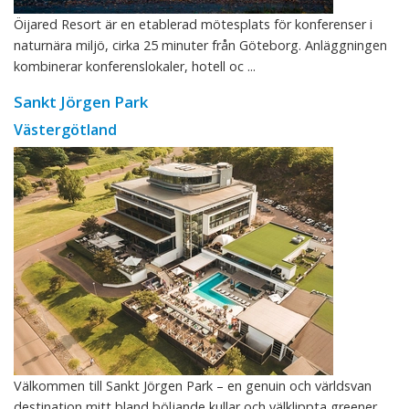
Öijared Resort är en etablerad mötesplats för konferenser i
naturnära miljö, cirka 25 minuter från Göteborg. Anläggningen
kombinerar konferenslokaler, hotell oc ...
Sankt Jörgen Park
Västergötland
Välkommen till Sankt Jörgen Park – en genuin och världsvan
destination mitt bland böljande kullar och välklippta greener.