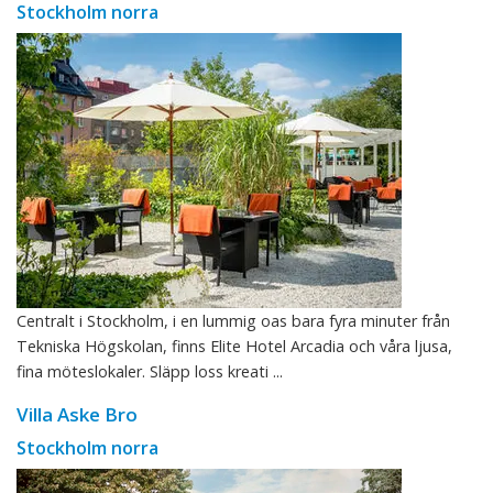
Stockholm norra
Centralt i Stockholm, i en lummig oas bara fyra minuter från
Tekniska Högskolan, finns Elite Hotel Arcadia och våra ljusa,
fina möteslokaler. Släpp loss kreati ...
Villa Aske Bro
Stockholm norra