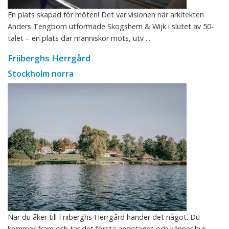
En plats skapad för möten! Det var visionen när arkitekten
Anders Tengbom utformade Skogshem & Wijk i slutet av 50-
talet – en plats där människor möts, utv ...
Friiberghs Herrgård
Stockholm norra
När du åker till Friiberghs Herrgård händer det något. Du
kommer fram och tar det första andetaget och känner hur