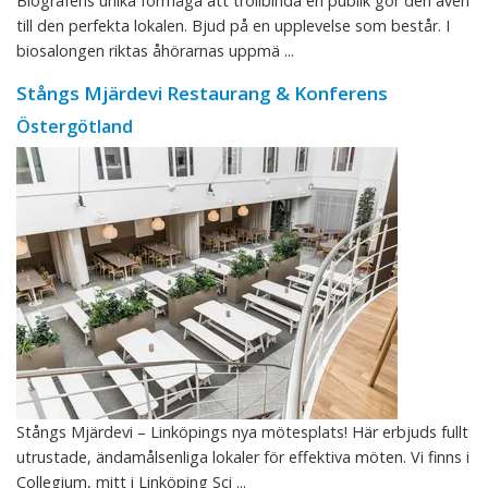
Biografens unika förmåga att trollbinda en publik gör den även
till den perfekta lokalen. Bjud på en upplevelse som består. I
biosalongen riktas åhörarnas uppmä ...
Stångs Mjärdevi Restaurang & Konferens
Östergötland
Stångs Mjärdevi – Linköpings nya mötesplats! Här erbjuds fullt
utrustade, ändamålsenliga lokaler för effektiva möten. Vi finns i
Collegium, mitt i Linköping Sci ...