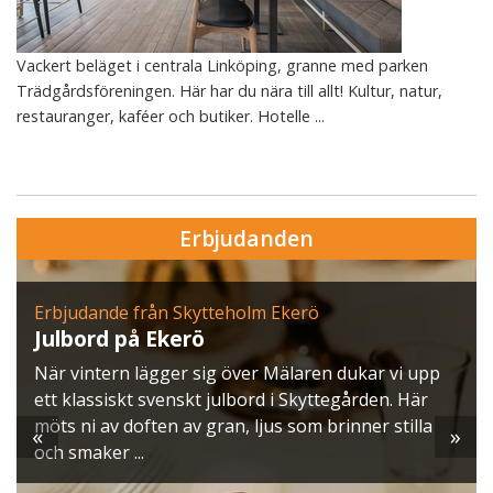
Vackert beläget i centrala Linköping, granne med parken
Trädgårdsföreningen. Här har du nära till allt! Kultur, natur,
restauranger, kaféer och butiker. Hotelle ...
Erbjudanden
Erbjudande från Skytteholm Ekerö
Julbord på Ekerö
När vintern lägger sig över Mälaren dukar vi upp
ett klassiskt svenskt julbord i Skyttegården. Här
möts ni av doften av gran, ljus som brinner stilla
«
»
och smaker ...