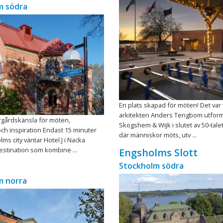
m södra
En plats skapad för möten! Det var
arkitekten Anders Tengbom utfor
ärgårdskänsla för möten,
Skogshem & Wijk i slutet av 50-talet
ch inspiration Endast 15 minuter
där människor möts, utv ...
ms city väntar Hotel J i Nacka
estination som kombine ...
Engsholms Slott
Stockholm södra
m norra