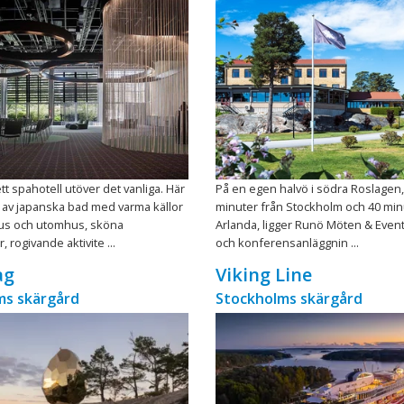
tt spahotell utöver det vanliga. Här
På en egen halvö i södra Roslagen,
 av japanska bad med varma källor
minuter från Stockholm och 40 min
us och utomhus, sköna
Arlanda, ligger Runö Möten & Events
 rogivande aktivite ...
och konferensanläggnin ...
ag
Viking Line
ms skärgård
Stockholms skärgård