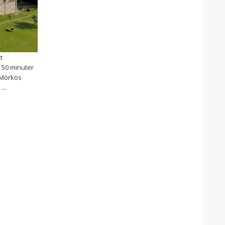
t
 50 minuter
 Mörkös
...