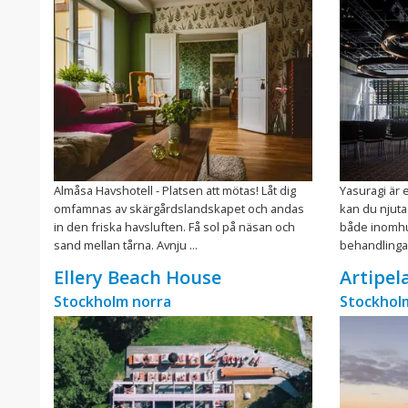
Almåsa Havshotell - Platsen att mötas! Låt dig
Yasuragi är e
omfamnas av skärgårdslandskapet och andas
kan du njuta
in den friska havsluften. Få sol på näsan och
både inomh
sand mellan tårna. Avnju ...
behandlingar,
Ellery Beach House
Artipel
Stockholm norra
Stockhol