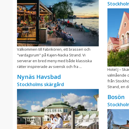
Stockhol
Välkommen till Fabrikören, ett brasseri och
"vardagsrum" på Kajen-Nacka Strand. Vi
serverar en bred meny med både klassiska
rätter inspirerade av svensk och fra ...
Hotel J – Sk
välmående o
Nynäs Havsbad
från Stockhol
Stockholms skärgård
Strand, en d
Bosön
Stockhol