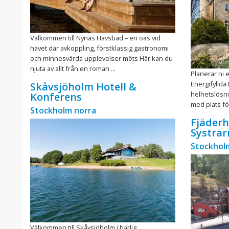
Välkommen till Nynäs Havsbad – en oas vid
havet där avkoppling, förstklassig gastronomi
och minnesvärda upplevelser möts Här kan du
njuta av allt från en roman ...
Planerar ni 
Energifylld
Skåvsjöholm Hotell &
helhetslösni
Konferens
med plats för
Stockholm norra
Fjäderh
Systra
Stockhol
Välkommen till Skåvsjöholm i härlig