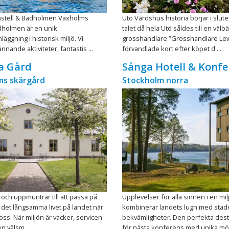
stell & Badholmen Vaxholms
Utö Värdshus historia börjar i slute
dholmen är en unik
talet då hela Utö såldes till en välb
äggning i historisk miljö. Vi
grosshandlare ”Grosshandlare Lew
nande aktiviteter, fantastis ...
förvandlade kort efter köpet d ...
a Gård
Sånga Hotell & Konfe
ms skärgård
Stockholm norra
 och uppmuntrar till att passa på
Upplevelser för alla sinnen i en mi
v det långsamma livet på landet när
kombinerar landets lugn med sta
ss. När miljön är vacker, servicen
bekvämligheter. Den perfekta dest
n välsm ...
för nästa konferens med unika möte