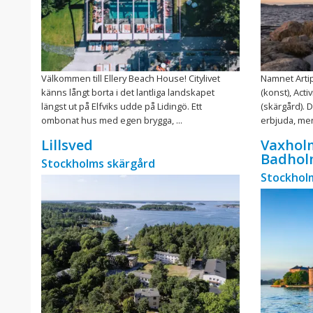
Välkommen till Ellery Beach House! Citylivet
Namnet Arti
känns långt borta i det lantliga landskapet
(konst), Acti
längst ut på Elfviks udde på Lidingö. Ett
(skärgård). 
ombonat hus med egen brygga, ...
erbjuda, men 
Lillsved
Vaxholm
Badhol
Stockholms skärgård
Stockhol