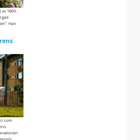
t av 1800-
ärgad
in”. Han
rens
ljö som
dens
inationen
spla ...