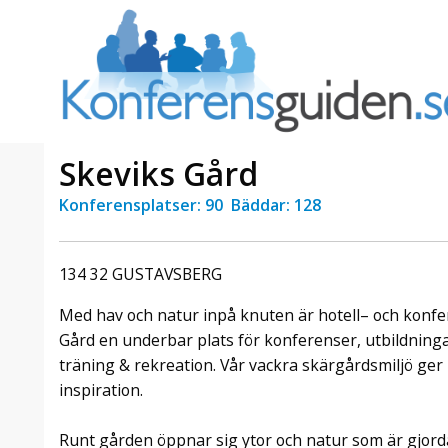
Skeviks Gård
Konferensplatser: 90 Bäddar: 128
a Foresta
Erbjudande från Sheraton
Villa
Stockholm Hotel
134 32 GUSTAVSBERG
Julerbjudande
mans på
Välkommen att fira in julen
Med hav och natur inpå knuten är hotell– och konf
a – nära
2026 hos oss. Mellan den 23
Gård en underbar plats för konferenser, utbildninga
an av att
november och 19 december
träning & rekreation. Vår vackra skärgårdsmiljö ger
et här är
förvandlar vi våra lokaler till en
inspiration.
faktiskt
stämningsfull mötesplats där
hantverk, tradi ...
Runt gården öppnar sig ytor och natur som är gjorda 