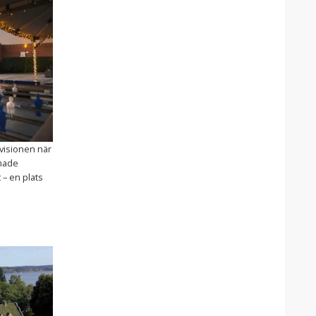
 visionen när
made
 – en plats