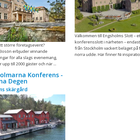
Välkommen till Engsholms Slott – et
konferensslott i närheten – endast
ett större företagsevent?
från Stockholm vackert beläget på
a Bosön erbjuder vinnande
norra udde. Här finner Ni inspiratio 
ngar för alla slags evenemang,
 upp till 2000 gäster och när ...
olmarna Konferens -
rna Degen
ms skärgård