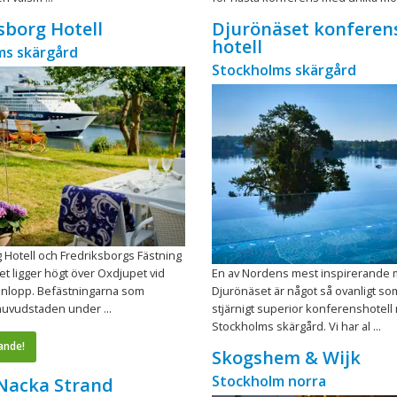
sborg Hotell
Djurönäset konferen
hotell
ms skärgård
Stockholms skärgård
 Hotell och Fredriksborgs Fästning
let ligger högt över Oxdjupet vid
En av Nordens mest inspirerande 
inlopp. Befästningarna som
Djurönäset är något så ovanligt som
huvudstaden under ...
stjärnigt superior konferenshotell m
Stockholms skärgård. Vi har al ...
ande!
Skogshem & Wijk
Stockholm norra
 Nacka Strand