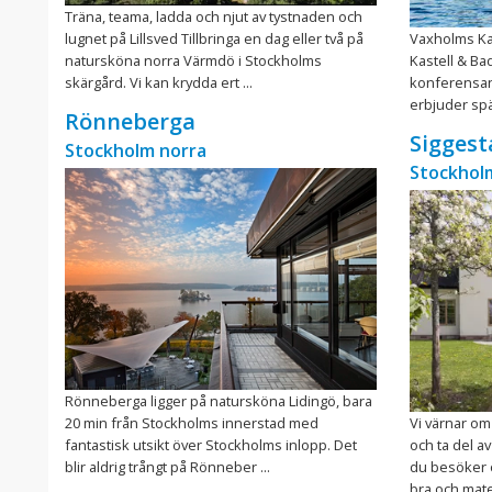
Träna, teama, ladda och njut av tystnaden och
lugnet på Lillsved Tillbringa en dag eller två på
Vaxholms Ka
natursköna norra Värmdö i Stockholms
Kastell & Ba
skärgård. Vi kan krydda ert ...
konferensanl
erbjuder spän
Rönneberga
Siggest
Stockholm norra
Stockhol
Rönneberga ligger på natursköna Lidingö, bara
20 min från Stockholms innerstad med
Vi värnar om
fantastisk utsikt över Stockholms inlopp. Det
och ta del a
blir aldrig trångt på Rönneber ...
du besöker o
bra och mate