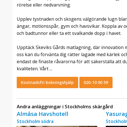
rörelse eller nedvarvning.
Upplev tystnaden och skogens välgörande lugn bla
ängar, motionsspår, gym och havsvikar. Koppla av oc
och badtunnor eller ta ett svalkande dopp i havet.
Upptäck Skeviks Gårds matlagning, där innovation 
oss kan du förvänta dig rätter lagade med kärlek och
endast de finaste råvarorna för att säkerställa att 
kvaliteten. Vårt ...
Kostnadsfri bokningshjälp
020-10 00 59
Andra anläggningar i Stockholms skärgård
Almåsa Havshotell
Yasura
Stockholm södra
Stockhol