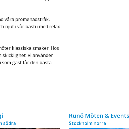
ingår äv ...
nd våra promenadstråk,
h njut i vår bastu med relax
möter klassiska smaker. Hos
 skicklighet. Vi använder
du som gäst får den bästa
gi
Runö Möten & Event
m södra
Stockholm norra