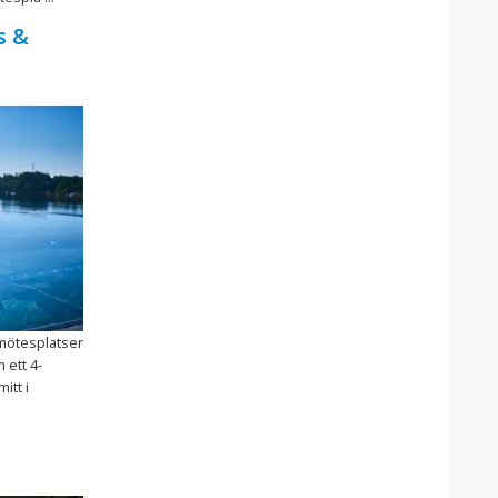
s &
mötesplatser
 ett 4-
itt i