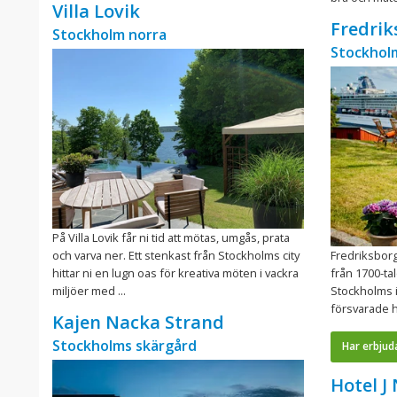
Villa Lovik
Fredrik
Stockholm norra
Stockhol
På Villa Lovik får ni tid att mötas, umgås, prata
och varva ner. Ett stenkast från Stockholms city
Fredriksborg
hittar ni en lugn oas för kreativa möten i vackra
från 1700-ta
miljöer med ...
Stockholms 
försvarade 
Kajen Nacka Strand
Stockholms skärgård
Har erbjud
Hotel J