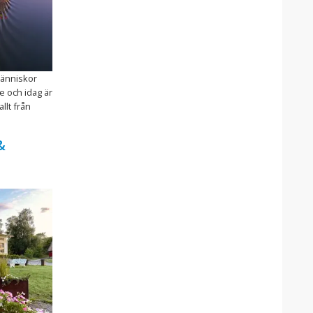
människor
e och idag är
llt från
&