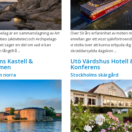
pelag är en sammanslagning av Art
Över 50 års erfarenhet av möten 
vities (aktiviteter) och Archipelago
emellan ger ett visst självförtroend
Det säger en del om vad vi kan
vi stolta över att kunna erbjuda dig a
långtifrå ...
skräddarsydda dagskon ...
s Kastell &
Utö Värdshus Hotell 
men
Konferens
m norra
Stockholms skärgård