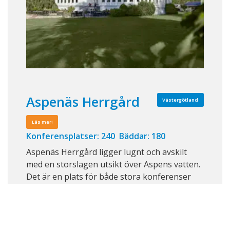
Aspenäs Herrgård
Västergötland
Läs mer!
Konferensplatser: 240 Bäddar: 180
Aspenäs Herrgård ligger lugnt och avskilt
med en storslagen utsikt över Aspens vatten.
Det är en plats för både stora konferenser
och mindre sammankomster. I matsalen
serveras kärleksfullt hemlagad mat. I
byggnaderna runt omkring finns rum för god
nattsömn, samtal och energigivande