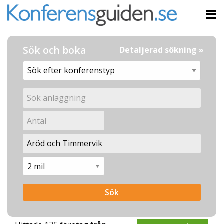
Sök och boka
Detaljerad sökning »