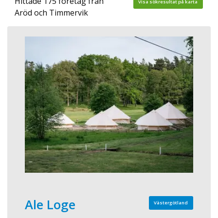
Hittade 175 företag från
Visa sökresultat på karta
Aröd och Timmervik
Ale Loge
Västergötland