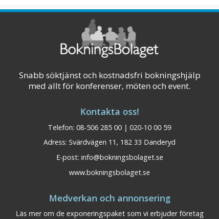
konferenslokaler upp till 120 personer • 3
matsalar med plats för upp till 200 gäster • 28
du ...
Visa på karta
Snabb söktjänst och kostnadsfri bokningshjälp
med allt för konferenser, möten och event.
Kontakta oss!
Telefon: 08-506 285 00 | 020-10 00 59
Adress: Svärdvägen 11, 182 33 Danderyd
E-post:
info@bokningsbolaget.se
www.bokningsbolaget.se
Medverkan och annonsering
Läs mer om de exponeringspaket som vi erbjuder företag