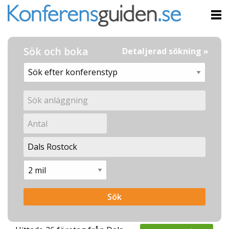
Sök och boka
Detaljerad sökning »