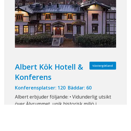
Albert Kök Hotell &
Västergötland
Konferens
Konferensplatser: 120 Bäddar: 60
Albert erbjuder följande: • Vidunderlig utsikt
över Älvrummet, unik historisk miljö i
Ingenjör Alberts forna bostad • Mat från en
av de tio högst rankade restaurangerna i
Västsverige enligt Tripadvisor • 4