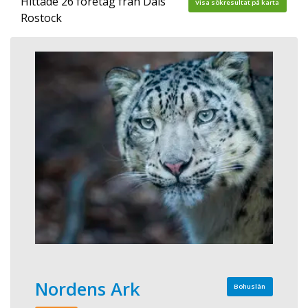
Hittade 26 företag från Dals
Visa sökresultat på karta
Rostock
Nordens Ark
Bohuslän