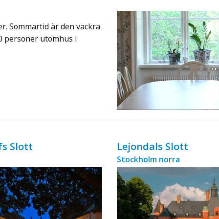
ingår äv ...
er. Sommartid är den vackra
150 personer utomhus i
s Slott
Lejondals Slott
Stockholm norra