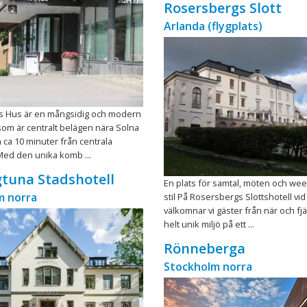
Rosersbergs Slott
Arlanda (flygplats)
ts Hus är en mångsidig och modern
om är centralt belägen nära Solna
ca 10 minuter från centrala
Med den unika komb ...
gtuna Stadshotell
En plats för samtal, möten och w
m norra
stil På Rosersbergs Slottshotell vi
välkomnar vi gäster från när och fjär
helt unik miljö på ett ...
Rönneberga
Stockholm norra