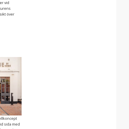
er vid
aturens
sikt över
ellkoncept
vid sida med