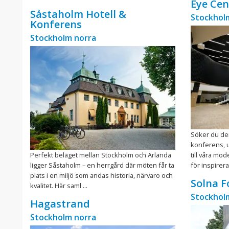
Eye Cen
Såstaholm Hotell &
Stockhol
Konferens
Stockholm norra
Söker du den
konferens, 
Perfekt beläget mellan Stockholm och Arlanda
till våra mo
ligger Såstaholm – en herrgård där möten får ta
för inspirera
plats i en miljö som andas historia, närvaro och
Solna F
kvalitet. Här saml ...
Stockhol
Hagastrand
Stockholm norra