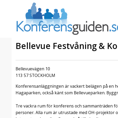
Bellevue Festvåning & K
a Foresta
Erbjudande från Sheraton
Villa
Stockholm Hotel
Bellevuevägen 10
Julerbjudande
113 57 STOCKHOLM
mans på
Välkommen att fira in julen
Konferensanläggningen är vackert belägen på en höj
a – nära
2026 hos oss. Mellan den 23
an av att
november och 19 december
Hagaparken, också känt som Bellevueparken. Byggn
et här är
förvandlar vi våra lokaler till en
faktiskt
stämningsfull mötesplats där
Tre vackra rum för konferens och sammanträden för 
hantverk, tradi ...
personer. Alla rum är utrustade med OH-projektor 