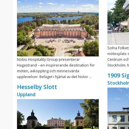
Solna Folke
mötesplats s
Nobis Hospitality Group presenterar
Centrum och 
Hagastrand – en inspirerande destination för
Stockholm. 
möten, avkoppling och minnesvärda
1909 Si
upplevelser. Beläget i hjärtat av det histor ...
Stockhol
Hesselby Slott
Uppland