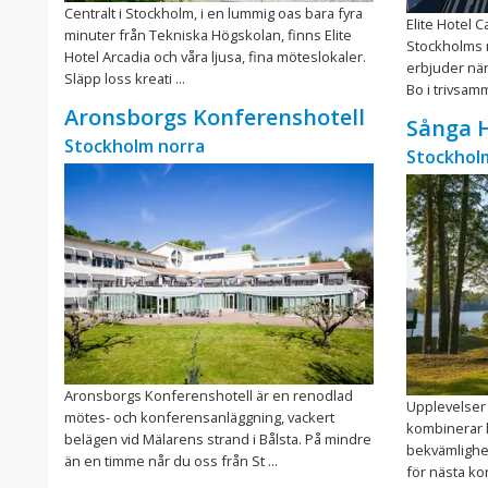
Centralt i Stockholm, i en lummig oas bara fyra
Elite Hotel C
minuter från Tekniska Högskolan, finns Elite
Stockholms 
Hotel Arcadia och våra ljusa, fina möteslokaler.
erbjuder när
Släpp loss kreati ...
Bo i trivsam
Aronsborgs Konferenshotell
Sånga H
Stockholm norra
Stockhol
Aronsborgs Konferenshotell är en renodlad
Upplevelser 
mötes- och konferensanläggning, vackert
kombinerar 
belägen vid Mälarens strand i Bålsta. På mindre
bekvämlighe
än en timme når du oss från St ...
för nästa ko