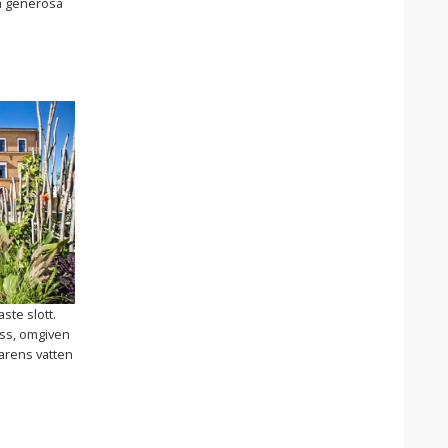
På generösa
ste slott.
 oss, omgiven
arens vatten