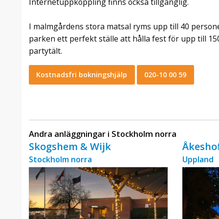
Internetuppkoppling finns också tillgänglig.
I malmgårdens stora matsal ryms upp till 40 person
parken ett perfekt ställe att hålla fest för upp till 
partytält.
Kostnadsfri bokningshjälp
020-10 00 59
Andra anläggningar i Stockholm norra
Skogshem & Wijk
Åkeshof
Stockholm norra
Uppland