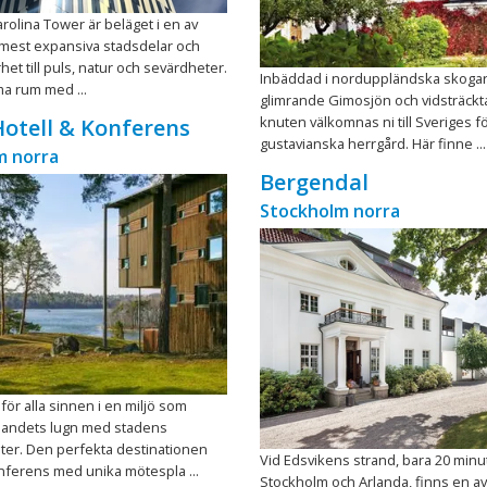
arolina Tower är beläget i en av
mest expansiva stadsdelar och
het till puls, natur och sevärdheter.
Inbäddad i norduppländska skoga
ma rum med ...
glimrande Gimosjön och vidsträckt
knuten välkomnas ni till Sveriges f
otell & Konferens
gustavianska herrgård. Här finne ...
m norra
Bergendal
Stockholm norra
för alla sinnen i en miljö som
landets lugn med stadens
ter. Den perfekta destinationen
Vid Edsvikens strand, bara 20 minu
nferens med unika mötespla ...
Stockholm och Arlanda, finns en av