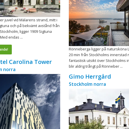
r juvel vid Mälarens strand, mitt i
igtuna och på bekvämt avstånd från
Stockholm, ligger 1909 Sigtuna
 Med endas ...
Rönneberga ligger på natursköna L
ande!
20 min från Stockholms innerstad
fantastisk utsikt över Stockholms i
otel Carolina Tower
blir aldrig trångt på Rönneber ...
m norra
Gimo Herrgård
Stockholm norra