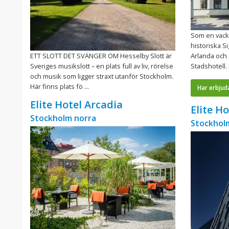
Som en vacke
historiska S
ETT SLOTT DET SVÄNGER OM Hesselby Slott är
Arlanda och 
Sveriges musikslott – en plats full av liv, rörelse
Stadshotell.
och musik som ligger straxt utanför Stockholm.
Här finns plats fö ...
Har erbjud
Elite Hotel Arcadia
Elite H
Stockholm norra
Stockhol