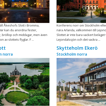
ll Åkeshofs Slott i Bromma,
Konferens norr om Stockholm elle
är kan du anordna fester,
nära Arlanda, välkommen till Lejonda
, bröllop och middagar, men även
Slottet är inte bara vackert beläget 
n av slottets flyglar. F ...
Lejondalssjön och det vackra ...
ott
Skytteholm Ekerö
m norra
Stockholm norra