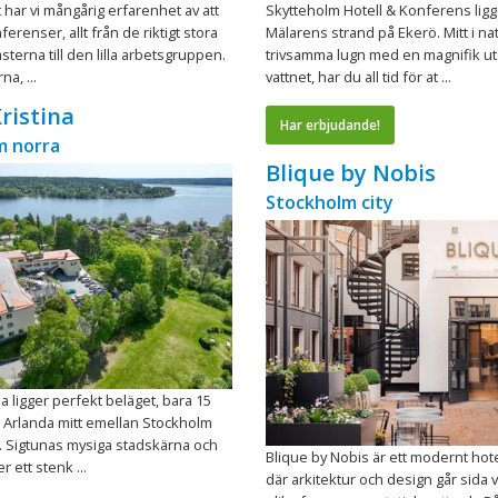
t har vi mångårig erfarenhet av att
Skytteholm Hotell & Konferens ligg
renser, allt från de riktigt stora
Mälarens strand på Ekerö. Mitt i n
rna till den lilla arbetsgruppen.
trivsamma lugn med en magnifik ut
na, ...
vattnet, har du all tid för at ...
Kristina
Har erbjudande!
m norra
Blique by Nobis
Stockholm city
na ligger perfekt beläget, bara 15
 Arlanda mitt emellan Stockholm
. Sigtunas mysiga stadskärna och
Blique by Nobis är ett modernt hot
r ett stenk ...
där arkitektur och design går sida 