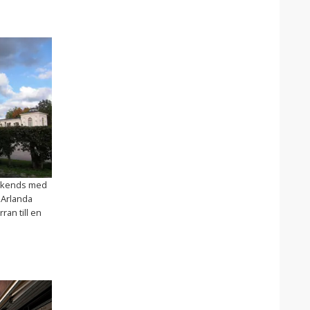
eekends med
d Arlanda
ran till en