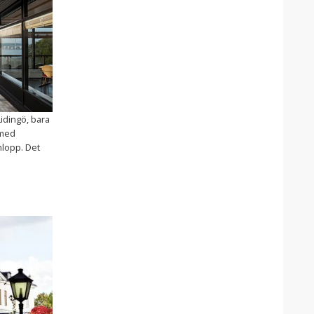
idingö, bara
 med
nlopp. Det