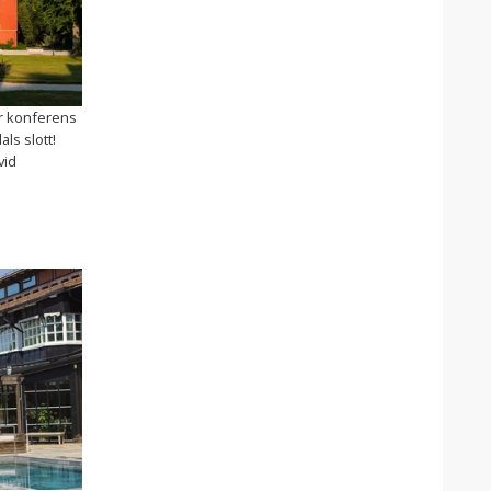
r konferens
ls slott!
vid