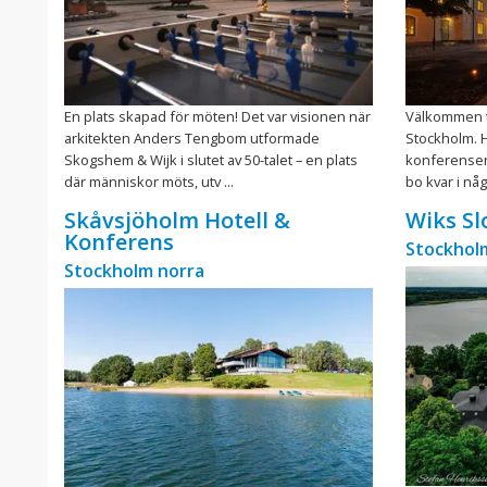
En plats skapad för möten! Det var visionen när
Välkommen ti
arkitekten Anders Tengbom utformade
Stockholm. H
Skogshem & Wijk i slutet av 50-talet – en plats
konferenser
där människor möts, utv ...
bo kvar i någo
Skåvsjöholm Hotell &
Wiks Sl
Konferens
Stockhol
Stockholm norra