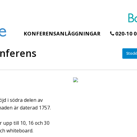
KONFERENSANLÄGGNINGAR
020-10 0
onferens
Stock
Erbjudande från Åhus Seaside
Erbjudande från Gråb
Hela Gråbogårde
SPA & Konferens
teamet – glampin
Åhus Seaside Take
skogen ingår
Over erbjudande
d i södra delen av
Samla teamet för två
Ta över ett helt hotell. På
konferensdagar med
stranden i Åhus. För grupper
aden är daterad 1757.
övernattning i privat s
erbjuder vi en full abonnering
skogsmiljö, endast 30
av Åhus Seaside SPA &
upp till 10, 16 och 30
minuter från Göteborg
Konferens. Under er vistelse är
och whiteboard.
bokar vårt konferensp
hela hotellet ert ...