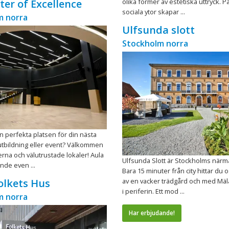
olika former av estetiska uttryck. 
ter of Excellence
sociala ytor skapar ...
m norra
Ulfsunda slott
Stockholm norra
 perfekta platsen för din nästa
utbildning eller event? Välkommen
derna och välutrustade lokaler! Aula
Ulfsunda Slott är Stockholms närma
nde even ...
Bara 15 minuter från city hittar du
av en vacker trädgård och med Mäl
olkets Hus
i periferin. Ett mod ...
m norra
Har erbjudande!