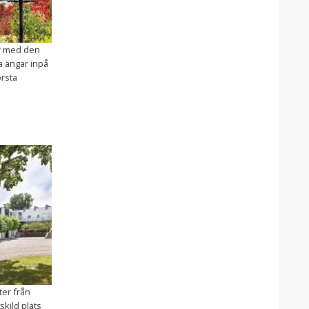
r med den
a ängar inpå
örsta
ter från
skild plats