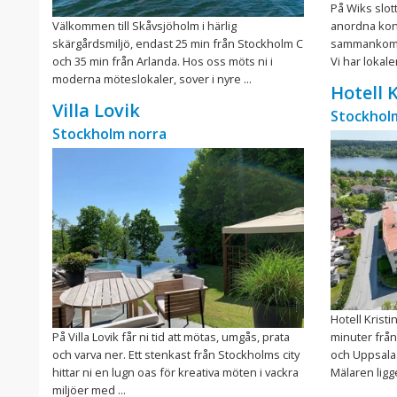
På Wiks slot
Välkommen till Skåvsjöholm i härlig
anordna konfe
skärgårdsmiljö, endast 25 min från Stockholm C
sammankomste
och 35 min från Arlanda. Hos oss möts ni i
Vi har lokaler
moderna möteslokaler, sover i nyre ...
Hotell 
Villa Lovik
Stockhol
Stockholm norra
Hotell Kristi
På Villa Lovik får ni tid att mötas, umgås, prata
minuter från
och varva ner. Ett stenkast från Stockholms city
och Uppsala
hittar ni en lugn oas för kreativa möten i vackra
Mälaren ligge
miljöer med ...