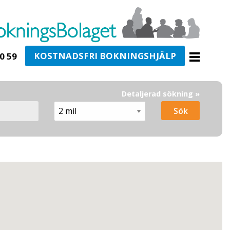
KOSTNADSFRI BOKNINGSHJÄLP
0 59
Detaljerad sökning »