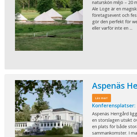
naturskön miljö – 20 
Ale Loge är en magisk 
företagsevent och fest
gör den perfekt för we
eller varför inte en ...
Aspenäs He
Läs mer!
Konferensplatser:
Aspenäs Herrgård ligg
en storslagen utsikt ö
en plats för både sto
sammankomster. I mats