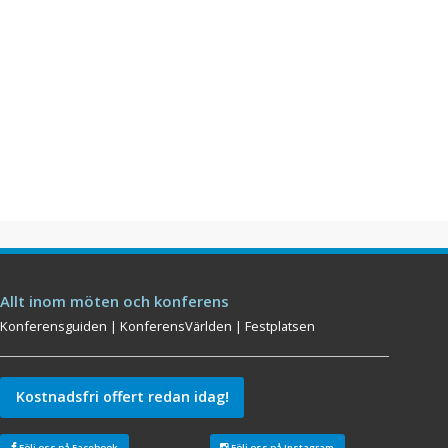
Allt inom möten och konferens
Konferensguiden
|
KonferensVärlden
|
Festplatsen
Kostnadsfri offert redan idag!
Följ oss på Facebook
Följ oss på Instagram