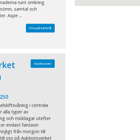
naderna runt omkring
tsömn, samtal och
er. Aspe ...
Visa på karta
rket
Västkusten
a
 250
elskiftsvåning i centrala
 alla typer av
ng och middagar utefter
ter endast fantasin
öjligt från morgon till
till oss på Auktionsverket