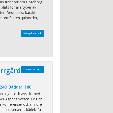
minuter norr om Göteborg.
plats för alla typer av
er. Dess unika karaktär
sternfesten, julbordet,
Visa på karta
rrgård
Västergötland
 240 Bäddar: 180
er lugnt och avskilt med
ver Aspens vatten. Det är
ra konferenser och mindre
alen serveras kärleksfullt