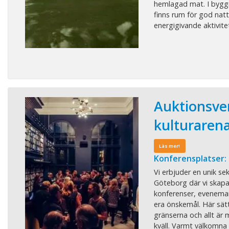
hemlagad mat. I bygg
finns rum för god nat
energigivande aktivitet
Auktionsve
kulturaren
Läs mer!
Konferensplatser:
Vi erbjuder en unik sek
Göteborg där vi skapar
konferenser, evenema
era önskemål. Här sät
gränserna och allt är m
kväll. Varmt välkomna 