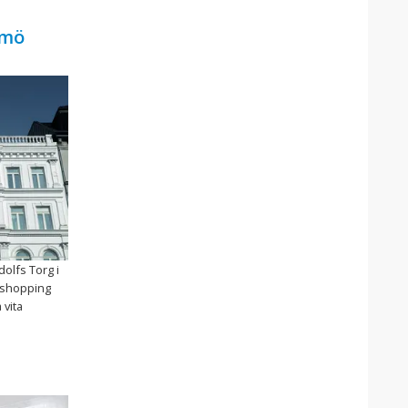
lmö
olfs Torg i
a shopping
 vita