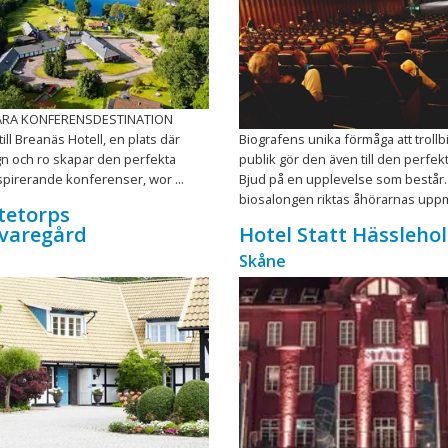
ÄRA KONFERENSDESTINATION
ll Breanäs Hotell, en plats där
Biografens unika förmåga att troll
gn och ro skapar den perfekta
publik gör den även till den perfekt
nspirerande konferenser, wor ...
Bjud på en upplevelse som består. 
biosalongen riktas åhörarnas uppmä
tetorps
fvaregård
Hotel Statt Hässleho
Skåne