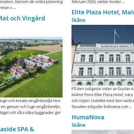
reation. Genom vår unika placering
februari 2026, väntar moder ...
mman s ...
Elite Plaza Hotel, Ma
Mat och Vingård
Skåne
På den soligaste sidan av Gustav Ad
Malmö finns Elite Plaza Hotel, när
lugn och kreativ vingårdsmiljö Hos
och nöjen. Hotellet med den vackra
i en genuin och lugn vingårdsmiljö.
fasaden erbjuder bekväma rum ...
 läget och våra olika byggnader gör
HumaNova
Skåne
aside SPA &