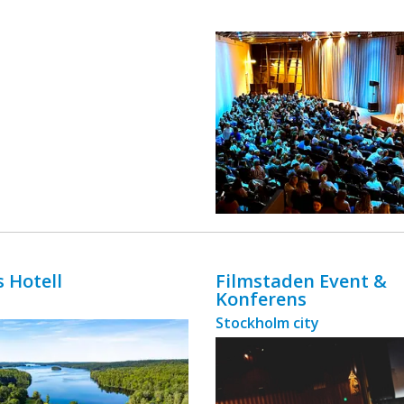
ingår äv ...
 Hotell
Filmstaden Event &
Konferens
Stockholm city