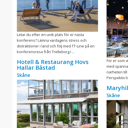
Letar du efter en unik plats för er nästa
konferens? Lämna vardagens stress och
distraktioner i land och följ med TT-Line på en
konferensresa från Trelleborg i ...
För er som vi
Hotell & Restaurang Hovs
med spännan
Hallar Båstad
närheten till
Skåne
Perspektiv lo
Maryhil
Skåne