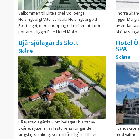
Välkommen till Elite Hotel Mollberg i
I norra Skån
Helsingborg! Mitt i centrala Helsingborg vid
ligger Margr
Stortorget, med shopping och nöjen utanför
av en fantas
portarna, ligger Elite Hotel Mollb ...
sköna sängar
Bjärsjölagårds Slott
Hotel 
SPA
Skåne
Skåne
På Bjärsjölagårds Slott, beläget i hjärtat av
Skåne, njuter ni av historiens rungande
I Landskronas
vingslag samtidigt som ni får tillgång till det
med vattnet e