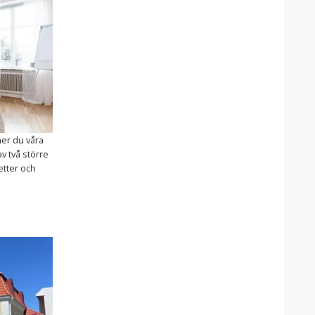
ner du våra
v två större
etter och