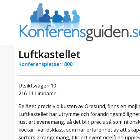
Luftkastellet
Konferensplatser: 800
a Foresta
Erbjudande från Sheraton
Villa
Stockholm Hotel
Utsiktsvägen 10
Julerbjudande
216 11 Limhamn
mans på
Välkommen att fira in julen
a – nära
2026 hos oss. Mellan den 23
Beläget precis vid kusten av Öresund, finns en möjli
an av att
november och 19 december
Luftkastellet har utrymme och förändringsmöjlighete
et här är
förvandlar vi våra lokaler till en
just ert evenemang, så det blir precis så som ni öns
faktiskt
stämningsfull mötesplats där
hantverk, tradi ...
kockar i världsklass, som har erfarenhet av att skap
sorters arrangemang, blir ert event också en upple