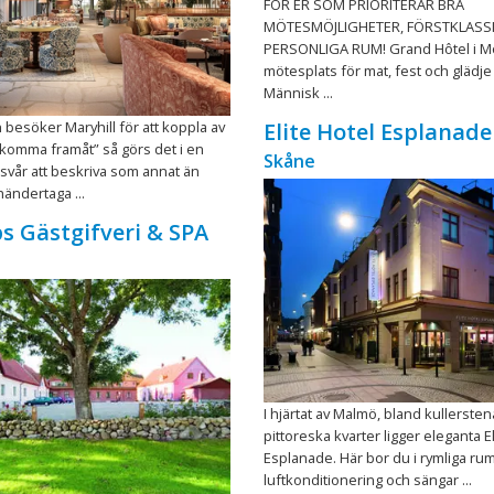
FÖR ER SOM PRIORITERAR BRA
MÖTESMÖJLIGHETER, FÖRSTKLASS
PERSONLIGA RUM! Grand Hôtel i Mö
mötesplats för mat, fest och glädje
Människ ...
 besöker Maryhill för att koppla av
Elite Hotel Esplanade
t ”komma framåt” så görs det i en
Skåne
 svår att beskriva som annat än
händertaga ...
s Gästgifveri & SPA
I hjärtat av Malmö, bland kullerste
pittoreska kvarter ligger eleganta E
Esplanade. Här bor du i rymliga r
luftkonditionering och sängar ...