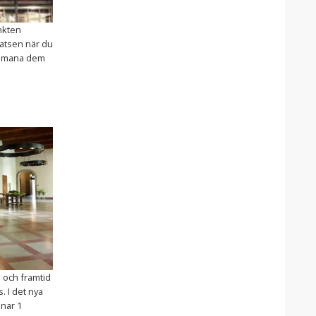
unkten
atsen när du
uppmana dem
 och framtid
. I det nya
nar 1