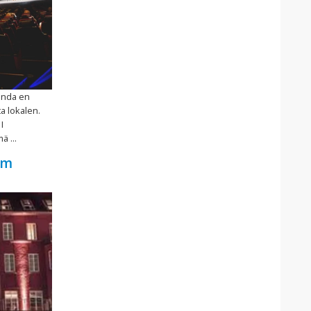
binda en
a lokalen.
I
 ...
lm