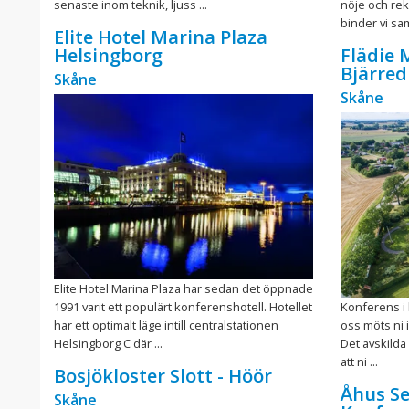
senaste inom teknik, ljuss ...
nöje och rek
binder vi sa
Elite Hotel Marina Plaza
Helsingborg
Flädie 
Bjärred
Skåne
Skåne
Elite Hotel Marina Plaza har sedan det öppnade
1991 varit ett populärt konferenshotell. Hotellet
Konferens i 
har ett optimalt läge intill centralstationen
oss möts ni 
Helsingborg C där ...
Det avskilda
att ni ...
Bosjökloster Slott - Höör
Åhus Se
Skåne