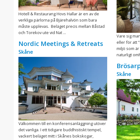
Hotell & Restaurang Hovs Hallar är en av de
verkliga pärlorna på Bjärehalvön som bara
måste upplevas. Beläget precis mellan Båstad
och Torekov ute vid Nat ...
Vare sig man
eller för at
Nordic Meetings & Retreats
miljö som är
Skåne
naturligt om
Brösarp
Skåne
Välkommen till en konferensanläggning utöver
det vanliga. I ett tidigare buddhistiskt tempel,
vackert beläget mitt i Skånes bokskogar,