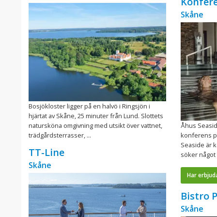
Konfer
Skåne
Bosjökloster ligger på en halvö i Ringsjön i
hjärtat av Skåne, 25 minuter från Lund. Slottets
natursköna omgivning med utsikt över vattnet,
Åhus Seasid
trädgårdsterrasser, ...
konferens p
Seaside är 
TT-Line
söker något 
Skåne
Har erbjud
Bistro 
Skåne