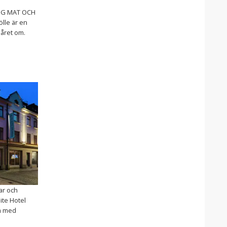
IG MAT OCH
lle är en
 året om.
nar och
lite Hotel
um med