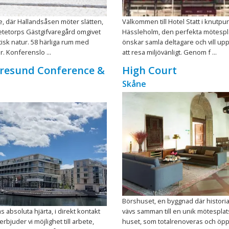
e, där Hallandsåsen möter slätten,
Välkommen till Hotel Statt i knutp
etetorps Gästgifvaregård omgivet
Hässleholm, den perfekta mötespl
tisk natur. 58 härliga rum med
önskar samla deltagare och vill 
. Konferenslo ...
att resa miljövänligt. Genom f ...
Öresund Conference &
High Court
Skåne
Börshuset, en byggnad där historia
 absoluta hjärta, i direkt kontakt
vävs samman till en unik mötesplats
rbjuder vi möjlighet till arbete,
huset, som totalrenoveras och öpp