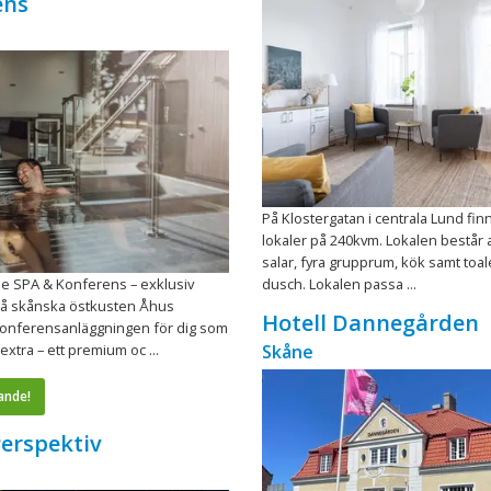
ens
På Klostergatan i centrala Lund fin
lokaler på 240kvm. Lokalen består a
salar, fyra grupprum, kök samt toal
e SPA & Konferens – exklusiv
dusch. Lokalen passa ...
å skånska östkusten Åhus
Hotell Dannegården
konferensanläggningen för dig som
extra – ett premium oc ...
Skåne
ande!
Perspektiv