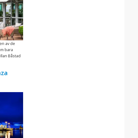
 en av de
om bara
llan Båstad
aza