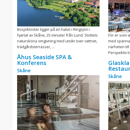
Bosjökloster ligger på en halvö i Ringsjön i
hjärtat av Skåne, 25 minuter från Lund. Slottets
För er som vi
natursköna omgivning med utsikt över vattnet,
med spännan
trädgårdsterrasser, ...
närheten till
Perspektiv lo
Åhus Seaside SPA &
Konferens
Glaskla
Restau
Skåne
Skåne