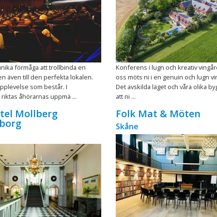
nika förmåga att trollbinda en
Konferens i lugn och kreativ vingå
en även till den perfekta lokalen.
oss möts ni i en genuin och lugn vi
pplevelse som består. I
Det avskilda läget och våra olika b
riktas åhörarnas uppmä ...
att ni ...
otel Mollberg
Folk Mat & Möten
gborg
Skåne