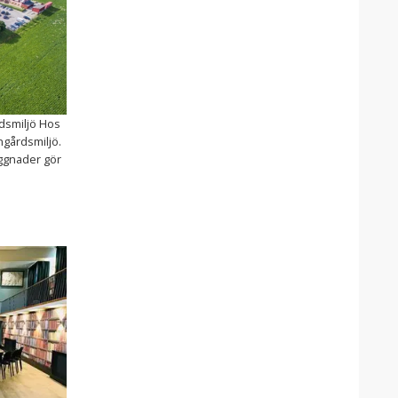
rdsmiljö Hos
ngårdsmiljö.
yggnader gör