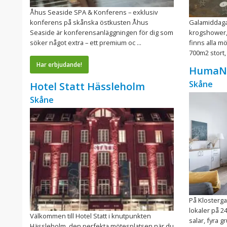
Åhus Seaside SPA & Konferens – exklusiv
konferens på skånska östkusten Åhus
Galamiddaga
Seaside är konferensanläggningen för dig som
krogshower, 
söker något extra – ett premium oc ...
finns alla mö
700m2 stort, 
Har erbjudande!
HumaN
Skåne
Hotel Statt Hässleholm
Skåne
På Klosterga
lokaler på 2
Välkommen till Hotel Statt i knutpunkten
salar, fyra 
Hässleholm, den perfekta mötesplatsen när du