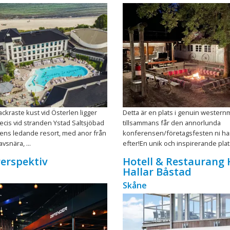
ckraste kust vid Österlen ligger
Detta är en plats i genuin westernmi
ecis vid stranden Ystad Saltsjöbad
tillsammans får den annorlunda
iens ledande resort, med anor från
konferensen/företagsfesten ni har
avsnära, ...
efter!En unik och inspirerande plats
Perspektiv
Hotell & Restaurang
Hallar Båstad
Skåne