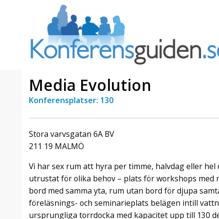
Media Evolution
Konferensplatser: 130
a Foresta
Erbjudande från Sheraton
Villa
Stockholm Hotel
Stora varvsgatan 6A BV
Julerbjudande
211 19 MALMÖ
mans på
Välkommen att fira in julen
a – nära
2026 hos oss. Mellan den 23
Vi har sex rum att hyra per timme, halvdag eller hel 
an av att
november och 19 december
utrustat för olika behov – plats för workshops med
et här är
förvandlar vi våra lokaler till en
bord med samma yta, rum utan bord för djupa samtal
faktiskt
stämningsfull mötesplats där
hantverk, tradi ...
föreläsnings- och seminarieplats belägen intill vat
ursprungliga torrdocka med kapacitet upp till 130 d