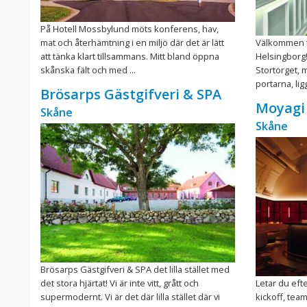
På Hotell Mossbylund möts konferens, hav,
mat och återhämtning i en miljö där det är lätt
Välkommen til
att tänka klart tillsammans. Mitt bland öppna
Helsingborg!
skånska fält och med ...
Stortorget,
portarna, ligg
Brösarps Gästgifveri & SPA
Moyagi
Skåne
Skåne
Brösarps Gästgifveri & SPA det lilla stället med
det stora hjärtat! Vi är inte vitt, grått och
Letar du efte
supermodernt. Vi är det där lilla stället där vi
kickoff, tea