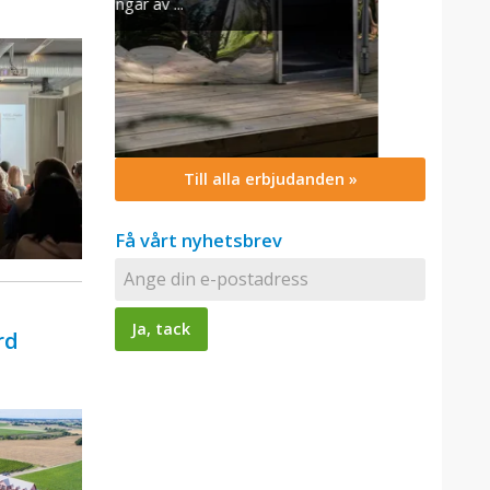
Till alla erbjudanden »
Få vårt nyhetsbrev
rd