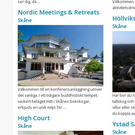
ser dig, dä ...
Välkommen ti
aktivitetsdri
Nordic Meetings & Retreats
Höllvik
Skåne
Skåne
Välkommen till en konferensanläggning utöver
det vanliga. I ett tidigare buddhistiskt tempel,
Här bor du n
vackert beläget mitt i Skånes bokskogar,
tallskog och
erbjuds en unik miljö för ...
villor eller
du koppla av i
High Court
Ystad S
Skåne
Skåne