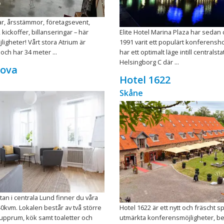
r, årsstämmor, företagsevent,
kickoffer, billanseringar – här
Elite Hotel Marina Plaza har seda
jligheter! Vårt stora Atrium är
1991 varit ett populärt konferenshot
och har 34 meter ...
har ett optimalt läge intill centralst
Helsingborg C där ...
ova
Hotel 1622
Skåne
tan i centrala Lund finner du våra
40kvm. Lokalen består av två större
Hotel 1622 är ett nytt och fräscht 
grupprum, kök samt toaletter och
utmärkta konferensmöjligheter, bel