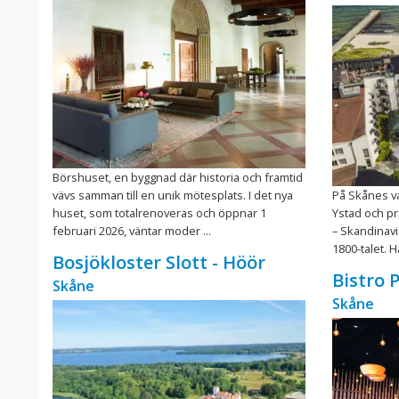
Börshuset, en byggnad där historia och framtid
vävs samman till en unik mötesplats. I det nya
På Skånes va
huset, som totalrenoveras och öppnar 1
Ystad och pr
februari 2026, väntar moder ...
– Skandinav
1800-talet. H
Bosjökloster Slott - Höör
Bistro 
Skåne
Skåne