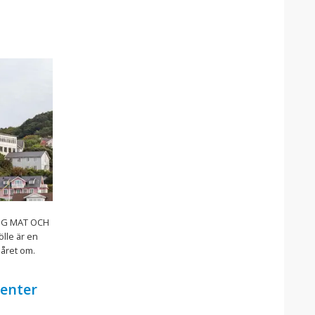
IG MAT OCH
lle är en
 året om.
center