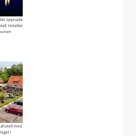
n det öppnade
ell. Hotellet
ationen
spahotell med
äget i