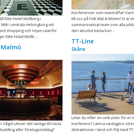
Konferenser som överträffar! Var
l Elite Hotel Mollberg i
till oss på Folk Mat & Möten! Vi är ett
 Mitt i centrala Helsingborg vid
sammansvetsat team som alla jobba
 med shopping och nöjen utanför
den absolut bästa kon ...
er Elite Hotel Mollb ...
TT-Line
 Malmö
Skåne
Letar du efter en unik plats för er 
r något utöver det vanliga till nästa
konferens? Lämna vardagens stre
mbuilding eller företagsmiddag?
distraktioner i land och följ med TT