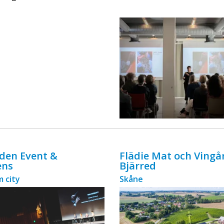
ingår äv ...
den Event &
Flädie Mat och Vingå
ens
Bjärred
 city
Skåne