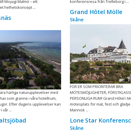
ll Moyagi Malmö – ett
konferensresa från Trelleborg i ...
vet helhetskoncept ...
Grand Hôtel Mölle
snäs
Skåne
FÖR ER SOM PRIORITERAR BRA
ära härliga naturupplevelser med
MÖTESMÖJLIGHETER, FÖRSTKLASS
 hav som granne i våra hotellrum,
PERSONLIGA RUM! Grand Hôtel i Mö
 stugor. Efter dagens upplevelser kan
mötesplats för mat, fest och glädje
 vår ...
Människ ...
altsjöbad
Lone Star Konferens
Skåne