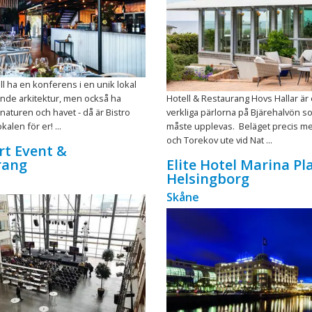
ll ha en konferens i en unik lokal
de arkitektur, men också ha
Hotell & Restaurang Hovs Hallar är
 naturen och havet - då är Bistro
verkliga pärlorna på Bjärehalvön s
kalen för er! ...
måste upplevas. Beläget precis me
och Torekov ute vid Nat ...
rt Event &
rang
Elite Hotel Marina Pl
Helsingborg
Skåne