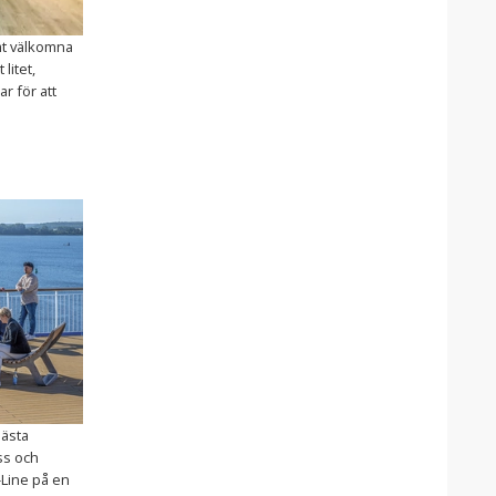
mt välkomna
 litet,
r för att
nästa
ss och
-Line på en