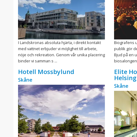
I Landskronas absoluta hjärta, i direkt kontakt
Biografens u
med vattnet erbjuder vi möjlighet till arbete,
publik gör d
nöje och rekreation. Genom vår unika placering
Bjud på en u
binder vi samman s ...
biosalongen 
Hotell Mossbylund
Elite H
Helsin
Skåne
Skåne