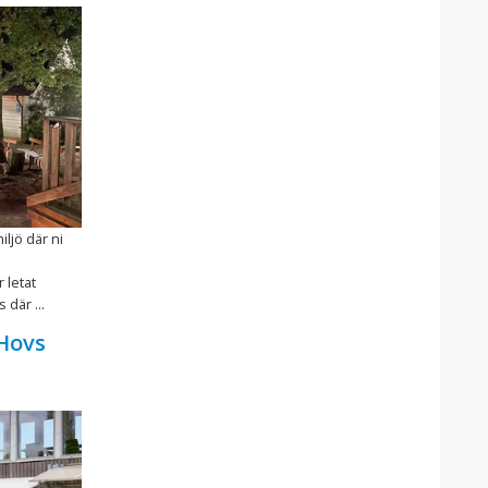
ljö där ni
 letat
 där ...
 Hovs