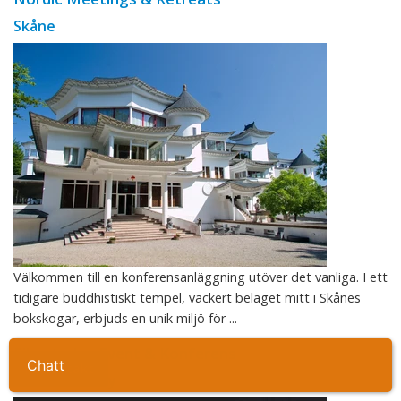
Skåne
Välkommen till en konferensanläggning utöver det vanliga. I ett
tidigare buddhistiskt tempel, vackert beläget mitt i Skånes
bokskogar, erbjuds en unik miljö för ...
Filmstaden Event & Konferens
Chatt
Ta kontakt
Stockholm city