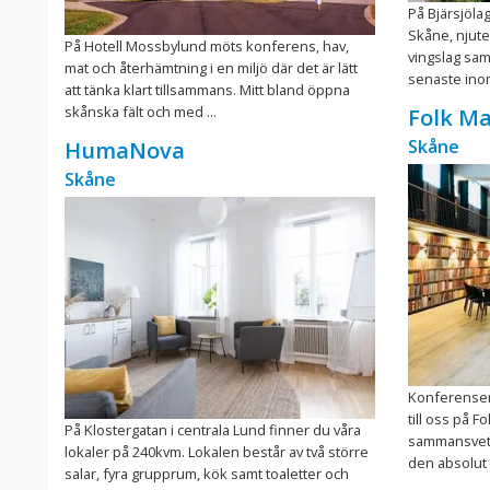
På Bjärsjölag
Skåne, njute
På Hotell Mossbylund möts konferens, hav,
vingslag samt
mat och återhämtning i en miljö där det är lätt
senaste inom 
att tänka klart tillsammans. Mitt bland öppna
skånska fält och med ...
Folk M
Skåne
HumaNova
Skåne
Konferenser
till oss på Fo
På Klostergatan i centrala Lund finner du våra
sammansvetsa
lokaler på 240kvm. Lokalen består av två större
den absolut 
salar, fyra grupprum, kök samt toaletter och