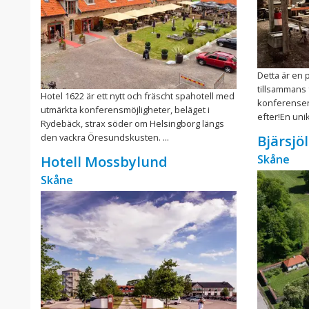
Detta är en 
tillsammans
Hotel 1622 är ett nytt och fräscht spahotell med
konferensen/
utmärkta konferensmöjligheter, beläget i
efter!En unik
Rydebäck, strax söder om Helsingborg längs
den vackra Öresundskusten. ...
Bjärsjö
Skåne
Hotell Mossbylund
Skåne