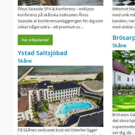
Åhus Seaside SPA & Konferens – exklusiv
Mittemot Mal
konferens på skånska östkusten Åhus
med unik mil
Seaside är konferensanläggningen för dig som
kanalen, nära
söker något extra – ett premium oc ...
med vinklar o
Brösarp
Har erbjudande!
Skåne
Ystad Saltsjöbad
Skåne
Brösarps Gäst
det stora hjär
supermodernt.
På Skånes vackraste kust vid Österlen ligger
ser dig, dä ...