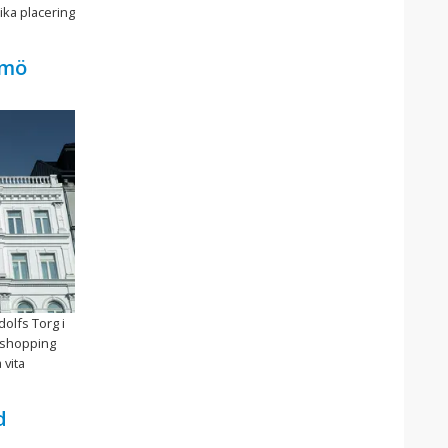
ika placering
lmö
olfs Torg i
a shopping
 vita
d