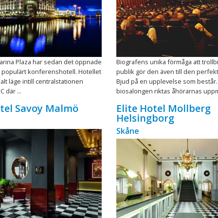
Marina Plaza har sedan det öppnade
Biografens unika förmåga att troll
tt populärt konferenshotell. Hotellet
publik gör den även till den perfekt
alt läge intill centralstationen
Bjud på en upplevelse som består. 
 där ...
biosalongen riktas åhörarnas uppmä
otel Savoy Malmö
Elite Hotel Mollberg
Helsingborg
Skåne