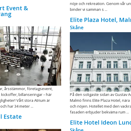
nöje och rekreation. Genom vår un
rt Event &
binder vi samman s ...
rang
Elite Plaza Hotel, Ma
Skåne
r, årsstämmor, företagsevent,
kickoffer, billanseringar – här
På den soligaste sidan av Gustav Ad
jligheter! Vårt stora Atrium är
Malmö finns Elite Plaza Hotel, när
och har 34 meter ...
och nöjen. Hotellet med den vackra
fasaden erbjuder bekväma rum ...
l Estate
Elite Hotel Ideon Lun
Skåne