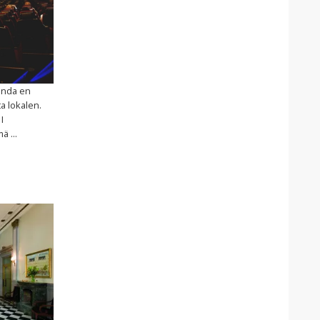
binda en
a lokalen.
I
 ...