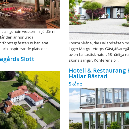
plats i genuin westernmiljö där ni
 får den annorlunda
företagsfesten ni har letat
I norra Skåne, där Hallandsåsen mö
 och inspirerande plats där ...
ligger Margretetorps Gästgifvareg
av en fantastisk natur. 58 härliga 
lagårds Slott
sköna sängar. Konferenslo ...
Hotell & Restaurang
Hallar Båstad
Skåne