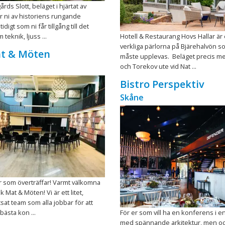
årds Slott, beläget i hjärtat av
r ni av historiens rungande
idigt som ni får tillgång till det
teknik, ljuss ...
Hotell & Restaurang Hovs Hallar är
verkliga pärlorna på Bjärehalvön s
at & Möten
måste upplevas. Beläget precis me
och Torekov ute vid Nat ...
Bistro Perspektiv
Skåne
 som överträffar! Varmt välkomna
lk Mat & Möten! Vi är ett litet,
t team som alla jobbar för att
bästa kon ...
För er som vill ha en konferens i en
med spännande arkitektur, men o