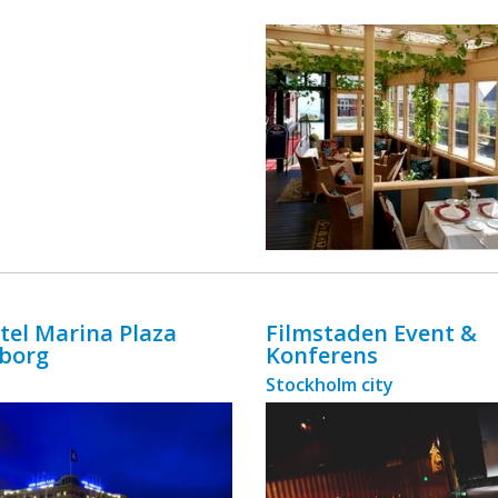
ingår äv ...
otel Marina Plaza
Filmstaden Event &
gborg
Konferens
Stockholm city