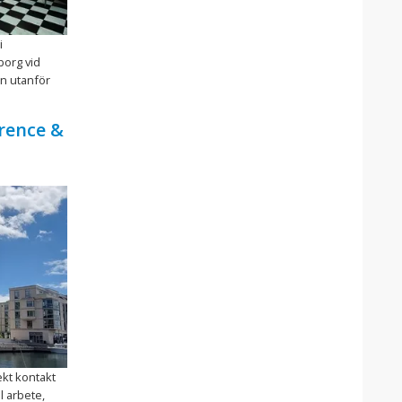
i
borg vid
n utanför
rence &
ekt kontakt
l arbete,