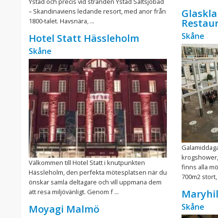
Ystad och precis vid stranden Ystad Saltsjöbad
– Skandinaviens ledande resort, med anor från
Glaskla
1800-talet. Havsnära, ...
Restau
Skåne
Hotel Statt Hässleholm
Skåne
Galamiddaga
krogshower, 
Välkommen till Hotel Statt i knutpunkten
finns alla mö
Hässleholm, den perfekta mötesplatsen när du
700m2 stort, 
önskar samla deltagare och vill uppmana dem
att resa miljövänligt. Genom f ...
Maryhil
Skåne
Moyagi Malmö