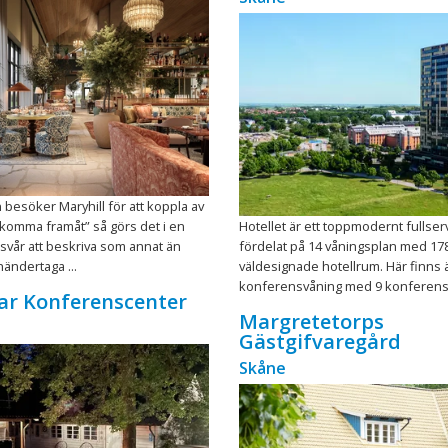
 besöker Maryhill för att koppla av
t ”komma framåt” så görs det i en
Hotellet är ett toppmodernt fullser
 svår att beskriva som annat än
fördelat på 14 våningsplan med 17
händertaga ...
väldesignade hotellrum. Här finns 
konferensvåning med 9 konferensl 
ar Konferenscenter
Margretetorps
Gästgifvaregård
Skåne