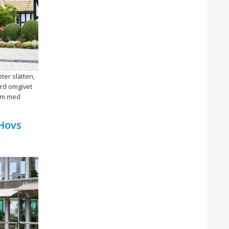
ter slätten,
ård omgivet
rum med
 Hovs