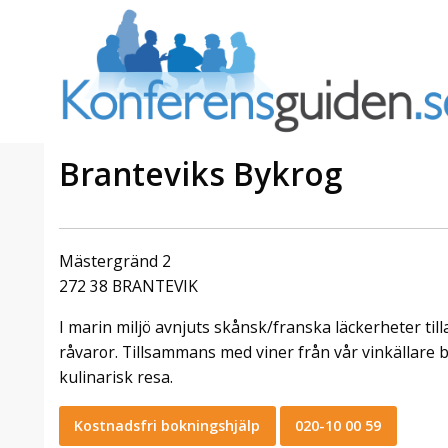
Branteviks Bykrog
a Foresta
Erbjudande från Sheraton
Villa
Stockholm Hotel
Mästergränd 2
Julerbjudande
272 38 BRANTEVIK
mans på
Välkommen att fira in julen
I marin miljö avnjuts skånsk/franska läckerheter ti
a – nära
2026 hos oss. Mellan den 23
an av att
november och 19 december
råvaror. Tillsammans med viner från vår vinkällare 
et här är
förvandlar vi våra lokaler till en
kulinarisk resa.
faktiskt
stämningsfull mötesplats där
hantverk, tradi ...
Kostnadsfri bokningshjälp
020-10 00 59