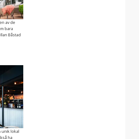
 en av de
om bara
llan Båstad
 unik lokal
ckså ha