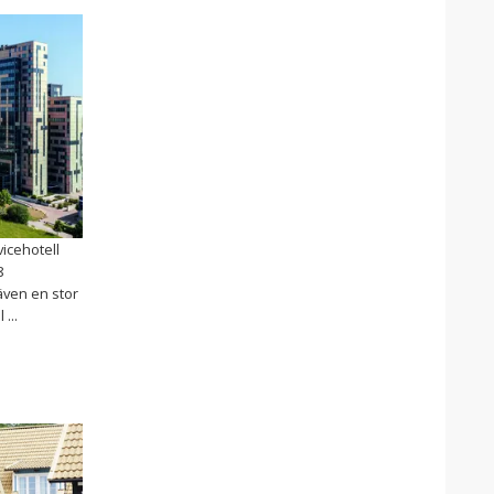
vicehotell
8
även en stor
...