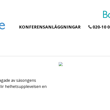
KONFERENSANLÄGGNINGAR
020-10 0
Erbjudande från Åhus Seaside
Erbjudande från Gråb
Hela Gråbogårde
SPA & Konferens
teamet – glampin
Åhus Seaside Take
skogen ingår
Over erbjudande
llagade av säsongens
Samla teamet för två
Ta över ett helt hotell. På
konferensdagar med
stranden i Åhus. För grupper
blir helhetsupplevelsen en
övernattning i privat s
erbjuder vi en full abonnering
skogsmiljö, endast 30
av Åhus Seaside SPA &
minuter från Göteborg
Konferens. Under er vistelse är
bokar vårt konferensp
hela hotellet ert ...