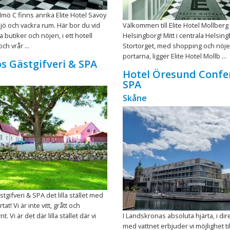
mö C finns anrika Elite Hotel Savoy
jö och vackra rum. Här bor du vid
Välkommen till Elite Hotel Mollberg 
 butiker och nöjen, i ett hotell
Helsingborg! Mitt i centrala Helsing
ch vrår ...
Stortorget, med shopping och nöje
portarna, ligger Elite Hotel Mollb ...
s Gästgifveri & SPA
Hotel Öresund Confe
SPA
Skåne
gifveri & SPA det lilla stället med
tat! Vi är inte vitt, grått och
 Vi är det där lilla stället där vi
I Landskronas absoluta hjärta, i dir
med vattnet erbjuder vi möjlighet til