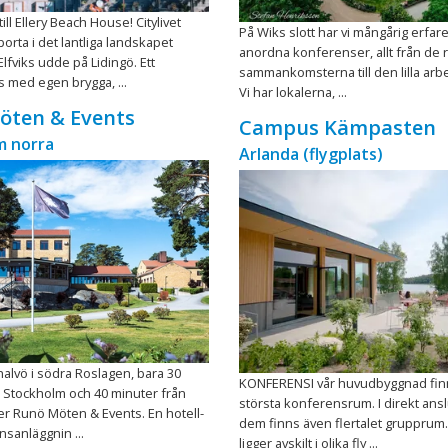
ll Ellery Beach House! Citylivet
På Wiks slott har vi mångårig erfare
orta i det lantliga landskapet
anordna konferenser, allt från de ri
Elfviks udde på Lidingö. Ett
sammankomsterna till den lilla ar
 med egen brygga, ...
Vi har lokalerna, ...
öten & Events
Campus Kämpasten
m norra
Arlanda (flygplats)
alvö i södra Roslagen, bara 30
KONFERENSI vår huvudbyggnad finn
 Stockholm och 40 minuter från
största konferensrum. I direkt anslu
ger Runö Möten & Events. En hotell-
dem finns även flertalet grupprum.
sanläggnin ...
ligger avskilt i olika fly ...