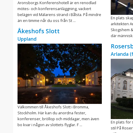
Aronsborgs Konferenshotell är en renodlad
mötes- och konferensanläggning, vackert
belägen vid Mälarens strand i Bålsta. På mindre
En plats ska
än en timme når du oss från St ...
arkitekten 
Skogshem & Wi
Åkeshofs Slott
där människo
Uppland
Rosersb
Arlanda (
Välkommen till Åkeshofs Slott i Bromma,
Stockholm. Här kan du anordna fester,
konferenser, bröllop och middagar, men även
En plats fö
bo kvar i någon av slottets flyglar. F ...
stil På Rose