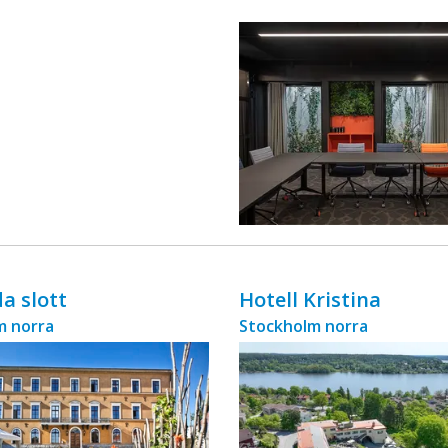
ingår äv ...
a slott
Hotell Kristina
m norra
Stockholm norra