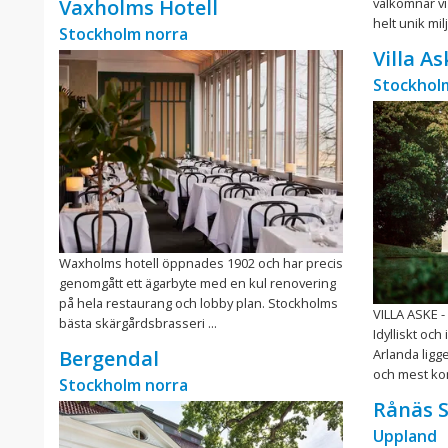
välkomnar vi 
Vaxholms Hotell
helt unik milj
Stockholm norra
Villa A
Stockhol
Waxholms hotell öppnades 1902 och har precis
genomgått ett ägarbyte med en kul renovering
på hela restaurang och lobby plan. Stockholms
VILLA ASKE 
bästa skärgårdsbrasseri ...
Idylliskt oc
Arlanda ligg
Bergendal
och mest kom
Stockholm norra
Rånäs S
Uppland