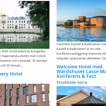
Vaxholms Kastell & Badholmen Va
Kastell & Badholmen är en unik
 Slott i kontrasternas kungarike,
konferensanläggning i historisk milj
ör majestätiska möten men också
erbjuder spännande aktiviteter, fant
evelser och romantik. 35 minuter
och 50 minute ...
Welcome Hotel med
Wärdshuset Lasse M
ery Hotel
Konferens & Fest
Stockholm norra