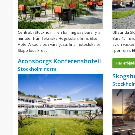
Centralt i Stockholm, i en lummig oas bara fyra
Ulfsunda Slo
minuter från Tekniska Högskolan, finns Elite
Bara 15 minu
Hotel Arcadia och våra ljusa, fina möteslokaler.
av en vacke
Släpp loss kreati ...
i periferin. E
Aronsborgs Konferenshotell
Har erbjud
Stockholm norra
Skogsh
Stockhol