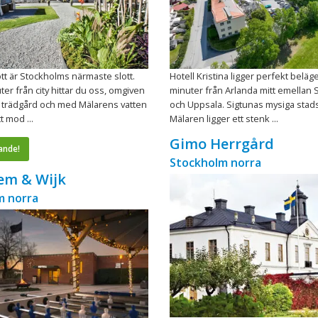
tt är Stockholms närmaste slott.
Hotell Kristina ligger perfekt beläge
ter från city hittar du oss, omgiven
minuter från Arlanda mitt emellan
r trädgård och med Mälarens vatten
och Uppsala. Sigtunas mysiga stad
tt mod ...
Mälaren ligger ett stenk ...
Gimo Herrgård
ande!
Stockholm norra
em & Wijk
m norra