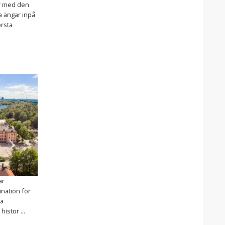
r med den
a ängar inpå
örsta
ar
nation för
da
histor ...