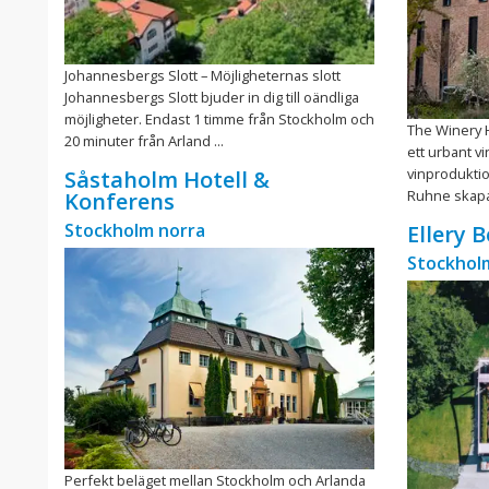
Johannesbergs Slott – Möjligheternas slott
Johannesbergs Slott bjuder in dig till oändliga
möjligheter. Endast 1 timme från Stockholm och
The Winery H
20 minuter från Arland ...
ett urbant v
vinproduktio
Såstaholm Hotell &
Ruhne skapat 
Konferens
Stockholm norra
Ellery 
Stockhol
Perfekt beläget mellan Stockholm och Arlanda