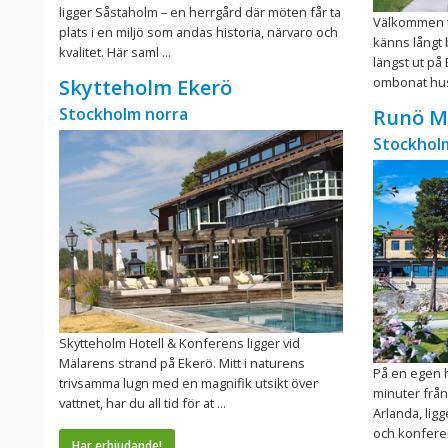
ligger Såstaholm – en herrgård där möten får ta
Välkommen ti
plats i en miljö som andas historia, närvaro och
känns långt b
kvalitet. Här saml ...
längst ut på 
ombonat hus
Skytteholm Ekerö
Stockholm norra
Runö M
Stockhol
Skytteholm Hotell & Konferens ligger vid
Mälarens strand på Ekerö. Mitt i naturens
På en egen h
trivsamma lugn med en magnifik utsikt över
minuter från
vattnet, har du all tid för at ...
Arlanda, lig
och konferen
Har erbjudande!