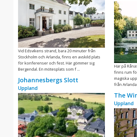
Vid Edsvikens strand, bara 20 minuter från
Stockholm och Arlanda, finns en avskild plats
för konferenser och fest. Här gömmer sig
Här på Rånäs
Bergendal. En mötesplats som f ...
finns rum f
magiska uppl
Johannesbergs Slott
från Arlanda 
Uppland
The Win
Uppland