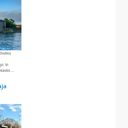
xholms
ö. Vi
astis ...
aja