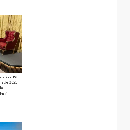
hela scenen
pnade 2025
de
 f ...