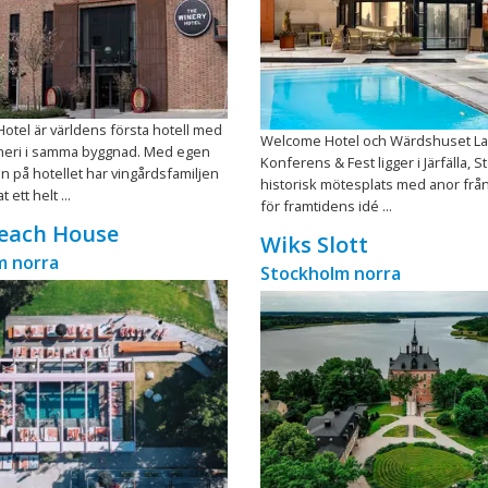
otel är världens första hotell med
Welcome Hotel och Wärdshuset La
ineri i samma byggnad. Med egen
Konferens & Fest ligger i Järfälla, 
n på hotellet har vingårdsfamiljen
historisk mötesplats med anor från
ett helt ...
för framtidens idé ...
Beach House
Wiks Slott
m norra
Stockholm norra