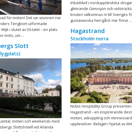
Inbäddad i norduppländska skoga
glimrande Gimosjön och vidsträckt
knuten välkomnas ni till Sveriges f
pad för möten! Det var visionen när
gustavianska herrgård. Här finne ...
Anders Tengbom utformade
jk i slutet av 50-talet – en plats
Hagastrand
r möts, utv ...
Stockholm norra
ergs Slott
flygplats)
Nobis Hospitality Group presenter
Hagastrand – en inspirerande desti
möten, avkoppling och minnesvär
r samtal, möten och weekends med
upplevelser. Beläget i hjärtat av det 
rsbergs Slottshotell vid Arlanda