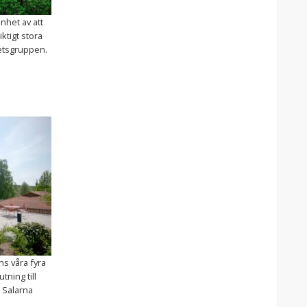
nhet av att
ktigt stora
betsgruppen.
s våra fyra
tning till
 Salarna