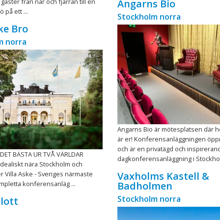
gäster från när och fjärran till en
Angarns Bio
ö på ett ...
Stockholm norra
ske Bro
m norra
Angarns Bio är mötesplatsen där 
är er! Konferensanläggningen öp
och är en privatägd och inspireran
- DET BÄSTA UR TVÅ VÄRLDAR
dagkonferensanläggning i Stockholm
h idealiskt nära Stockholm och
er Villa Aske - Sveriges närmaste
Vaxholms Kastell &
pletta konferensanläg ...
Badholmen
Stockholm norra
lott