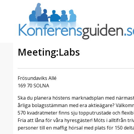
Meeting:Labs
a Foresta
Erbjudande från Sheraton
Villa
Stockholm Hotel
Frösundaviks Allé
Julerbjudande
169 70 SOLNA
mans på
Välkommen att fira in julen
Ska du planera höstens marknadsplan med närmaste
a – nära
2026 hos oss. Mellan den 23
an av att
november och 19 december
årliga bolagsstämman med era aktieägare? Välkomme
et här är
förvandlar vi våra lokaler till en
570 kvadratmeter finns sju topputrustade och flexib
faktiskt
stämningsfull mötesplats där
Fria att låna för våra hyresgäster! Möts i alltifrån 
hantverk, tradi ...
personer till en maffig hörsal med plats för 150 delt