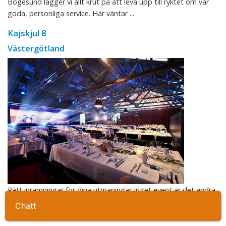
Bogesund lägger vi allt krut på att leva upp till ryktet om vår
goda, personliga service. Här väntar ...
Kajskjul 8
Västergötland
Rätt inramningar för dina utmaningar Inget event är det andra
likt, förutsättningar skiftar, precis som önskemålen. Vi har 800
Ta kontakt
flexibla kvadrat med plats för 10 ...