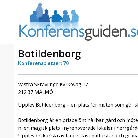
Botildenborg
Konferensplatser: 70
a Foresta
Erbjudande från Sheraton
Villa
Stockholm Hotel
Västra Skrävlinge Kyrkoväg 12
Julerbjudande
212 37 MALMÖ
mans på
Välkommen att fira in julen
a – nära
2026 hos oss. Mellan den 23
Upplev Botildenborg – en plats för möten som gör sk
an av att
november och 19 december
et här är
förvandlar vi våra lokaler till en
Botildenborg är en prisbelönt hållbar gård och möte
faktiskt
stämningsfull mötesplats där
hantverk, tradi ...
ni en magisk plats i nyrenoverade lokaler i herrgår
Upplev en känsla av landet fast mitt i stan och grö