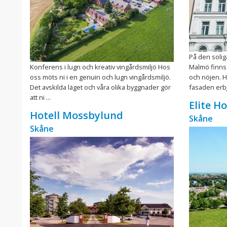
På den solig
Konferens i lugn och kreativ vingårdsmiljö Hos
Malmö finns 
oss möts ni i en genuin och lugn vingårdsmiljö.
och nöjen. H
Det avskilda läget och våra olika byggnader gör
fasaden erb
att ni ...
Elite H
Hotell Mossbylund
Skåne
Skåne