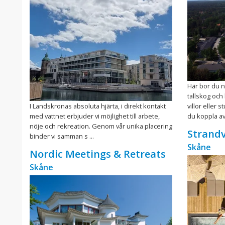
Här bor du n
tallskog och
I Landskronas absoluta hjärta, i direkt kontakt
villor eller
med vattnet erbjuder vi möjlighet till arbete,
du koppla av i
nöje och rekreation. Genom vår unika placering
Strandv
binder vi samman s ...
Skåne
Nordic Meetings & Retreats
Skåne