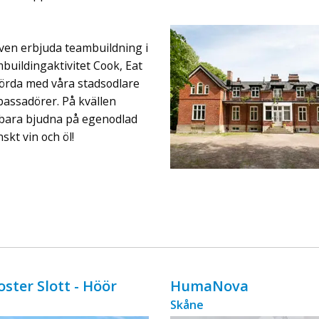
ingår äv ...
ven erbjuda teambuildning i
mbuildingaktivitet Cook, Eat
körda med våra stadsodlare
assadörer. På kvällen
te bara bjudna på egenodlad
kt vin och öl!
oster Slott - Höör
HumaNova
Skåne