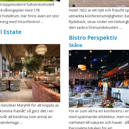
ett toppmodernt fullservicehotell
14 våningsplan med 178
Hotel 1622 är ett nytt och fräscht 
 hotellrum. Här finns även en stor
utmärkta konferensmöjligheter, bel
ing med 9 konferensl ...
Rydebäck, strax söder om Helsingb
den vackra Öresundskusten. ...
l Estate
Bistro Perspektiv
Skåne
 besöker Maryhill för att koppla av
t ”komma framåt” så görs det i en
För er som vill ha en konferens i en
 svår att beskriva som annat än
med spännande arkitektur, men o
händertaga ...
närheten till naturen och havet - då
Perspektiv lokalen för er! ...