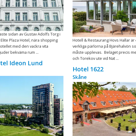
aste sidan av Gustav Adolfs Torg i
Elite Plaza Hotel, nära shopping
Hotell & Restaurang Hovs Hallar är
otellet med den vackra vita
verkliga pärlorna på Bjärehalvön s
juder bekväma rum ...
måste upplevas. Beläget precis me
och Torekov ute vid Nat ...
otel Ideon Lund
Hotel 1622
Skåne