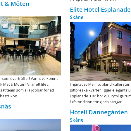
at & Möten
Elite Hotel Esplanade
Skåne
 som överträffar! Varmt välkomna
lk Mat & Möten! Vi är ett litet,
I hjärtat av Malmö, bland kullerste
t team som alla jobbar för att
pittoreska kvarter ligger eleganta E
bästa kon ...
Esplanade. Här bor du i rymliga r
luftkonditionering och sängar ...
snäs
Hotell Dannegården
Skåne