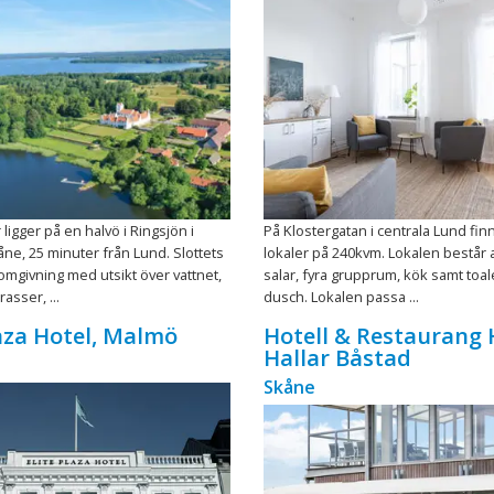
ligger på en halvö i Ringsjön i
På Klostergatan i centrala Lund fin
kåne, 25 minuter från Lund. Slottets
lokaler på 240kvm. Lokalen består a
mgivning med utsikt över vattnet,
salar, fyra grupprum, kök samt toal
asser, ...
dusch. Lokalen passa ...
laza Hotel, Malmö
Hotell & Restaurang
Hallar Båstad
Skåne