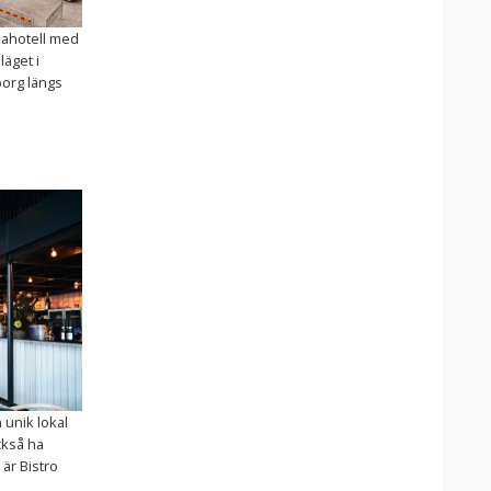
spahotell med
äget i
org längs
 unik lokal
ckså ha
 är Bistro