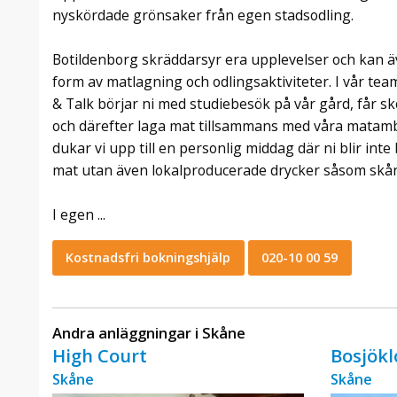
nyskördade grönsaker från egen stadsodling.
Botildenborg skräddarsyr era upplevelser och kan ä
form av matlagning och odlingsaktiviteter. I vår tea
& Talk börjar ni med studiebesök på vår gård, får s
och därefter laga mat tillsammans med våra matamb
dukar vi upp till en personlig middag där ni blir in
mat utan även lokalproducerade drycker såsom skåns
I egen ...
Kostnadsfri bokningshjälp
020-10 00 59
Andra anläggningar i Skåne
High Court
Bosjökl
Skåne
Skåne