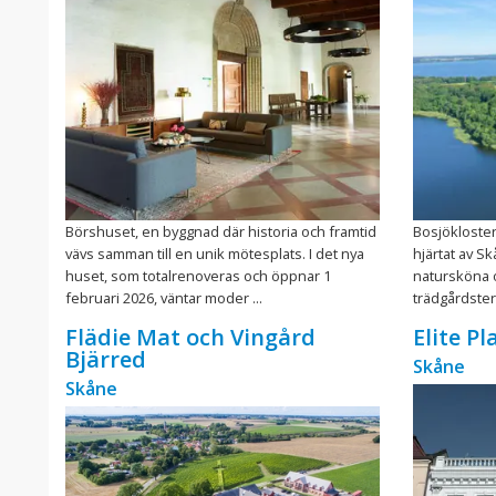
Börshuset, en byggnad där historia och framtid
Bosjökloster 
vävs samman till en unik mötesplats. I det nya
hjärtat av S
huset, som totalrenoveras och öppnar 1
natursköna o
februari 2026, väntar moder ...
trädgårdsterr
Flädie Mat och Vingård
Elite P
Bjärred
Skåne
Skåne