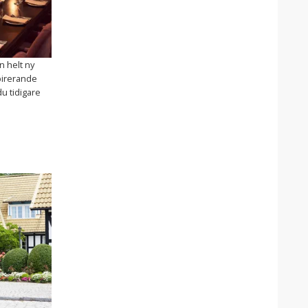
n helt ny
spirerande
du tidigare