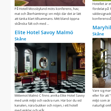
Hotellet är 
På Hotell Mossbylund möts konferens, hav,
fördelat på 
mat och återhämtning i en miljö där det är lätt
väldesignade
att tänka klart tillsammans. Mitt bland öppna
konferensvån
skånska fält och med ...
Maryhil
Elite Hotel Savoy Malmö
Skåne
Skåne
Vare sig man
Mittemot Malmö C finns anrika Elite Hotel Savoy
eller för at
med unik miljö och vackra rum. Här bor du vid
miljö som är
kanalen, nära butiker och nöjen, i ett hotell
naturligt om
med vinklar och vrår ...