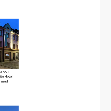
nar och
lite Hotel
um med