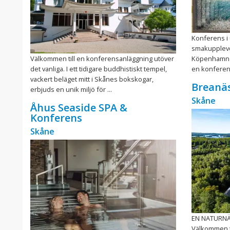
Konferens i 
smakuppleve
Välkommen till en konferensanläggning utöver
Köpenhamn o
det vanliga. I ett tidigare buddhistiskt tempel,
en konferens
vackert beläget mitt i Skånes bokskogar,
Breanäs
erbjuds en unik miljö för ...
Skåne
Åhus Seaside SPA &
Konferens
Skåne
EN NATURN
Välkommen ti