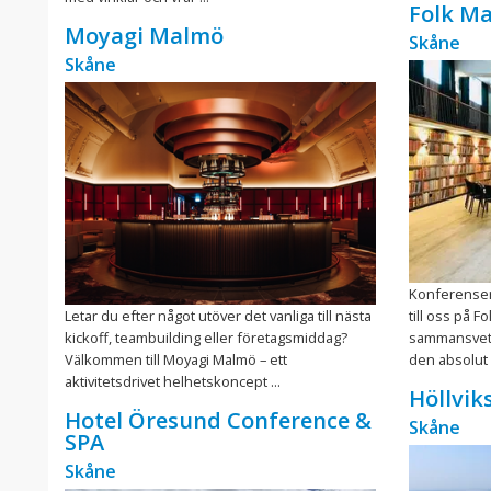
Folk M
Moyagi Malmö
Skåne
Skåne
Konferenser
Letar du efter något utöver det vanliga till nästa
till oss på Fo
kickoff, teambuilding eller företagsmiddag?
sammansvetsa
Välkommen till Moyagi Malmö – ett
den absolut 
aktivitetsdrivet helhetskoncept ...
Höllvik
Hotel Öresund Conference &
Skåne
SPA
Skåne