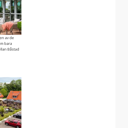
 en av de
om bara
llan Båstad