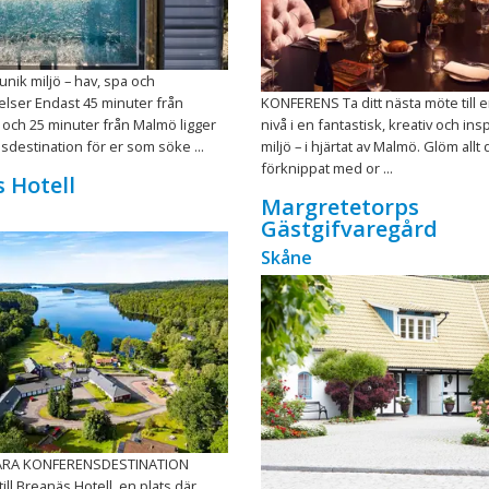
unik miljö – hav, spa och
lser Endast 45 minuter från
KONFERENS Ta ditt nästa möte till e
ch 25 minuter från Malmö ligger
nivå i en fantastisk, kreativ och in
destination för er som söke ...
miljö – i hjärtat av Malmö. Glöm allt 
förknippat med or ...
 Hotell
Margretetorps
Gästgifvaregård
Skåne
ÄRA KONFERENSDESTINATION
ll Breanäs Hotell, en plats där