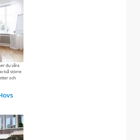
ner du våra
v två större
etter och
 Hovs