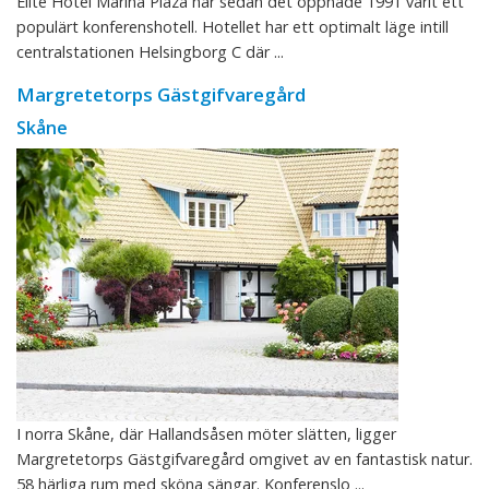
Elite Hotel Marina Plaza har sedan det öppnade 1991 varit ett
populärt konferenshotell. Hotellet har ett optimalt läge intill
centralstationen Helsingborg C där ...
Margretetorps Gästgifvaregård
Skåne
I norra Skåne, där Hallandsåsen möter slätten, ligger
Margretetorps Gästgifvaregård omgivet av en fantastisk natur.
58 härliga rum med sköna sängar. Konferenslo ...