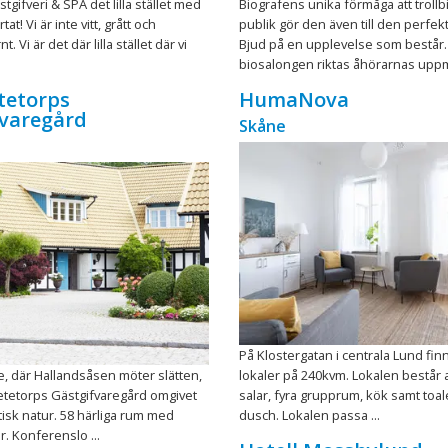
gifveri & SPA det lilla stället med
Biografens unika förmåga att troll
tat! Vi är inte vitt, grått och
publik gör den även till den perfekt
 Vi är det där lilla stället där vi
Bjud på en upplevelse som består. 
biosalongen riktas åhörarnas uppmä
tetorps
HumaNova
fvaregård
Skåne
På Klostergatan i centrala Lund fin
e, där Hallandsåsen möter slätten,
lokaler på 240kvm. Lokalen består a
etetorps Gästgifvaregård omgivet
salar, fyra grupprum, kök samt toal
tisk natur. 58 härliga rum med
dusch. Lokalen passa ...
. Konferenslo ...