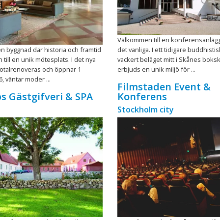
Välkommen till en konferensanläg
n byggnad där historia och framtid
det vanliga. I ett tidigare buddhisti
till en unik mötesplats. I det nya
vackert beläget mitt i Skånes boks
totalrenoveras och öppnar 1
erbjuds en unik miljö för ...
, väntar moder ...
Filmstaden Event &
s Gästgifveri & SPA
Konferens
Stockholm city