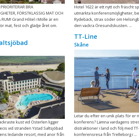
 PRIORITERAR BRA
Hotel 1622 är ett nytt och fräscht 
GHETER, FÖRSTKLASSIG MAT OCH
utmärkta konferensmöjligheter, bel
RUM! Grand Hôtel i Mölle är en
Rydebäck, strax söder om Helsingb
ör mat, fest och glädje året om.
den vackra Öresundskusten. ...
TT-Line
altsjöbad
Skåne
Letar du efter en unik plats för er 
ckraste kust vid Österlen ligger
konferens? Lämna vardagens stre
ecis vid stranden Ystad Saltsjöbad
distraktioner i land och följ med TT
iens ledande resort, med anor från
konferensresa från Trelleborg i ...