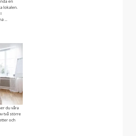
binda en
a lokalen.
I
 ...
ner du våra
v två större
etter och