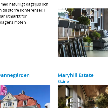
ingår äv ...
 med naturligt dagsljus och
till större konferenser. I
sar utmärkt för
r dagens möten.
 Dannegården
Maryhill Estate
Skåne