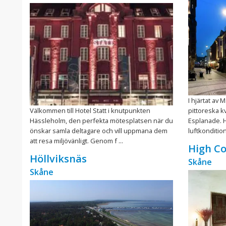
I hjärtat av
Välkommen till Hotel Statt i knutpunkten
pittoreska kv
Hässleholm, den perfekta mötesplatsen när du
Esplanade. H
önskar samla deltagare och vill uppmana dem
luftkondition
att resa miljövänligt. Genom f ...
High Co
Höllviksnäs
Skåne
Skåne