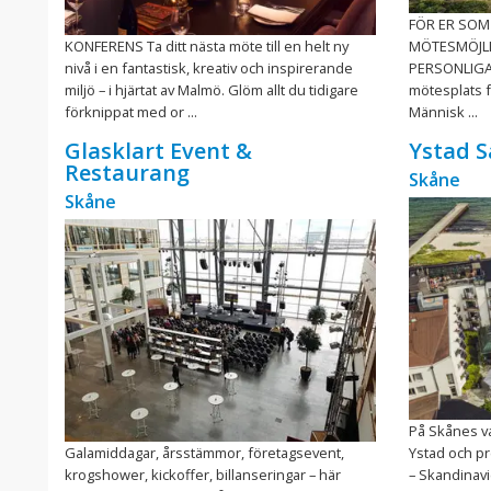
FÖR ER SOM
KONFERENS Ta ditt nästa möte till en helt ny
MÖTESMÖJLI
nivå i en fantastisk, kreativ och inspirerande
PERSONLIGA 
miljö – i hjärtat av Malmö. Glöm allt du tidigare
mötesplats f
förknippat med or ...
Människ ...
Glasklart Event &
Ystad S
Restaurang
Skåne
Skåne
På Skånes va
Galamiddagar, årsstämmor, företagsevent,
Ystad och pr
krogshower, kickoffer, billanseringar – här
– Skandinav