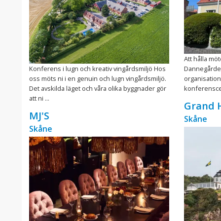
Att hålla mö
Konferens i lugn och kreativ vingårdsmiljö Hos
Dannegården 
oss möts ni i en genuin och lugn vingårdsmiljö.
organisatione
Det avskilda läget och våra olika byggnader gör
konferenscen
att ni ...
Grand H
MJ'S
Skåne
Skåne