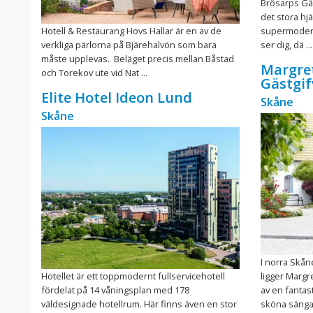
Brösarps Gäst
det stora hjär
Hotell & Restaurang Hovs Hallar är en av de
supermodernt.
verkliga pärlorna på Bjärehalvön som bara
ser dig, dä ...
måste upplevas. Beläget precis mellan Båstad
Margre
och Torekov ute vid Nat ...
Gästgi
Elite Hotel Ideon Lund
Skåne
Skåne
I norra Skån
Hotellet är ett toppmodernt fullservicehotell
ligger Margr
fördelat på 14 våningsplan med 178
av en fantas
väldesignade hotellrum. Här finns även en stor
sköna sängar