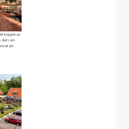
tt koppla av
 det i en
annat än