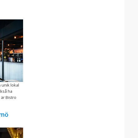
 unik lokal
ckså ha
 är Bistro
lmö