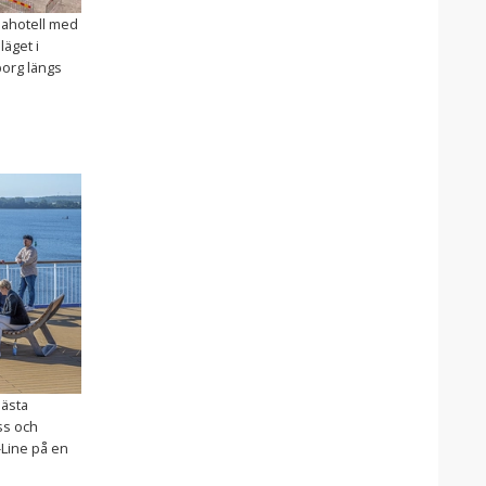
spahotell med
äget i
org längs
nästa
ss och
-Line på en