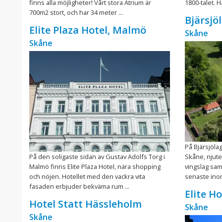
finns alla möjligheter! Vårt stora Atrium är
1800-talet. H
700m2 stort, och har 34 meter ...
Bjärsjö
Elite Plaza Hotel, Malmö
Skåne
Skåne
På Bjärsjölag
På den soligaste sidan av Gustav Adolfs Torg i
Skåne, njute
Malmö finns Elite Plaza Hotel, nära shopping
vingslag samt
och nöjen. Hotellet med den vackra vita
senaste inom 
fasaden erbjuder bekväma rum ...
Elite H
Hotel Statt Hässleholm
Skåne
Skåne