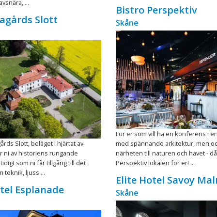
avsnära, ...
Bistro Perspektiv
lagårds Slott
Skåne
För er som vill ha en konferens i en
årds Slott, beläget i hjärtat av
med spännande arkitektur, men o
r ni av historiens rungande
närheten till naturen och havet - då
idigt som ni får tillgång till det
Perspektiv lokalen för er! ...
teknik, ljuss ...
Elite Hotel Savoy Ma
otel Esplanade
Skåne