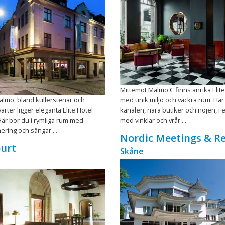
Mittemot Malmö C finns anrika Elit
 Malmö, bland kullerstenar och
med unik miljö och vackra rum. Här
arter ligger eleganta Elite Hotel
kanalen, nära butiker och nöjen, i e
är bor du i rymliga rum med
med vinklar och vrår ...
ering och sängar ...
Nordic Meetings & Re
urt
Skåne