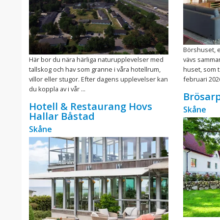
Börshuset, e
Här bor du nära härliga naturupplevelser med
vävs samman 
tallskog och hav som granne i våra hotellrum,
huset, som 
villor eller stugor. Efter dagens upplevelser kan
februari 2026
du koppla av i vår ...
Brösarp
Hotell & Restaurang Hovs
Skåne
Hallar Båstad
Skåne