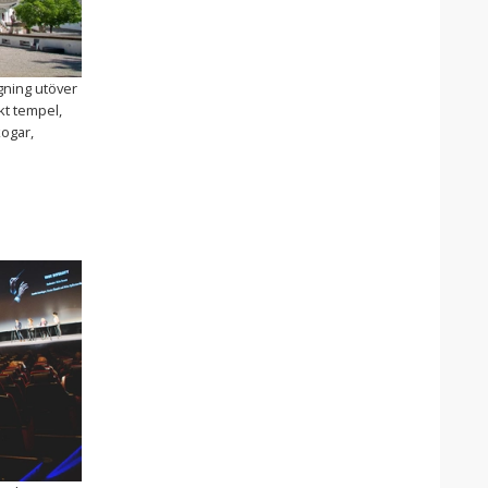
gning utöver
skt tempel,
kogar,