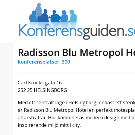
Radisson Blu Metropol H
Konferensplatser: 300
a Foresta
Erbjudande från Sheraton
Villa
Stockholm Hotel
Carl Krooks gata 16
Julerbjudande
252 25 HELSINGBORG
mans på
Välkommen att fira in julen
a – nära
2026 hos oss. Mellan den 23
Med ett centralt läge i Helsingborg, endast ett sten
an av att
november och 19 december
är Radisson Blu Metropol Hotel en perfekt mötespla
et här är
förvandlar vi våra lokaler till en
affärsträffar. Här kombineras modern design med pro
faktiskt
stämningsfull mötesplats där
hantverk, tradi ...
inspirerande miljö mitt i city.