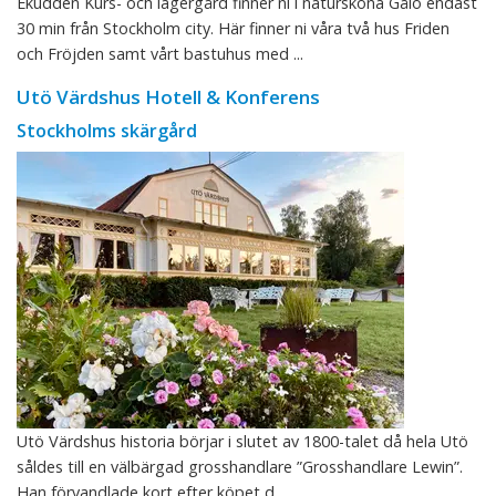
Ekudden Kurs- och lägergård finner ni i natursköna Gålö endast
30 min från Stockholm city. Här finner ni våra två hus Friden
och Fröjden samt vårt bastuhus med ...
Utö Värdshus Hotell & Konferens
Stockholms skärgård
Utö Värdshus historia börjar i slutet av 1800-talet då hela Utö
såldes till en välbärgad grosshandlare ”Grosshandlare Lewin”.
Han förvandlade kort efter köpet d ...