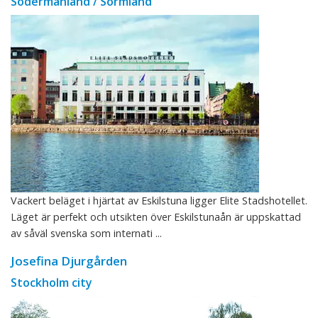
Södermanland / Sörmland
Vackert beläget i hjärtat av Eskilstuna ligger Elite Stadshotellet.
Läget är perfekt och utsikten över Eskilstunaån är uppskattad
av såväl svenska som internati ...
Josefina Djurgården
Stockholm city