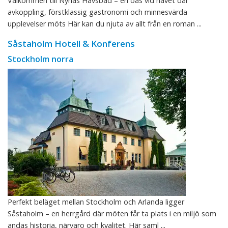
Välkommen till Nynäs Havsbad – en oas vid havet där
avkoppling, förstklassig gastronomi och minnesvärda
upplevelser möts Här kan du njuta av allt från en roman ...
Såstaholm Hotell & Konferens
Stockholm norra
Perfekt beläget mellan Stockholm och Arlanda ligger
Såstaholm – en herrgård där möten får ta plats i en miljö som
andas historia, närvaro och kvalitet. Här saml ...