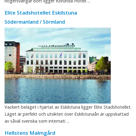
högersvängar bort ligger Körunda Hotell ...
Elite Stadshotellet Eskilstuna
Södermanland / Sörmland
Vackert beläget i hjärtat av Eskilstuna ligger Elite Stadshotellet.
Läget är perfekt och utsikten över Eskilstunaån är uppskattad
av såväl svenska som internati ...
Hellstens Malmgård