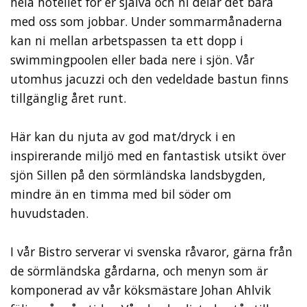
hela hotellet för er själva och ni delar det bara
med oss som jobbar. Under sommarmånaderna
kan ni mellan arbetspassen ta ett dopp i
swimmingpoolen eller bada nere i sjön. Vår
utomhus jacuzzi och den vedeldade bastun finns
tillgänglig året runt.
Här kan du njuta av god mat/dryck i en
inspirerande miljö med en fantastisk utsikt över
sjön Sillen på den sörmländska landsbygden,
mindre än en timma med bil söder om
huvudstaden.
I vår Bistro serverar vi svenska råvaror, gärna från
de sörmländska gårdarna, och menyn som är
komponerad av vår köksmästare Johan Ahlvik