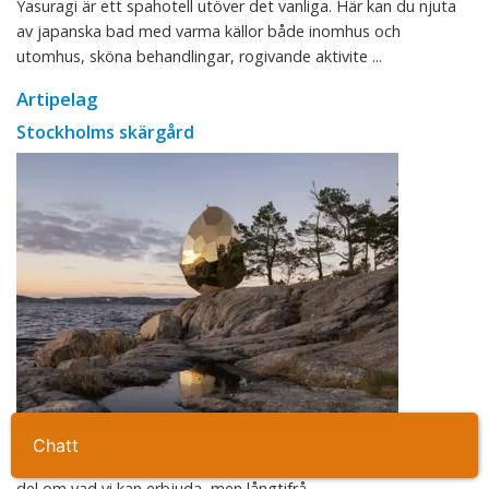
Yasuragi är ett spahotell utöver det vanliga. Här kan du njuta
av japanska bad med varma källor både inomhus och
utomhus, sköna behandlingar, rogivande aktivite ...
Artipelag
Stockholms skärgård
Namnet Artipelag är en sammanslagning av Art (konst),
Ta kontakt
Activities (aktiviteter) och Archipelago (skärgård). Det säger en
del om vad vi kan erbjuda, men långtifrå ...