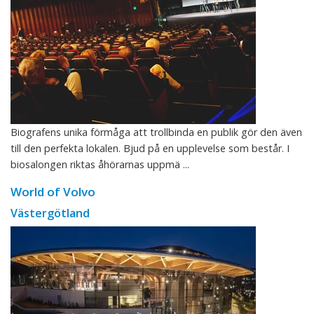
Biografens unika förmåga att trollbinda en publik gör den även
till den perfekta lokalen. Bjud på en upplevelse som består. I
biosalongen riktas åhörarnas uppmä ...
World of Volvo
Västergötland