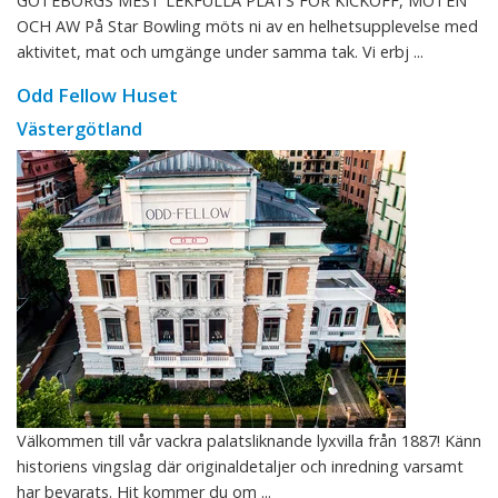
GÖTEBORGS MEST LEKFULLA PLATS FÖR KICKOFF, MÖTEN
OCH AW På Star Bowling möts ni av en helhetsupplevelse med
aktivitet, mat och umgänge under samma tak. Vi erbj ...
Odd Fellow Huset
Västergötland
Välkommen till vår vackra palatsliknande lyxvilla från 1887! Känn
historiens vingslag där originaldetaljer och inredning varsamt
har bevarats. Hit kommer du om ...