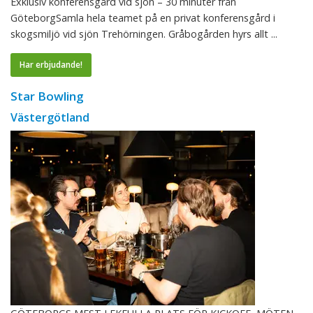
Exklusiv konferensgård vid sjön – 30 minuter från
GöteborgSamla hela teamet på en privat konferensgård i
skogsmiljö vid sjön Trehörningen. Gråbogården hyrs allt ...
Har erbjudande!
Star Bowling
Västergötland