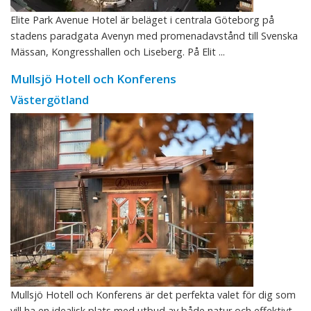
Elite Park Avenue Hotel är beläget i centrala Göteborg på
stadens paradgata Avenyn med promenadavstånd till Svenska
Mässan, Kongresshallen och Liseberg. På Elit ...
Mullsjö Hotell och Konferens
Västergötland
Mullsjö Hotell och Konferens är det perfekta valet för dig som
vill ha en idealisk plats med utbud av både natur och effektivt