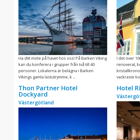
Ha ditt möte på havet hos oss! På Barken Viking
I det över 1
kan du konferera i grupper från två till 40
renoverat, 
personer. Lokalerna är belägna i Barken
kristallkron
Vikings gamla lastutrymme, k ...
vackraste kon
Thon Partner Hotel
Hotel R
Dockyard
Västergö
Västergötland