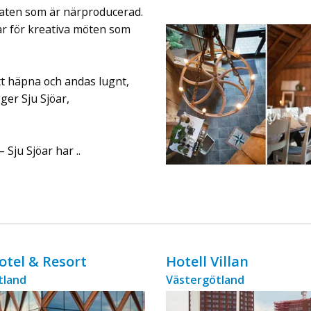
ingår äv ...
 maten som är närproducerad.
r för kreativa möten som
tt häpna och andas lugnt,
ger Sju Sjöar,
Sju Sjöar har ..
Hotel & Resort
Hotell Villan
tland
Västergötland