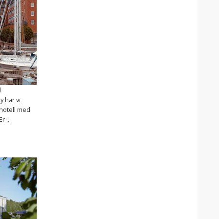
d
y har vi
 hotell med
 ...