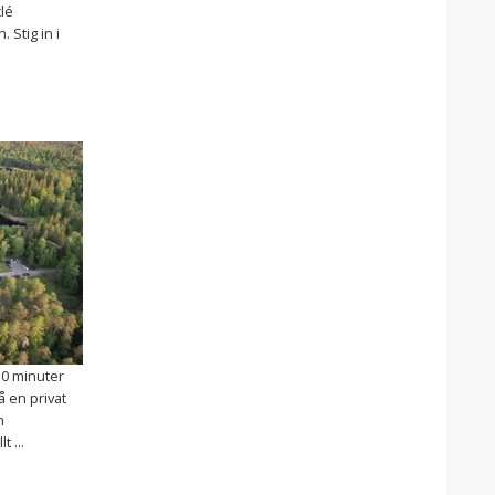
clé
 Stig in i
30 minuter
 en privat
n
 ...