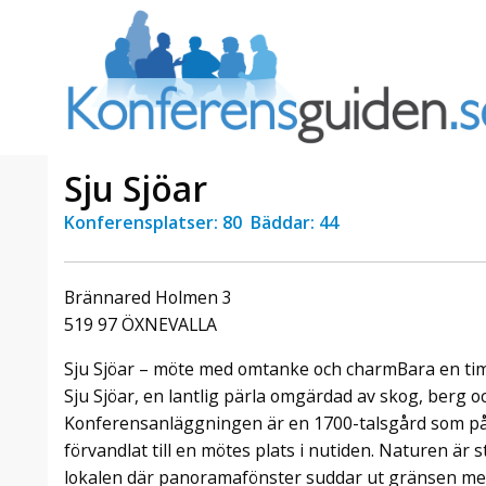
Sju Sjöar
Konferensplatser: 80 Bäddar: 44
a Foresta
Erbjudande från Sheraton
Villa
Stockholm Hotel
Brännared Holmen 3
Julerbjudande
519 97 ÖXNEVALLA
mans på
Välkommen att fira in julen
a – nära
2026 hos oss. Mellan den 23
Sju Sjöar – möte med omtanke och charmBara en ti
an av att
november och 19 december
Sju Sjöar, en lantlig pärla omgärdad av skog, berg oc
et här är
förvandlar vi våra lokaler till en
Konferensanläggningen är en 1700-talsgård som på
faktiskt
stämningsfull mötesplats där
hantverk, tradi ...
förvandlat till en mötes plats i nutiden. Naturen är 
lokalen där panoramafönster suddar ut gränsen mell