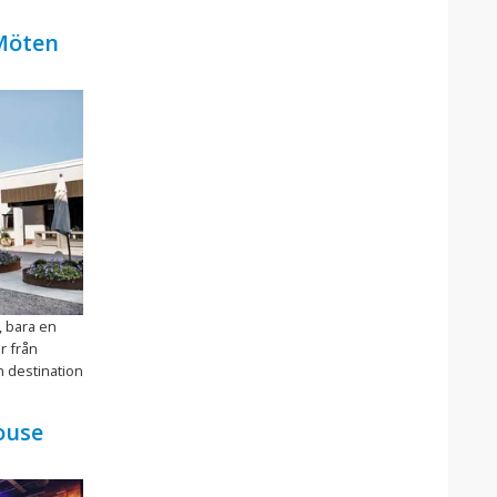
 Möten
, bara en
r från
n destination
ouse