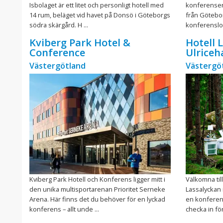
Isbolaget är ett litet och personligt hotell med
konferenser 
14 rum, beläget vid havet på Donsö i Göteborgs
från Götebo
södra skärgård. H ...
konferensloka
Kviberg Park Hotel &
Hotell 
Conference
Ulrice
Västergötland
Västergö
Kviberg Park Hotell och Konferens ligger mitt i
Välkomna til
den unika multisportarenan Prioritet Serneke
Lassalyckan 
Arena. Här finns det du behöver för en lyckad
en konferens
konferens – allt unde ...
checka in för 