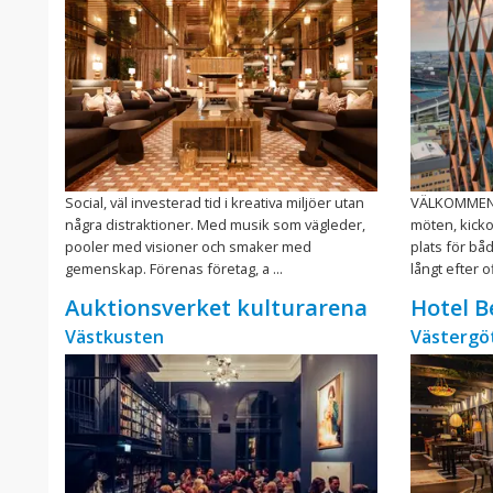
Social, väl investerad tid i kreativa miljöer utan
VÄLKOMMEN TI
några distraktioner. Med musik som vägleder,
möten, kicko
pooler med visioner och smaker med
plats för bå
gemenskap. Förenas företag, a ...
långt efter of
Auktionsverket kulturarena
Hotel B
Västkusten
Västergö