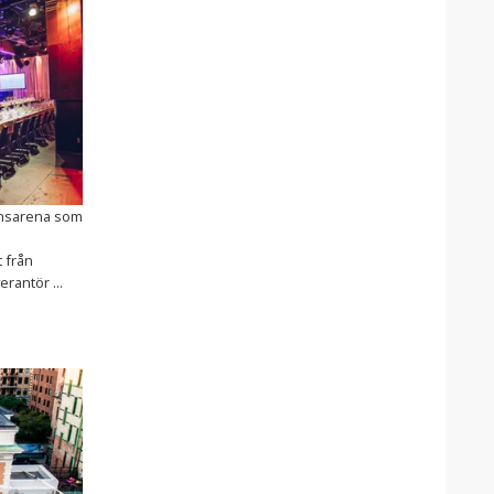
ensarena som
 från
rantör ...