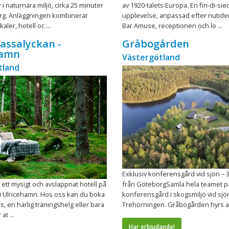
i naturnära miljö, cirka 25 minuter
av 1920-talets Europa. En fin-di-sie
rg. Anläggningen kombinerar
upplevelse, anpassad efter nutiden.
ler, hotell oc ...
Bar Amuse, receptionen och lo ...
Lassalyckan -
Gråbogården
hamn
Västergötland
tland
Exklusiv konferensgård vid sjön – 
l ett mysigt och avslappnat hotell på
från GöteborgSamla hela teamet på
i Ulricehamn. Hos oss kan du boka
konferensgård i skogsmiljö vid sjö
, en härlig träningshelg eller bara
Trehörningen. Gråbogården hyrs allt
at ...
Har erbjudande!