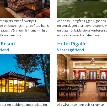
ötesplats mitt på Avenyn i
Aspenäs Herrgård ligger lugnt och 
d en boxningsring, roof top bar &
en storslagen utsikt över Aspens va
zaugn. Våra rum är intima – några
en plats för både stora konferens
tora – men hos ...
mindre sammankomster. I ma ...
 Resort
Hotel Pigalle
tland
Västergötland
rt är en etablerad mötesplats för
Alla våra utrymmen och 81 rum är i