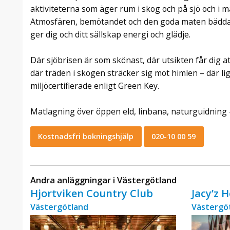
aktiviteterna som äger rum i skog och på sjö och i
Atmosfären, bemötandet och den goda maten bädda
ger dig och ditt sällskap energi och glädje.
Där sjöbrisen är som skönast, där utsikten får dig a
där träden i skogen sträcker sig mot himlen – där lig
miljöcertifierade enligt Green Key.
Matlagning över öppen eld, linbana, naturguidning – 
Kostnadsfri bokningshjälp
020-10 00 59
Andra anläggningar i Västergötland
Hjortviken Country Club
Jacy’z 
Västergötland
Västergö