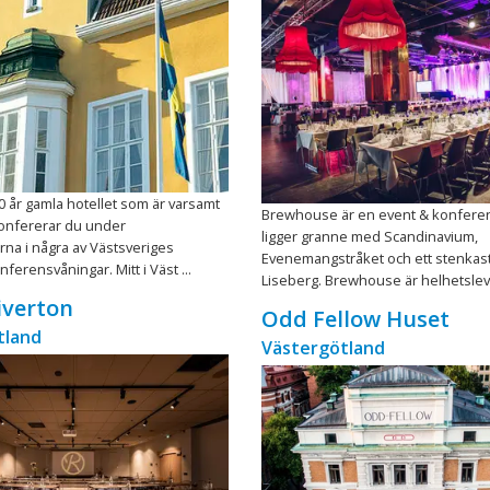
00 år gamla hotellet som är varsamt
Brewhouse är en event & konfer
konfererar du under
ligger granne med Scandinavium,
orna i några av Västsveriges
Evenemangstråket och ett stenkast
ferensvåningar. Mitt i Väst ...
Liseberg. Brewhouse är helhetsleve
iverton
Odd Fellow Huset
tland
Västergötland