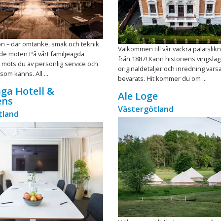
on – där omtanke, smak och teknik
Välkommen till vår vackra palatslikn
de möten På vårt familjeägda
från 1887! Känn historiens vingslag
 möts du av personlig service och
originaldetaljer och inredning vars
om känns. All ...
bevarats. Hit kommer du om ...
ga Hotell &
Ale Loge
ens
Västergötland
tland