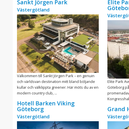
Sankt Jörgen Park
Elite P
Götebo
Västergötland
Västergö
Välkommen till Sankt Jörgen Park – en genuin
och världsvan destination mitt bland böljande
Elite Park Av
kullar och välklippta greener. Här möts du av en
Göteborg på
modern country club, ...
promenadavs
Kongresshalle
Hotell Barken Viking
Göteborg
Grand H
Västergötland
Västergö