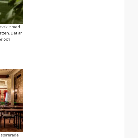
avskilt med
tten. Det är
er och
nspirerade