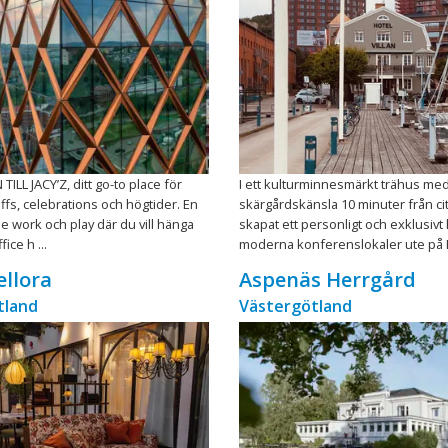
LL JACY’Z, ditt go-to place för
I ett kulturminnesmärkt trähus me
ffs, celebrations och högtider. En
skärgårdskänsla 10 minuter från cit
de work och play där du vill hänga
skapat ett personligt och exklusivt
fice h ...
moderna konferenslokaler ute på Er
ellora
Aspenäs Herrgård
tland
Västergötland