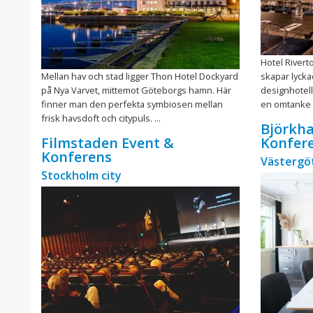
Hotel Rivert
Mellan hav och stad ligger Thon Hotel Dockyard
skapar lycka
på Nya Varvet, mittemot Göteborgs hamn. Här
designhotell
finner man den perfekta symbiosen mellan
en omtanke s
frisk havsdoft och citypuls. ...
Björkha
Filmstaden Event &
Konfer
Konferens
Västergö
Stockholm city