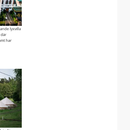
ande lyxvilla
 där
amt har