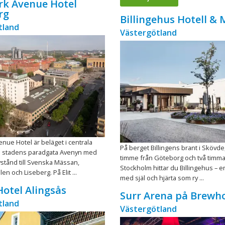
ark Avenue Hotel
rg
Billingehus Hotell &
tland
Västergötland
enue Hotel är beläget i centrala
På berget Billingens brant i Skövde
 stadens paradgata Avenyn med
timme från Göteborg och två timma
tånd till Svenska Mässan,
Stockholm hittar du Billingehus – e
n och Liseberg. På Elit ...
med själ och hjärta som ry ...
otel Alingsås
Surr Arena på Brewh
tland
Västergötland