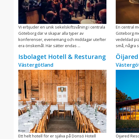
Vi erbjuder en unik sekelskiftsvåning i centrala
En central m
Göteborg där vi skapar alla typer av
Göteborg me
konferenser, evenemang och middagar utefter
vedeldad piz
era önskemål. Här sätter endas ...
små, några s
Isbolaget Hotell & Resturang
Öijared
Västergötland
Västergö
Ett helt hotell för er själva på Donsö Hotell
Öijared Reso